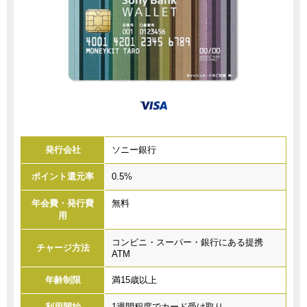
発行会社
ソニー銀行
ポイント還元率
0.5%
年会費・発行費
無料
用
コンビニ・スーパー・銀行にある提携
チャージ方法
ATM
年齢制限
満15歳以上
利用開始
1週間程度でカード受け取り