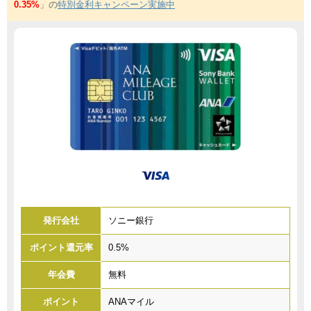
0.35%
」の
特別金利キャンペーン実施中
発行会社
ソニー銀行
ポイント還元率
0.5%
年会費
無料
ポイント
ANAマイル