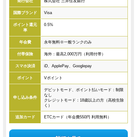
発行会社
株式会社 三井住友銀行
国際ブランド
Visa
ポイント還元
0.5%
率
年会費
永年無料※一般ランクのみ
付帯保険
海外：最高2,000万円（利用付帯）
スマホ決済
iD、ApplePay、Googlepay
ポイント
Vポイント
デビットモード、ポイント払いモード：制限
なし
申し込み条件
クレジットモード：18歳以上の方（高校生除
く）
追加カード
ETCカード（年会費550円 利用無料）