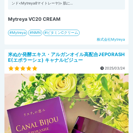
ンド<Mytreya8マイトレーヤ)> 肌に...
Mytreya VC20 CREAM
Mytreya
NMN
ビタミンCクリーム
株式会社Mytreya
米ぬか発酵エキス・アルガンオイル高配合♪EPORASH
E(エポラーシェ) キャナルビジュー
2025/03/24