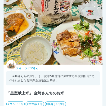
ティーライフ
さん
「金崎さんちのお米」は、信州の最北端に位置する奥信濃飯山にて
作られました 新潟県魚沼地区と隣接...
「皇室献上米」 金崎さんちのお米
コシヒカリ
皇室献上米
美味しいお米