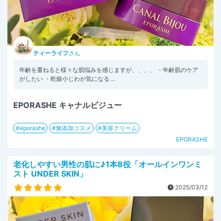
ティーライフ
さん
年齢を重ねると様々な肌悩みを感じますが、、、、 ・年齢肌のケア
がしたい ・乾燥小じわが気になる ...
EPORASHE キャナルビジュー
eporashe
無添加コスメ
美容クリーム
EPORASHE
老化しやすい男性の肌に♪1本8役「オールインワンミ
スト UNDER SKIN」
2025/03/12