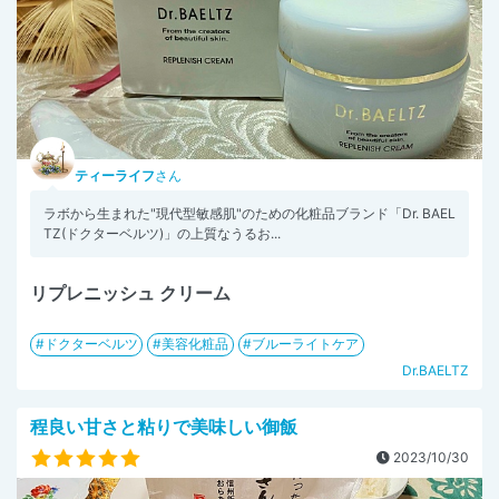
ティーライフ
さん
ラボから生まれた"現代型敏感肌"のための化粧品ブランド「Dr. BAEL
TZ(ドクターベルツ)」の上質なうるお...
リプレニッシュ クリーム
ドクターベルツ
美容化粧品
ブルーライトケア
Dr.BAELTZ
程良い甘さと粘りで美味しい御飯
2023/10/30