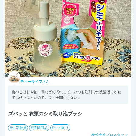
ティーライフ
さん
食べこぼしや袖・襟などの汚れって、いつも洗剤での洗濯機まかせ
では落ちにくいので、ひと手間かけない...
ズバッと 衣類のシミ取り泡ブラシ
生活雑貨
清掃用品
シミ取り
株式会社プロスタッフ