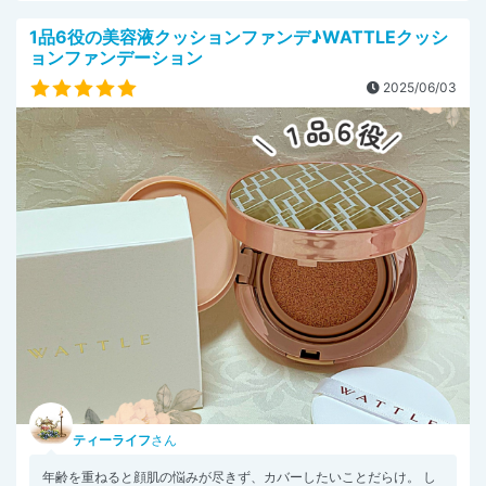
1品6役の美容液クッションファンデ♪WATTLEクッシ
ョンファンデーション
2025/06/03
ティーライフ
さん
年齢を重ねると顔肌の悩みが尽きず、カバーしたいことだらけ。 し