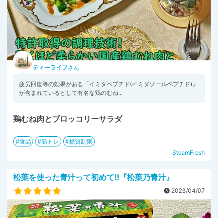
ティーライフ
さん
疲労回復等の効果がある「イミダペプチド(イミダゾールペプチド)」
が含まれているとして有名な鶏のむね...
鶏むね肉とブロッコリーサラダ
食品
筋トレ
糖質制限
SteamFresh
松葉を使った青汁って初めて!!『松葉乃青汁』
2023/04/07