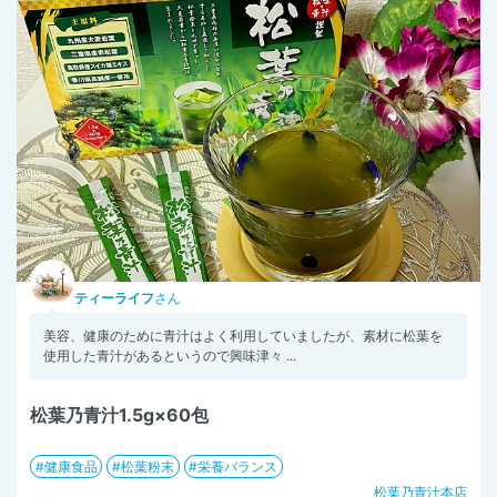
ティーライフ
さん
美容、健康のために青汁はよく利用していましたが、素材に松葉を
使用した青汁があるというので興味津々 ...
松葉乃青汁1.5g×60包
健康食品
松葉粉末
栄養バランス
松葉乃青汁本店