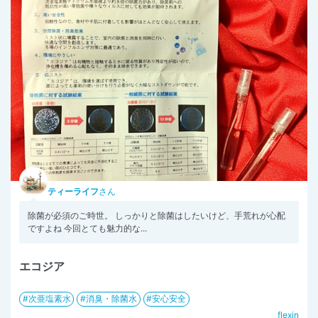
ティーライフ
さん
除菌が必須のご時世。 しっかりと除菌はしたいけど、手荒れが心配
ですよね 今回とても魅力的な...
エコジア
次亜塩素水
消臭・除菌水
安心安全
flexin