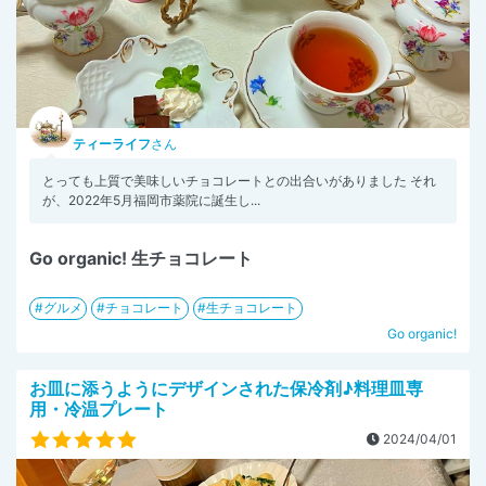
ティーライフ
さん
とっても上質で美味しいチョコレートとの出合いがありました それ
が、2022年5月福岡市薬院に誕生し...
Go organic! 生チョコレート
グルメ
チョコレート
生チョコレート
Go organic!
お皿に添うようにデザインされた保冷剤♪料理皿専
用・冷温プレート
2024/04/01