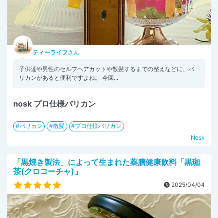
ティーライフ
さん
子供達や男性のセルフヘアカットや散髪するまでの整えなどに、バ
リカンがあると便利ですよね。 今回...
nosk プロ仕様バリカン
バリカン
散髪
プロ仕様バリカン
Nosk
「黒焼き製法」によって生まれた薬膳健康飲料「黒珈
茶(クロコーチャ)」
2025/04/04