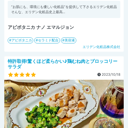
“お肌にも、環境にも優しい化粧品”を提供して下さるエリデン化粧品
そんな、エリデン化粧品史上最高...
アピボタニカ ナノ エマルジョン
アピボタニカ
セラミド配合
美容液
エリデン化粧品株式会社
特許取得!驚くほど柔らかい♪鶏むね肉とブロッコリー
サラダ
2023/10/18