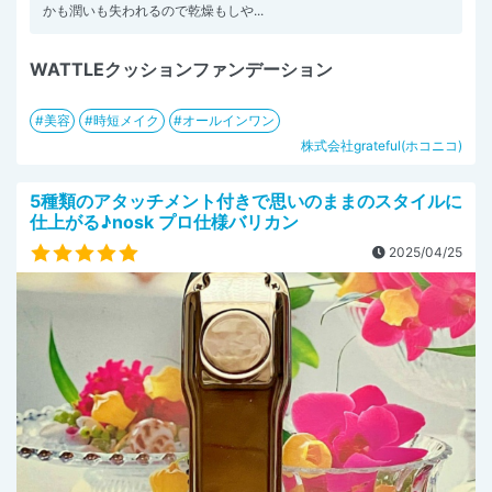
かも潤いも失われるので乾燥もしや...
WATTLEクッションファンデーション
美容
時短メイク
オールインワン
株式会社grateful(ホコニコ)
5種類のアタッチメント付きで思いのままのスタイルに
仕上がる♪nosk プロ仕様バリカン
2025/04/25