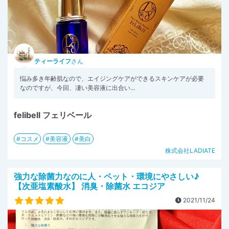
ティーライフ
さん
悩み多き年齢肌なので、エイジングケアができるスキンケアが必要
なのですが、今回、凄い美容液に出合い...
felibell フェリベール
コスメ
美容液
美白
株式会社LADIATE
強力な除菌力なのに人・ペット・環境にやさしい♪
【次亜塩素酸水】 消臭・除菌水 エコジア
2021/11/24