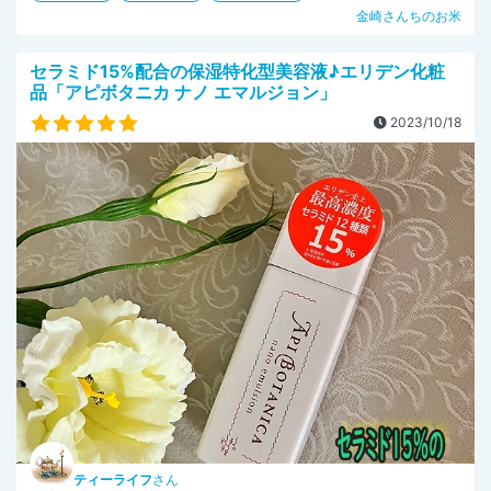
金崎さんちのお米
セラミド15%配合の保湿特化型美容液♪エリデン化粧
品「アピボタニカ ナノ エマルジョン」
2023/10/18
ティーライフ
さん