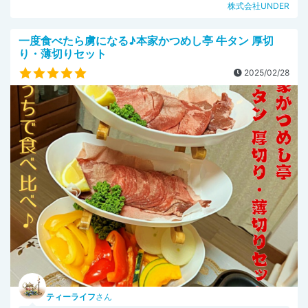
株式会社UNDER
一度食べたら虜になる♪本家かつめし亭 牛タン 厚切
り・薄切りセット
2025/02/28
ティーライフ
さん