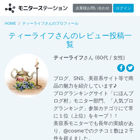
企業様お問い合わせ
ログイン
HOME
ティーライフさんのプロフィール
ティーライフさんのレビュー投稿一
覧
ティーライフ
さん (60代 / 女性)
ブログ、SNS、美容系サイト等で商
品の魅力を紹介しています♪
ブログランキングサイト「にほんブ
ログ村」モニター部門、「人気ブロ
グランキング」参加カテゴリにて常
に１位（上位）をキープ！！
美容系モニターでも長年の実績があ
り、@cosmeでのクチコミ数は２千
件を超えました。