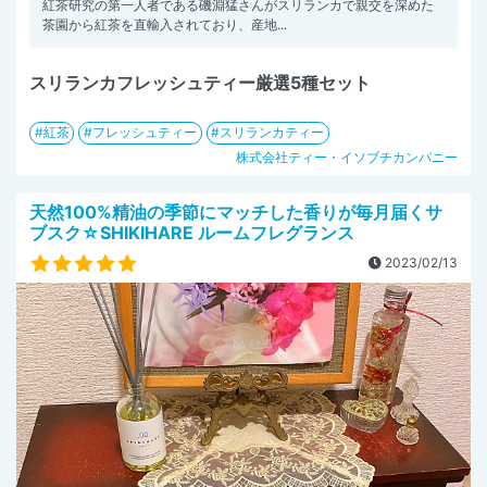
紅茶研究の第一人者である磯淵猛さんがスリランカで親交を深めた
茶園から紅茶を直輸入されており、産地...
スリランカフレッシュティー厳選5種セット
紅茶
フレッシュティー
スリランカティー
株式会社ティー・イソブチカンパニー
天然100%精油の季節にマッチした香りが毎月届くサ
ブスク☆SHIKIHARE ルームフレグランス
2023/02/13