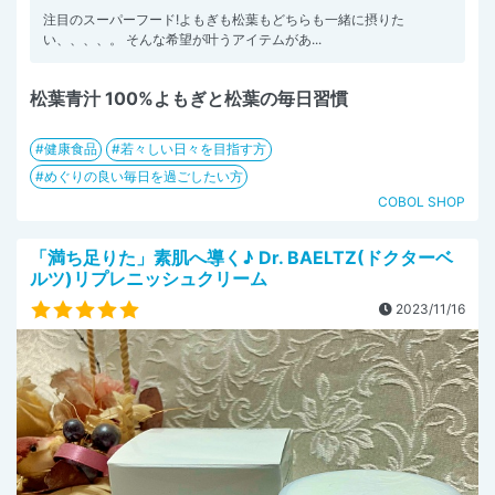
注目のスーパーフード!よもぎも松葉もどちらも一緒に摂りた
い、、、、。 そんな希望が叶うアイテムがあ...
松葉青汁 100%よもぎと松葉の毎日習慣
健康食品
若々しい日々を目指す方
めぐりの良い毎日を過ごしたい方
COBOL SHOP
「満ち足りた」素肌へ導く♪ Dr. BAELTZ(ドクターベ
ルツ)リプレニッシュクリーム
2023/11/16