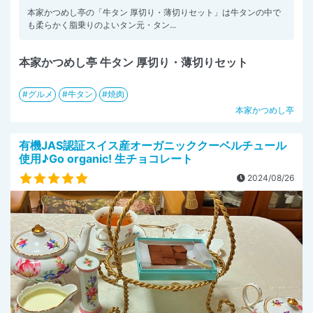
本家かつめし亭の「牛タン 厚切り・薄切りセット」は牛タンの中で
も柔らかく脂乗りのよいタン元・タン...
本家かつめし亭 牛タン 厚切り・薄切りセット
グルメ
牛タン
焼肉
本家かつめし亭
有機JAS認証スイス産オーガニッククーベルチュール
使用♪Go organic! 生チョコレート
2024/08/26