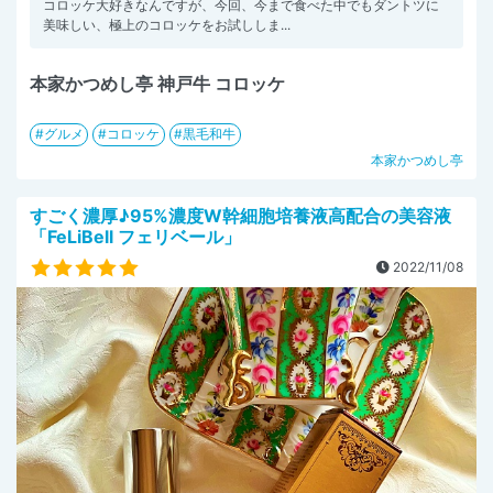
コロッケ大好きなんですが、今回、今まで食べた中でもダントツに
美味しい、極上のコロッケをお試ししま...
本家かつめし亭 神戸牛 コロッケ
グルメ
コロッケ
黒毛和牛
本家かつめし亭
すごく濃厚♪95%濃度W幹細胞培養液高配合の美容液
「FeLiBell フェリベール」
2022/11/08