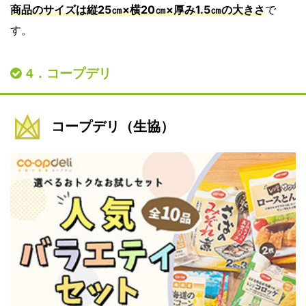
商品のサイズは縦25㎝×横20㎝×厚み1.5㎝の大きさ
で
す。
4．コープデリ
コープデリ（生協）