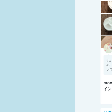
#
の 
ンワ
mo
イン