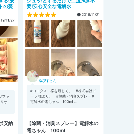
ぎる!安
シュッ!とするだけで二度拭き不
トの贅
要!安心安全な電解水
2019/11/21
19/11/27
ゆぴす
さん
#コエタス 様を通じて、 #株式会社ド
ーラ 様より、 #除菌・消臭スプレー #
ツファ
電解水の電ちゃん 100ml ...
ンリオ
ボ安納
【除菌・消臭スプレー】電解水の
電ちゃん 100ml