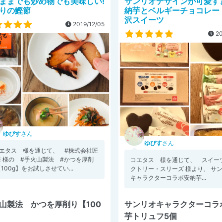
ままでも炒め物でも美味しい!
サンリオデザインが可愛す
りの鰹節
納芋とベルギーチョコレー
沢スイーツ
2019/12/05
20
ゆぴす
さん
ゆぴす
さん
コエタス 様を通じて、 #株式会社匠
海 様の #手火山製法 #かつを厚削
コエタス 様を通じて、 スイー
100g】をお試しさせてい...
クトリー・スリーズ 様より、 サ
キャラクターコラボ安納芋...
山製法 かつを厚削り【100
サンリオキャラクターコラ
芋トリュフ5個