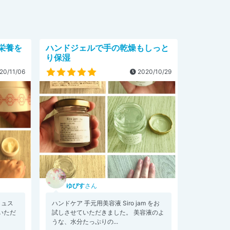
栄養を
ハンドジェルで手の乾燥もしっと
り保湿
20/11/06
2020/10/29
ゆぴす
さん
リュス
ハンドケア 手元用美容液 Siro jam をお
いただ
試しさせていただきました。 美容液のよ
うな、水分たっぷりの...