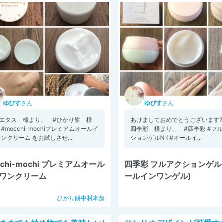
ゆぴす
さん
ゆぴす
さん
コエタス 様より、 #ひかり餅 様
あけましておめでとうございます?
#mocchi-mochiプレミアムオールイ
四季彩 様より、 #四季彩 #フ
ンクリーム をお試しさせ...
ションゲルN ( #オールイ...
cchi-mochi プレミアムオール
四季彩 フルアクションゲル
ワンクリーム
ールインワンゲル)
ひかり餅中村本舗