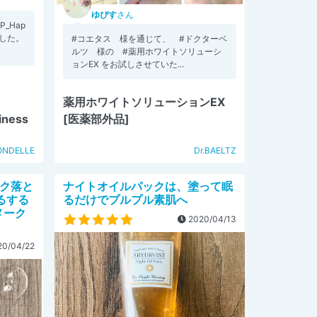
ゆぴす
さん
P_Hap
ました。
#コエタス 様を通じて、 #ドクターベ
ルツ 様の #薬用ホワイトソリューシ
ョンEX をお試しさせていた...
薬用ホワイトソリューションEX
iness
[医薬部外品]
NDELLE
Dr.BAELTZ
ーク落と
ナイトオイルパックは、塗って眠
るする
るだけでプルプル素肌へ
メーク
2020/04/13
0/04/22