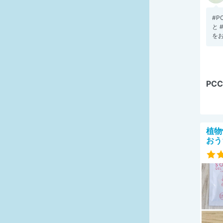
#P
と 
をお
PC
植物
おう