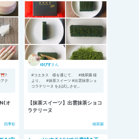
ゆぴす
さん
⛩?
#コエタス 様を通じて、 #桃翠園 様
ルアク
より、 #抹茶スイーツ #出雲抹茶ショ
コラテリーヌ をお試しさせ...
N(オ
【抹茶スイーツ】出雲抹茶ショコ
ラテリーヌ
四季彩
桃翠園