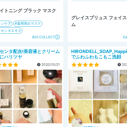
イトニング ブラック マスク
グレイスプリュス フェイ
キンケア
薬用美白マスク
ム
ラセンタエキス
B/H COLLECT②
Ea
センタ配合!美容液とクリーム
HIRONDELL_SOAP_Happi
にハリツヤ
でふわふわもこもこ洗顔
2020/10/21
202