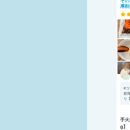
その
厚削
#
創
り【
手火
g】