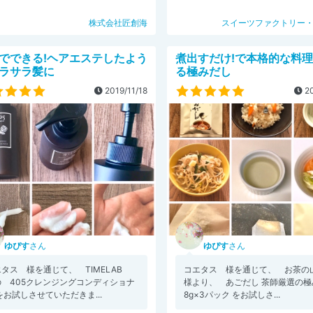
株式会社匠創海
スイーツファクトリー
でできる!ヘアエステしたよう
煮出すだけ!で本格的な料
ラサラ髪に
る極みだし
2019/11/18
20
ゆぴす
さん
ゆぴす
さん
エタス 様を通じて、 TIMELAB
コエタス 様を通じて、 お茶の
の 405クレンジングコンディショナ
様より、 あごだし 茶師厳選の極
をお試しさせていただきま...
8g×3パック をお試しさ...