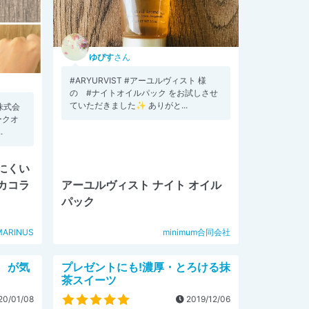
ゆぴす
さん
#ARYURVIST #アーユルヴィスト 様
の #ナイトオイルパック をお試しさせ
ていただきました✨ ありがと...
#株式会
ークオ
.
にくい
カコラ
アーユルヴィスト ナイト オイル
パック
MARINUS
minimum合同会社
 が気
プレゼントにも!濃厚・とろける抹
茶スイーツ
0/01/08
2019/12/06