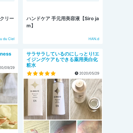
スクリー
ハンドケア 手元用美容液【Siro ja
m】
u du Ciel
HAN.d
ness
サラサラしているのにしっとり!エ
イジングケアもできる薬用美白化
粧水
0/09/29
2020/05/29