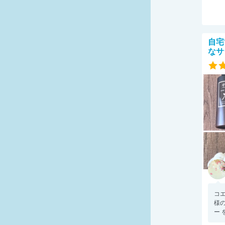
自宅
なサ
コ
様
ー 