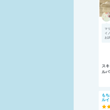
マ
イ
お試
スキ
ルパ
もち
ルイ