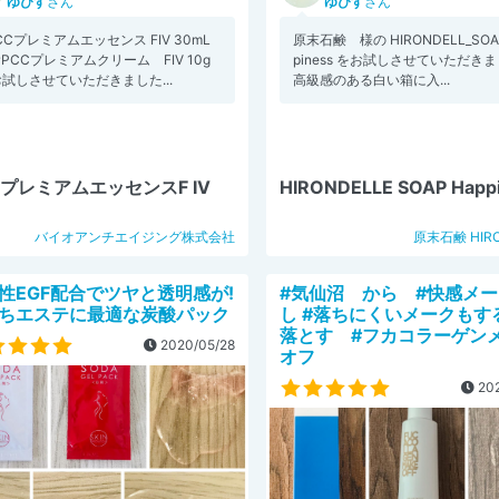
ゆぴす
さん
ゆぴす
さん
CCプレミアムエッセンス FIV 30mL
原末石鹸 様の HIRONDELL_SOA
#PCCプレミアムクリーム FIV 10g
piness をお試しさせていただき
試しさせていただきました...
高級感のある白い箱に入...
CプレミアムエッセンスF IV
HIRONDELLE SOAP Happ
バイオアンチエイジング株式会社
原末石鹸 HIRO
性EGF配合でツヤと透明感が!
#気仙沼 から #快感メ
ちエステに最適な炭酸パック
し #落ちにくいメークもす
落とす #フカコラーゲン
2020/05/28
オフ
202