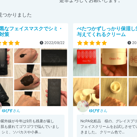
是非よろしくお願いします。
見つかりました
黒なフェイスマスクでシミ・
べたつかずしっかり保湿し
対策
与えてくれるクリーム
2022/09/22
20
ゆぴす
さん
ゆぴす
さん
の紫外線が今年は9月も残暑が厳し
NcPA化粧品 様の、グレイスプ
、肌も疲れてゴワゴワで悩んでいまし
フェイスクリームをお試しさせて
 シミ、ソバカスや小鼻...
きました。 クリーム色で...