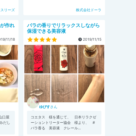
・スリーズ
株式会社ドーラ
理が作れ
バラの香りでリラックスしながら
保湿できる美容液
19/11/18
2019/11/15
ゆぴす
さん
山口屋
コエタス 様を通じて、 日本リラクゼ
みだし
ーショントリーター協会 様より、 #
バラ香る 美容液 クレール...