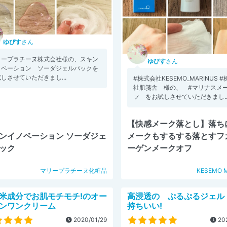
ゆぴす
さん
リープラチーヌ株式会社様の、スキン
ゆぴす
さん
ノベーション ソーダジェルパックを
しさせていただきまし...
#株式会社KESEMO_MARINUS 
社肌箋舎 様の、 #マリナスメ
フ をお試しさせていただきまし..
【快感メーク落とし】落ち
ンイノベーション ソーダジェ
メークもするする落とすフ
ック
ーゲンメークオフ
マリープラチーヌ化粧品
KESEMO 
米成分でお肌モチモチ!のオー
高浸透の ぷるぷるジェル
ンワンクリーム
持ちいい!
2020/01/29
202