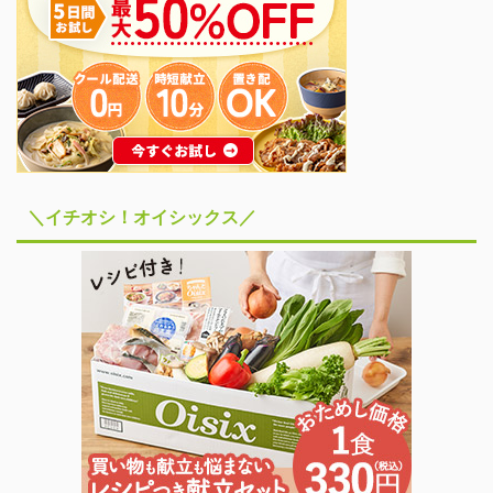
ースが用意され、100種
類以上のメニューから選
ぶことができますよ。 こ
こでは「筋肉食堂DELI」
の料金プランや配達エリ
アなどの基本情報からメ
リット・デメリットなど
について詳しく紹介して
＼イチオシ！オイシックス／
いますので、参考にして
いただければうれしいで
す。 「筋肉食堂DELI」
の特徴 ...