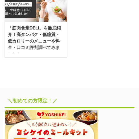
な配送日限定のセール品
格、注文・支払い方法な
ト・デメリットまでまと
ーパーです。 いちばんの
や、ライフならではのプ
どそれぞれの違いを比較
めて紹介していますの
特徴は、最短なんと10分
ライベート商品もアプ
してまとめているので参
で、参考にしていただけ
で届くところ！ これなら
リ・ネットから簡単に購
考にしていただければう
たらうれしいです！
「筋肉食堂DELI」を徹底紹
今すぐに食材が必要…！
入できるところ！ さら
れしいです！ 配達エリア
GREEN SPOONの特徴 ...
介！高タンパク・低糖質・
という方でも安心ですよ
に、配達日は当日または
と送料の違いを比較 ナッ
低カロリーのメニューや料
♪ ここではOniGoの特徴
翌日を指定できるので、
シュと三ツ星 ...
金・口コミ評判調べてみま
から配達エリアや送料、
すぐに食材が必
した！
配達時間、注文・支払い
要・・・！という時も便
「筋肉食堂DELI」は、自
方法などまとめて紹介し
利です♪ ここでは、そん
宅で簡単に美味しくて高
ています！ OniGoの特徴
な「ライフネットスーパ
たんぱくの食事がとれる
関東・関西中心に配達可
ー」の特徴から配達エリ
宅食サービスです。 六本
能！当日配達もOK
アや送料、配達時間、注
木・渋谷・銀座に実店舗
OniGoの配達可能エリア
文・支払い方法などまと
を構える『筋肉食堂』レ
＼初めての方限定！／
は東京都、神奈川県、千
めて紹介しています！ ラ
ストランの美味しいお食
葉県、埼玉県、静岡県、
イフネットスーパーの特
事を、遠方の方でも手軽
大阪府、岐阜県、愛知
徴 首都圏・近畿圏の対応
に楽しめちゃいます！ ダ
県、兵庫県と広範囲で対
エリアに配達可能！当日
イエットやバルクアップ
応 ...
配達も ...
を目指す方々に最適なコ