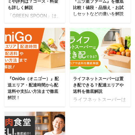
ミや評判は？コース・料金
『三ツ星ファーム』を徹底
して開発した、こころも
記事では、それぞれのコ
ればうれしいです。
とレンジで約5分温める
も詳しく解説
比較！値段・品揃え・お試
からだも満たされる完全
ープの送料や商品価格、
「MISOVATION（ミソベ
だけ！ 簡単調 ...
しセットなどの違いを解説
「GREEN SPOON」は、
食おにぎりということ。
注文・支払い方法などそ
ーション） ...
ナッシュと三ツ星ファー
利用シーンや気分に合わ
一日に必要な30種類以上
れぞれの違いを比較して
ム、どちらもダイエット
せて自由自在に組み合わ
の栄養素をぎゅっと詰め
まとめているので参考に
中の方や糖質・カロリー
せが楽しめる宅配サービ
込んでいて、食感や香り
していただければうれし
を気にしている方におす
スです。 豊富なオリジナ
にもこだわっています。
いです！ 【エリア別】全
すめの冷凍弁当を届けて
ルレシピは、全40種類以
ここでは
国コープまとめ 以下では
くれるサービスです。 結
上。その多彩なメニュー
「COCOMOGU（ココモ
地域別に全国のコープを
論から言うと美味しさや
の中から、お好みに合わ
グ）」の料金プランや配
まとめているので、まず
価格帯もそんなに差がな
せて選べます。 厳選され
達エリアなどの基本情報
はお住いのエリアのコー
『OniGo（オニゴー）』配
ライフネットスーパーは置
いのですが・・・目的別
た素材が届けられるの
からメリット・デメリッ
プを確認しておきましょ
送エリア・配達時間から配
き配できる？配達エリアや
でおすすめはコチラ↓ ポ
で、面倒なフライパン調
トなどについて詳しく紹
う！ エリア コープの名
送料や支払い方法まで徹底
送料を徹底解説
イント 1食あたりの価格
理は一切不要です。 レン
介していますので、参考
称 北海道 青森 ...
解説！
ライフネットスーパーは
やボリュームで選ぶなら
ジでわずか5分温めるだ
にしていただければうれ
OniGoは東京都、神奈川
首都圏・近畿圏の対応地
「ナッシュ」 メニューの
けで、美味しい料理が完
しい ...
県、千葉県、埼玉県、静
域への配達に対応してい
豊富さやタンパク質量で
成します♪ この記事で
岡県、大阪府、岐阜県、
るネットスーパーです。
選ぶなら「三ツ星ファー
は、GREEN SPOONのコ
愛知県、兵庫県で対応し
いちばんの特徴は、お得
ム」 他にも送料や商品価
ース内容・料金、メリッ
ている大規模なネットス