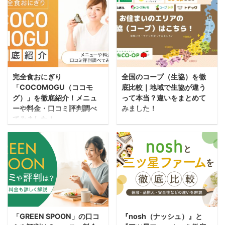
ーション）」は、味噌汁
の宅配弁当サービスで
エリアなどの基本情報か
など子育てグッズも幅広
タイプの新しい完全栄養
す。 その特徴は、容器ご
らメリット・デメリッ
く取り扱っていますよ。
食です。 「心も身体も満
とレンジで温めて簡単調
ト、実際につくりおき.jp
また、話題の「ミールキ
たす究極の1杯」をコン
理が可能ということ。 1
を注文して食べてみた感
ット」もコープデリなら
セプトに、15種類の具材
食に15種類以上の食材を
想も詳しく紹介していま
豊富。 定番はもちろん、
がたっぷり。 厚生労働省
使用し、冷凍弁当とは思
すので、参考にしていた
世界のグルメやヘルシー
完全食おにぎり
全国のコープ（生協）を徹
「日本人の食事摂取基
えないおいしさを実現し
だければうれしいです。
メニューなど毎週約40品
「COCOMOGU（ココモ
底比較｜地域で生協が違う
準」に基づき、1日に必
ています。 ここでは「マ
つくりおき.jpの特徴とこ
目の品揃えをご用意して
グ）」を徹底紹介！メニュ
って本当？違いをまとめて
要な31種類の栄養素をバ
マの休食」の料金プラン
だわ ...
います。 ...
ーや料金・口コミ評判調べ
みました！
ランスよく摂取できるよ
や配達エリアなどの基本
てみました！
コープデリやおうちコー
う栄養設計されていま
情報からメリット・デメ
「COCOMOGU（ココモ
プなどの全国のコープ
す。 ここでは
リットなどについて詳し
グ）」は、オルビス株式
は、生協が運営する食材
「MISOVATION（ミソベ
く紹介していますので、
会社が提供するおにぎり
宅配サービスです。 そん
ーション）」の料金プラ
参考にしていただければ
の冷凍宅配サービスで
なコープの食材宅配サー
ンや配達エリアなどの基
うれしいです。 「ママの
す。 その特徴は、食材ひ
ビスですが全国展開のサ
本情報からメリット・デ
休食」の特徴とこだわり
とつひとつの良さを存分
ービスで、各エリアごと
メリットなどについて詳
容器ごとレンジで約5分
に生かし、おいしさと栄
に名称や配達を担当する
しく紹介していますの
温めるだけ！ 「ママの休
「GREEN SPOON」の口コ
『nosh（ナッシュ）』と
養バランスの両立を目指
生協が異なります。 この
で、参考にしていただけ
食」の冷凍弁当は容器ご