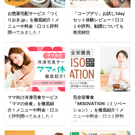
お惣菜宅配サービス「つく
「コープデリ」お試し1day
りおき.jp」を徹底紹介！メ
セット体験レビュー！口コ
ニューや料金・口コミ評判
ミや評判、勧誘についても
調べてみました！
徹底解説
つくりおき.jpは管理栄養
「コープデリ」は生協が
士監修のレシピを元にプ
運営する食材宅配サービ
ロが手作りした料理を自
スです。 配達エリアは長
宅まで配達してくれる食
野県・新潟県含む関東1
事宅配サービスです。 自
都7県と範囲は全国では
分で作るには少し手間が
ないですが、335万以上
かかる料理を、大人も子
の世帯の方が利用してい
供も一緒に食べられる薄
ます。 食品や日用品など
ママ向け冷凍宅食サービス
完全栄養食
味で、丁寧に手づくりし
毎週6,000品目以上から
「ママの休食」を徹底紹
「MISOVATION（ミソベー
ています。 冷蔵でのお届
選んで、その時々の「ほ
介！メニューや料金・口コ
ション）」を徹底紹介！メ
けなので、出来立てその
しいもの」を購入するこ
ミ評判調べてみました！
ニューや料金・口コミ評判
ままの美味しさが楽しめ
とができます。 離乳食・
調べてみました！
「ママの休食」は、毎日
ます。 ここではつくりお
幼児食に便利な商品や、
「MISOVATION（ミソベ
忙しいママと家族のため
き.jpの料金プランや配達
おむつ、おもちゃ、絵本