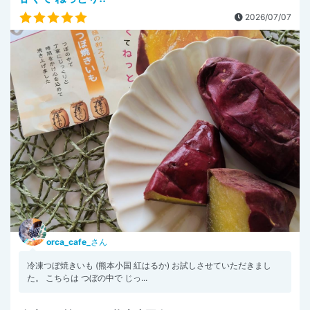
2026/07/07
orca_cafe_
さん
冷凍つぼ焼きいも (熊本小国 紅はるか) お試しさせていただきまし
た。 こちらは つぼの中で じっ...