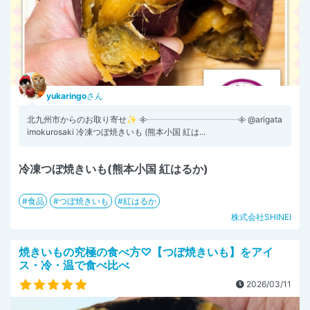
yukaringo
さん
北九州市からのお取り寄せ✨ 𖧷┈┈┈┈┈┈┈┈┈┈┈𖧷 @arigata
imokurosaki 冷凍つぼ焼きいも (熊本小国 紅は...
冷凍つぼ焼きいも(熊本小国 紅はるか)
食品
つぼ焼きいも
紅はるか
株式会社SHINEI
焼きいもの究極の食べ方♡【つぼ焼きいも】をアイ
ス・冷・温で食べ比べ
2026/03/11