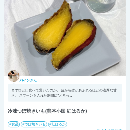
パイン
さん
まずひと口食べて驚いたのが、 皮から蜜があふれるほどの濃厚な甘
さ。 スプーンを入れた瞬間に“とろっ...
冷凍つぼ焼きいも(熊本小国 紅はるか)
食品
つぼ焼きいも
紅はるか