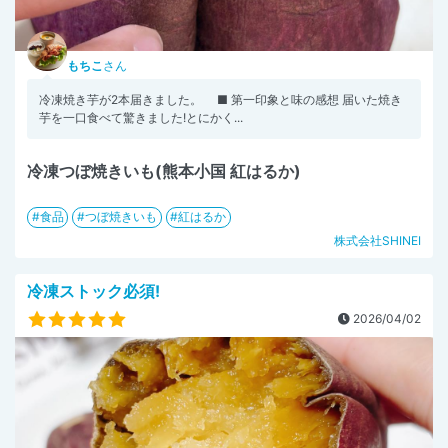
もちこ
さん
冷凍焼き芋が2本届きました。 ■ 第一印象と味の感想 届いた焼き
芋を一口食べて驚きました!とにかく...
冷凍つぼ焼きいも(熊本小国 紅はるか)
食品
つぼ焼きいも
紅はるか
株式会社SHINEI
冷凍ストック必須!
2026/04/02