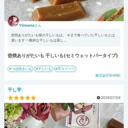
YUmama
さん
壺焼ありがたいも様の干しいもは、 今まで食べていた干しいもとは
違います 一般的な干しいもは蒸し...
壺焼ありがたいも 干しいも(セミウェットバータイプ)
つぼ焼きいも
干しいも
芋スイーツ
株式会社SHINEI
干し芋
2026/07/09