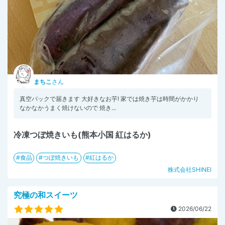
まちこ
さん
真空パックで届きます 大好きなお芋! 家では焼き芋は時間がかかり
なかなかうまく焼けないので 焼き...
冷凍つぼ焼きいも(熊本小国 紅はるか)
食品
つぼ焼きいも
紅はるか
株式会社SHINEI
究極の和スイーツ
2026/06/22