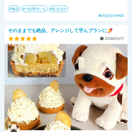
食品
つぼ焼きいも
紅はるか
株式会社SHINEI
そのままでも絶品、アレンジして芋んブランに🍠
2026/03/17