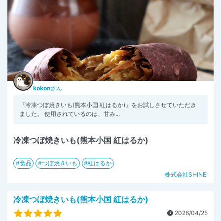
kokon
さん
『冷凍つぼ焼きいも(熊本小国 紅はるか)』をお試しさせていただき
ました。 使用されているのは、甘み...
冷凍つぼ焼きいも(熊本小国 紅はるか)
食品
つぼ焼きいも
紅はるか
株式会社SHINEI
冷凍つぼ焼きいも(熊本小国 紅はるか)
2026/04/25