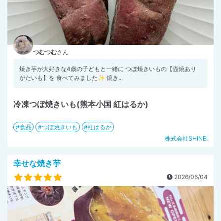
つむつむ
さん
焼き芋が大好きな4歳の子どもと一緒に つぼ焼きいもの【壺焼あり
がたいも】を 食べてみました✨ 焼き...
冷凍つぼ焼きいも(熊本小国 紅はるか)
食品
つぼ焼きいも
紅はるか
株式会社SHINEI
幸せな焼き芋
2026/06/04