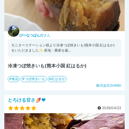
ぴーなつぱんだ
さん
モニターステーション様より冷凍つぼ焼きいも(熊本小国 紅はるか)
をいただきました✨ 産地・農家を厳...
冷凍つぼ焼きいも(熊本小国 紅はるか)
食品
つぼ焼きいも
紅はるか
株式会社SHINEI
とろける甘さ🍠❤️
2026/04/22