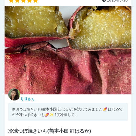
2026/03/30
りり
さん
冷凍つぼ焼きいも(熊本小国 紅はるか)を試してみました🍠 はじめて
の冷凍つぼ焼きいも🍠✨ 1度冷凍して...
冷凍つぼ焼きいも(熊本小国 紅はるか)