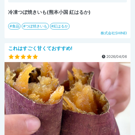
冷凍つぼ焼きいも(熊本小国 紅はるか)
食品
つぼ焼きいも
紅はるか
株式会社SHINEI
これはすごく甘くておすすめ!
2026/04/06