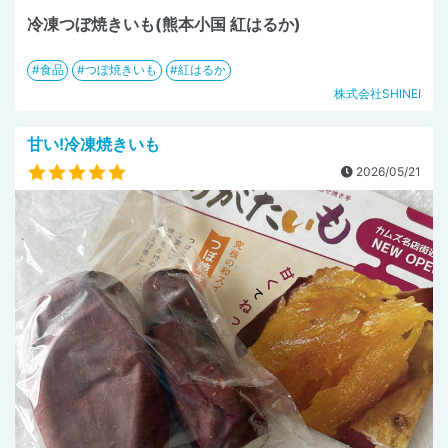
冷凍つぼ焼きいも(熊本小国 紅はるか)
食品
つぼ焼きいも
紅はるか
株式会社SHINEI
甘い!冷凍焼きいも
2026/05/21