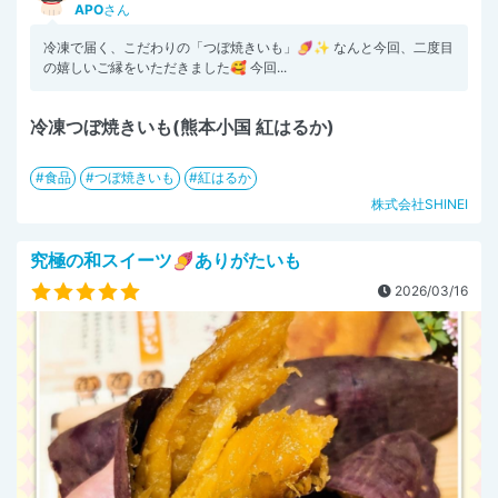
APO
さん
冷凍で届く、こだわりの「つぼ焼きいも」🍠✨ なんと今回、二度目
の嬉しいご縁をいただきました🥰 今回...
冷凍つぼ焼きいも(熊本小国 紅はるか)
食品
つぼ焼きいも
紅はるか
株式会社SHINEI
究極の和スイーツ🍠ありがたいも
2026/03/16