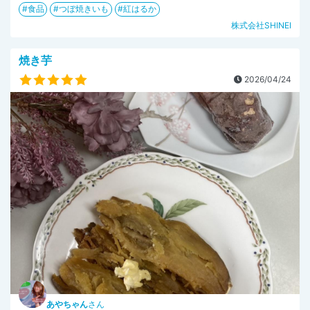
食品
つぼ焼きいも
紅はるか
株式会社SHINEI
焼き芋
2026/04/24
あやちゃん
さん