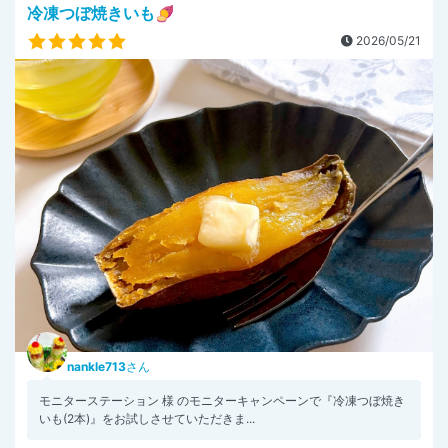
冷凍つぼ焼きいも🍠
2026/05/21
nankle713
さん
モニターステーション 様 のモニターキャンペーンで『冷凍つぼ焼き
いも(2本)』をお試しさせていただきま...