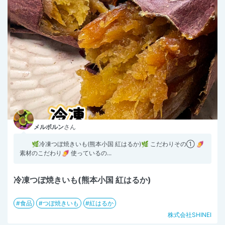
メルボルン
さん
🌿冷凍つぼ焼きいも(熊本小国 紅はるか)🌿 こだわりその① 🍠
素材のこだわり🍠 使っているの...
冷凍つぼ焼きいも(熊本小国 紅はるか)
食品
つぼ焼きいも
紅はるか
株式会社SHINEI