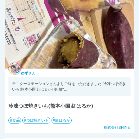
ゆず
さん
モニターステーションさんよりご縁をいただきました! 冷凍つぼ焼き
いも(熊本小国 紅はるか) 冷凍!?...
冷凍つぼ焼きいも(熊本小国 紅はるか)
食品
つぼ焼きいも
紅はるか
株式会社SHINEI