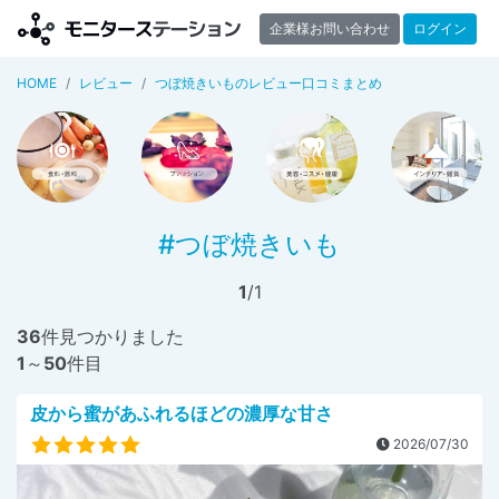
企業様お問い合わせ
ログイン
HOME
レビュー
つぼ焼きいものレビュー口コミまとめ
#つぼ焼きいも
1
/1
36
件見つかりました
1
～
50
件目
皮から蜜があふれるほどの濃厚な甘さ
2026/07/30