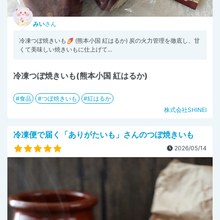
みい
さん
冷凍つぼ焼きいも🍠 (熊本小国 紅はるか) 炭の火力管理を徹底し、甘
くて美味しい焼きいもに仕上げて...
冷凍つぼ焼きいも(熊本小国 紅はるか)
食品
つぼ焼きいも
紅はるか
株式会社SHINEI
冷凍便で届く「ありがたいも」さんのつぼ焼きいも
2026/05/14