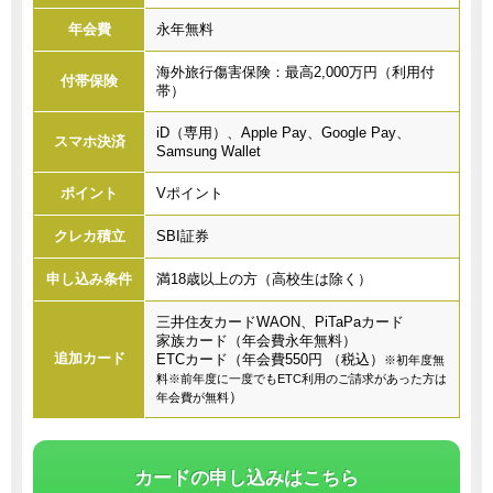
年会費
永年無料
海外旅行傷害保険：最高2,000万円（利用付
付帯保険
帯）
iD（専用）、Apple Pay、Google Pay、
スマホ決済
Samsung Wallet
ポイント
Vポイント
クレカ積立
SBI証券
申し込み条件
満18歳以上の方（高校生は除く）
三井住友カードWAON、PiTaPaカード
家族カード（年会費永年無料）
追加カード
ETCカード（年会費550円 （税込）
※初年度無
料※前年度に一度でもETC利用のご請求があった方は
）
年会費が無料
カードの申し込みはこちら