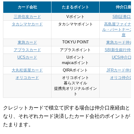
カード会社
たまるポイント
仲介口座
三井住友カード
Vポイント
SBI証券口
タカシマヤカード
タカシマヤポイント
高島屋ファイナ
ル・パートナーズ
座
TOKYU POINT
東急カード
東急カード仲介
アプラスカード
アプラスポイント
SBI新生銀行仲
UCSカード
Uポイント
UCS仲介口
majicaポイント
大丸松坂屋カード
QIRAポイント
JFRカード仲介
オリコカード
オリコポイント
オリコ仲介口
暮らスマイル
提携先オリジナルポイン
ト
クレジットカードで積立て択する場合は仲介口座経由と
なり、それぞれカード決済したカード会社のポイントが
たまります。