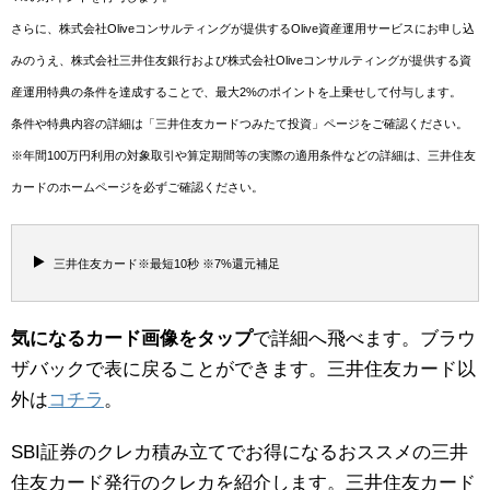
さらに、株式会社Oliveコンサルティングが提供するOlive資産運用サービスにお申し込
みのうえ、株式会社三井住友銀行および株式会社Oliveコンサルティングが提供する資
産運用特典の条件を達成することで、最大2%のポイントを上乗せして付与します。
条件や特典内容の詳細は「三井住友カードつみたて投資」ページをご確認ください。
※年間100万円利用の対象取引や算定期間等の実際の適用条件などの詳細は、三井住友
カードのホームページを必ずご確認ください。
三井住友カード※最短10秒 ※7%還元補足
気になるカード画像をタップ
で詳細へ飛べます。ブラウ
ザバックで表に戻ることができます。三井住友カード以
外は
コチラ
。
SBI証券のクレカ積み立てでお得になるおススメの三井
住友カード発行のクレカを紹介します。三井住友カード