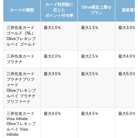
カード利用額に
Olive限定上乗せ
カードの種類
応じた
資産運用
プラン
ポイント付与率
三井住友カード
最大1.0％
最大1.5％
最大3.0％
ゴールド（NL）
Oliveフレキシブ
ルペイ ゴールド
三井住友カード
最大2.0％
最大2.5％
最大4.0％
プラチナ
三井住友カード
最大3.0％
最大3.5％
最大5.0％
プラチナプリフ
ァード
Oliveフレキシブ
ルペイ プラチナ
プリファード
三井住友カード
最大4.0％
最大4.5％
最大6.0％
Visa Infinite
Oliveフレキシブ
ルペイ Visa
Infinite