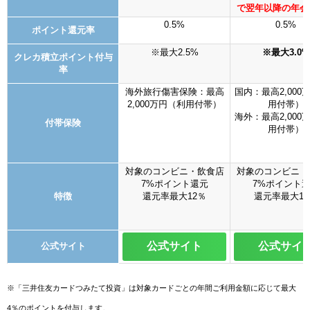
で翌年以降の年会
0.5%
0.5%
ポイント還元率
※最大2.5%
※最大3.0%
クレカ積立ポイント付与
率
海外旅行傷害保険：最高
国内：最高2,000
2,000万円（利用付帯）
用付帯）
海外：最高2,000
付帯保険
用付帯）
対象のコンビニ・飲食店
対象のコンビニ・
7%ポイント還元
7%ポイント
特徴
還元率最大12％
還元率最大12
公式サイト
公式サイ
公式サイト
※「三井住友カードつみたて投資」は対象カードごとの年間ご利用金額に応じて最大
4％のポイントを付与します。