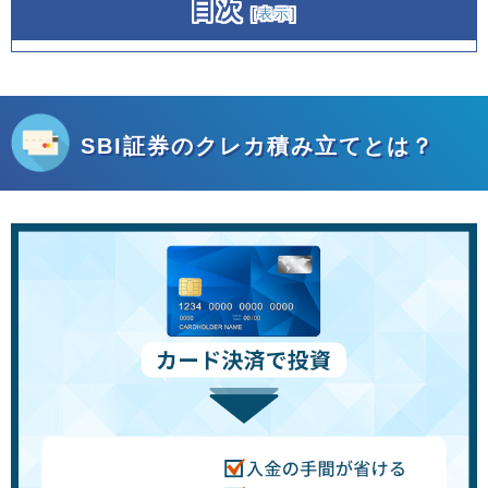
目次
[
表示
]
SBI証券のクレカ積み立てとは？