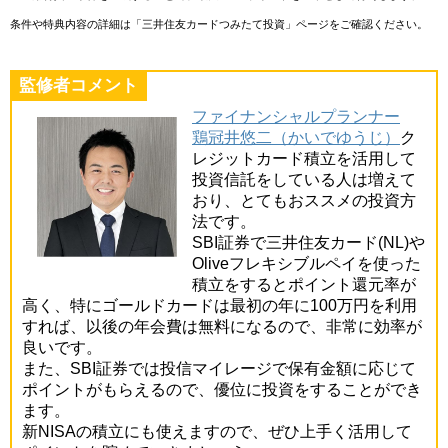
条件や特典内容の詳細は「三井住友カードつみたて投資」ページをご確認ください。
監修者コメント
ファイナンシャルプランナー
鶏冠井悠二（かいでゆうじ）
ク
レジットカード積立を活用して
投資信託をしている人は増えて
おり、とてもおススメの投資方
法です。
SBI証券で三井住友カード(NL)や
Oliveフレキシブルペイを使った
積立をするとポイント還元率が
高く、特にゴールドカードは最初の年に100万円を利用
すれば、以後の年会費は無料になるので、非常に効率が
良いです。
また、SBI証券では投信マイレージで保有金額に応じて
ポイントがもらえるので、優位に投資をすることができ
ます。
新NISAの積立にも使えますので、ぜひ上手く活用して