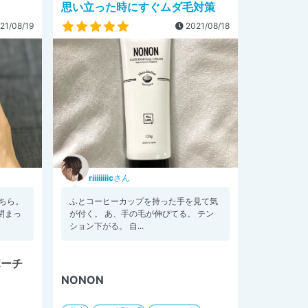
思い立った時にすぐムダ毛対策
21/08/19
2021/08/18
riiiiiiiic
さん
ちら。
ふとコーヒーカップを持った手を見て気
閉まっ
が付く。 あ、手の毛が伸びてる。 テン
ション下がる。 自...
ポーチ
NONON