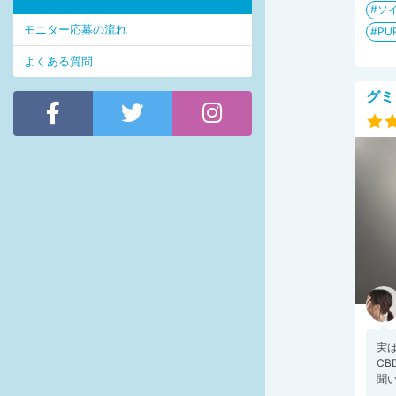
ソ
モニター応募の流れ
PU
よくある質問
グミ
実
C
聞い