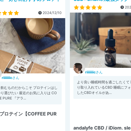
202
2024/12/10
riiiiiiiic
さん
riiiiiiiic
さん
より良い睡眠時間を過ごしたくて 
り取り入れているCBD 睡眠にフ
日飲むものだからこそ プロテインはし
したCBDオイルがあ...
り選びたい 最近のお気に入りは CO
E PURE 『アラ...
プロテイン【COFFEE PUR
andalyfe CBD / iDiom. sl