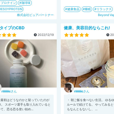
イプロテイン
珈琲味
RESOYPROTEIN
健康食品
睡眠
リラックス
株式会社ピュアパートナー
Beyond Va
タイプのCBD
健康、美容目的ならこれ!
2022/12/19
20
riiiiiiiic
さん
riiiiiiiic
さん
は最初はどうなのかと疑っていたのが
・ 朝ご飯を食べない生活。 ゆる
BD。 スポーツ選手も取り入れていると
ルールで続けてる。 やってみると
て、恐る恐る使い始め...
もなんともないし、 ...