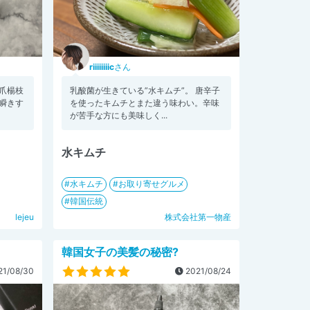
riiiiiiiic
さん
爪楊枝
乳酸菌が生きている”水キムチ”。 唐辛子
瞬きす
を使ったキムチとまた違う味わい。辛味
が苦手な方にも美味しく...
水キムチ
水キムチ
お取り寄せグルメ
韓国伝統
lejeu
株式会社第一物産
韓国女子の美髪の秘密?
1/08/30
2021/08/24