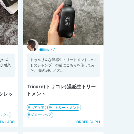
riiiiiiiic
さん
ないん
トゥルリんな温感生トリートメント いつ
! 耐久
ものシャンプーの後にこちらを使ってみ
た。 先の細いノズ...
Tricore(トリコレ)温感生トリー
トメント
クレッ
ヘアケア
生トリートメント
ックス
ダメージヘア
TA LABO
ORDER SUPLI