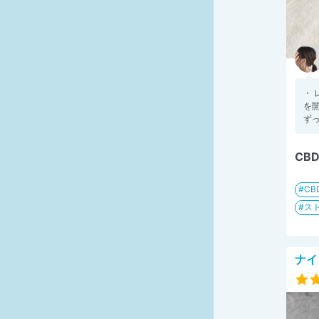
・ 
を
ずっ
CB
CB
ス
ナイ