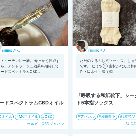
riiiiiiiic
さん
riiiiiiiic
さん
イトルーチンに一滴。 せっかく摂取す
ただのくるぶし丈ソックス。じゃ
なら、アントラージュ効果を期待して
です。 ヒミツ① 素材がなんと和紙
ードスペクトラムCBD...
性・吸水性・湿度調...
「呼吸する和紙靴下」シー
ードスペクトラムCBDオイル
ト5本指ソックス
Dオイル
MCTオイル
CBD
アパレル
和紙靴下
5本指ソ
オルガニCBDジャパン
SUGA