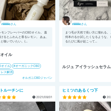
riiiiiiiic
さん
riiiiiiiic
さん
レモンフレーバーのCBDオイル。 蓋
まつ毛が天然で長い方に憧れる。 
開けるとふわんと香るレモン。 あぁ、
何本のるか試したくなるような、 
と嗅いでいたい。(...
るたびに風が起こって...
Dオイル
Dオイル
オーガニックCBD
ルジュ アイラッシュセラム
トレス解消
オルガニCBDジャパン
トルーチンに
ヒミツのあるくつ下
2021/09/01
202