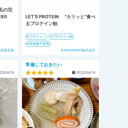
私の完
80
LET'S PROTEIN "カリッと"食べ
るプロテイン飴
プロテイン
プロテイン飴
添加物不使用
完全美容食
KANSHINDO株式会社
常備しておきたい
22/04/19
2022/04/14