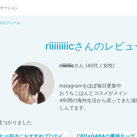
テーション
さんのプロフィール
riiiiiiiicさんの
riiiiiiiic
さん (40代 / 女性)
Instagramをほぼ毎日更新中
おうちごはんとコスメがメイン
4年間の海外生活から戻ってきた浦
しんでます。
見つかりました
ヒー好きにおすすめプロテイ
CBD×GABAの最強タッグ