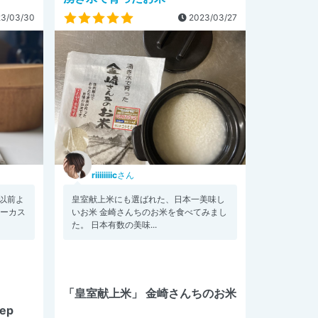
3/03/30
2023/03/27
riiiiiiiic
さん
以前よ
皇室献上米にも選ばれた、日本一美味し
ォーカス
いお米 金崎さんちのお米を食べてみまし
た。 日本有数の美味...
「皇室献上米」 金崎さんちのお米
eep