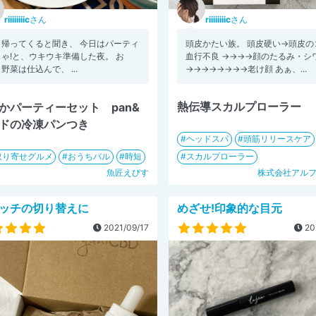
riiiiiiiic
さん
riiiiiiiic
さん
く帰ってくると聞き、 今日はパーティ
頭皮かたい族。 頭皮硬い→頭皮の
ゃ!と、ウキウキ準備した夜。 お
血行不良 →→→→顔のたるみ・シワ
野菜は仕込んで、 ...
→→→→→→→→老け顔 あぁ、...
熱伝導スカルプローラー
かパーティーセット pan&
ドの冷凍パンつき
ヘッドスパ
頭筋リリースケア
取り寄せグルメ
おうちバル
時短
スカルプローラー
魚匠えびす
株式会社アル
ッチの切り替えに
めざせ!印象的な目元
2021/09/17
20