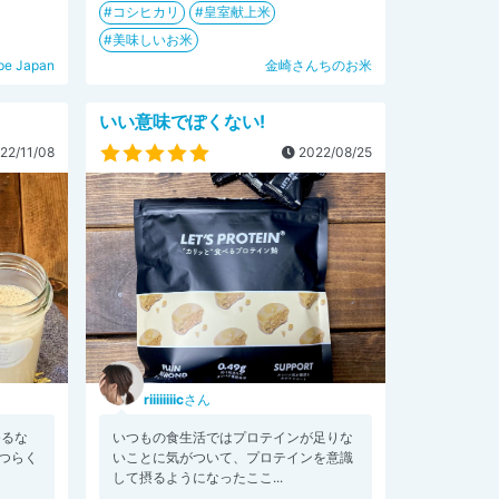
コシヒカリ
皇室献上米
美味しいお米
pe Japan
金崎さんちのお米
いい意味でぽくない!
22/11/08
2022/08/25
riiiiiiiic
さん
ゆるな
いつもの食生活ではプロテインが足りな
つらく
いことに気がついて、プロテインを意識
して摂るようになったここ...