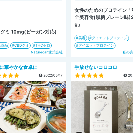
女性のためのプロテイン「
全美容食(黒糖プレーン味)2
g」
Dグミ 10mg(ビーガン対応)
美容
ダイエットプロテイン
康食品
CBDグミ
THCゼロ
ダイエットプロテイン
Naturecan株式会社
私の
に華やかな食卓に
手放せないコロコロ
2022/05/17
20