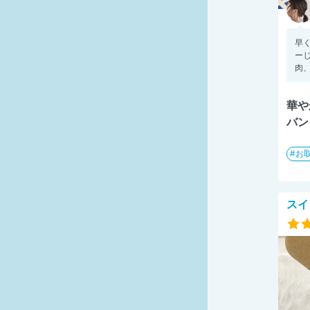
早
ーじ
肉、
華や
バン
お
スイ