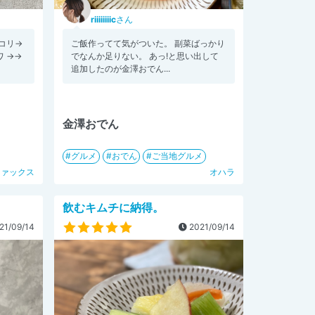
riiiiiiiic
さん
コリ→
ご飯作ってて気がついた。 副菜ばっかり
 →→
でなんか足りない。 あっ!と思い出して
追加したのが金澤おでん...
金澤おでん
グルメ
おでん
ご当地グルメ
ファックス
オハラ
飲むキムチに納得。
21/09/14
2021/09/14