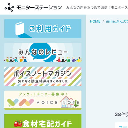
みんなの声をあつめて発信！モニタース
HOME
riiiiiiiic
38
件
コー