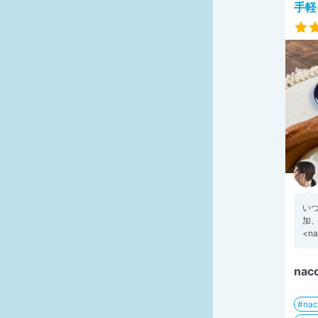
手軽
い
加
<n
na
nac