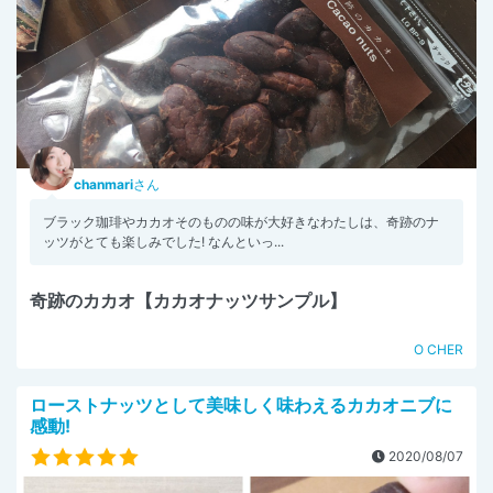
chanmari
さん
ブラック珈琲やカカオそのものの味が大好きなわたしは、奇跡のナ
ッツがとても楽しみでした! なんといっ...
奇跡のカカオ【カカオナッツサンプル】
O CHER
ローストナッツとして美味しく味わえるカカオニブに
感動!
2020/08/07