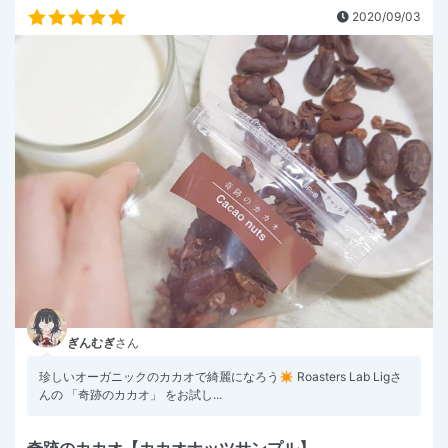
2020/09/03
ぎんむぎ
さん
珍しいオーガニックのカカオで綺麗になろう✴️ Roasters Lab Ligさ
んの 「奇跡のカカオ」 をお試し...
奇跡のカカオ【カカオナッツサンプル】