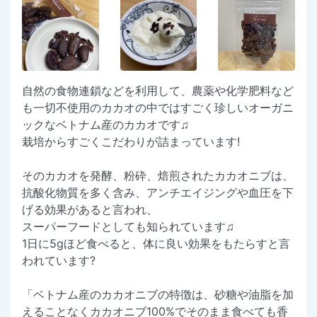
自然の食物連鎖などを利用して、農薬や化学肥料など
も一切不使用のカカオの中ではすごく珍しいオーガニ
ックなベトナム産のカカオです♫
栽培からすごくこだわりが詰まっています!
そのカカオを発酵、粉砕、焙煎されたカカオニブは、
抗酸化物質を多く含み、アンチエイジングや血圧を下
げる効果があると言われ、
スーパーフードとしても知られています♫
1日に5gほど食べると、体に良い効果をもたらすと言
われています?
「ベトナム産のカカオニブの特徴は、砂糖や油脂を加
えることなくカカオニブ100%でそのまま食べても香