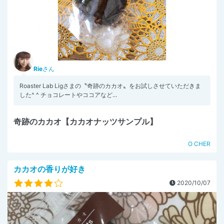
Rie
さん
Roaster Lab Ligさまの〝奇跡のカカオ〟をお試しさせていただきま
した^ ^ チョコレートやココアなど...
奇跡のカカオ【カカオナッツサンプル】
O CHER
カカオの香りが好き
2020/10/07