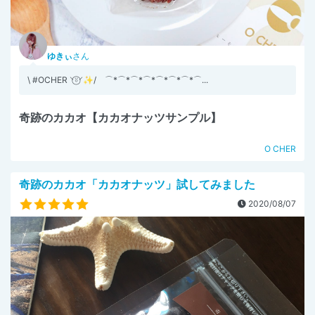
ゆきぃ
さん
\ #OCHER ⸌⍤⃝⸍✨/ ⌒*⌒*⌒*⌒*⌒*⌒*⌒*⌒...
奇跡のカカオ【カカオナッツサンプル】
O CHER
奇跡のカカオ「カカオナッツ」試してみました
2020/08/07