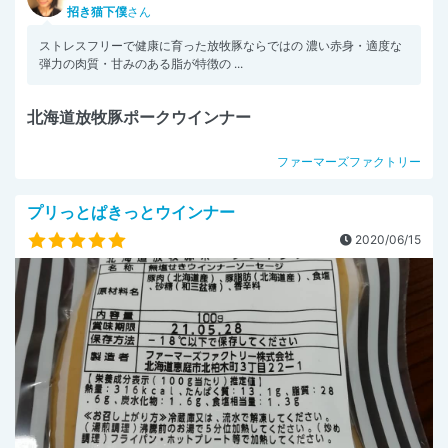
招き猫下僕
さん
ストレスフリーで健康に育った放牧豚ならではの 濃い赤身・適度な
弾力の肉質・甘みのある脂が特徴の ...
北海道放牧豚ポークウインナー
ファーマーズファクトリー
プリっとぱきっとウインナー
2020/06/15