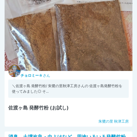
チョロミー☆
さん
＼佐渡ヶ島 発酵竹粉/ 朱鷺の里秋津工房さんの 佐渡ヶ島発酵竹粉を
使ってみました◎ そ...
佐渡ヶ島 発酵竹粉 (お試し)
朱鷺の里 秋津工房
消臭、土壌改良・虫よけなど、用途いろいろ発酵竹粉