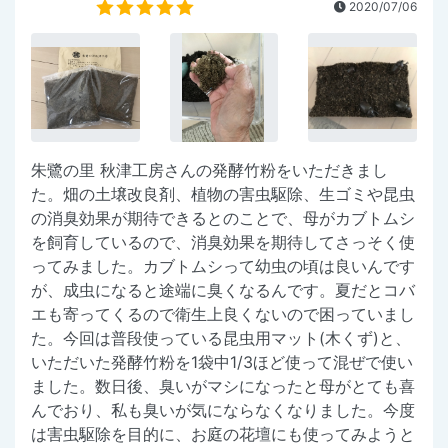
2020/07/06
朱鷺の里 秋津工房さんの発酵竹粉をいただきまし
た。畑の土壌改良剤、植物の害虫駆除、生ゴミや昆虫
の消臭効果が期待できるとのことで、母がカブトムシ
を飼育しているので、消臭効果を期待してさっそく使
ってみました。カブトムシって幼虫の頃は良いんです
が、成虫になると途端に臭くなるんです。夏だとコバ
エも寄ってくるので衛生上良くないので困っていまし
た。今回は普段使っている昆虫用マット(木くず)と、
いただいた発酵竹粉を1袋中1/3ほど使って混ぜで使い
ました。数日後、臭いがマシになったと母がとても喜
んでおり、私も臭いが気にならなくなりました。今度
は害虫駆除を目的に、お庭の花壇にも使ってみようと