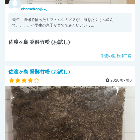
chomekoo
さん
去年、道端で拾ったカブトムシのメスが、卵をたくさん産ん
で、、、。小学生の息子が育ててみたいという...
佐渡ヶ島 発酵竹粉 (お試し)
朱鷺の里 秋津工房
佐渡ヶ島 発酵竹粉 (お試し)
2020/07/06