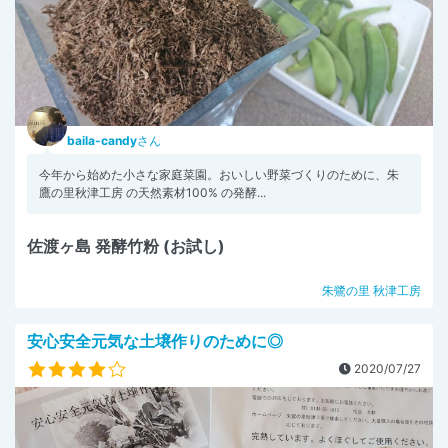
baila-candy
さん
今年から始めた小さな家庭菜園。おいしい野菜づくりのために、朱
鷹の里秋津工房 の天然素材100% の発酵...
佐渡ヶ島 発酵竹粉 (お試し)
朱鷺の里 秋津工房
安心安全元気な土壌作りのために◎
2020/07/27