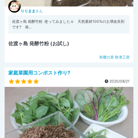
りりまま
さん
佐渡ヶ島 発酵竹粉 使ってみました☺︎ 天然素材100%の土壌改良剤
です? 発...
佐渡ヶ島 発酵竹粉 (お試し)
朱鷺の里 秋津工房
家庭菜園用コンポスト作り?
2020/08/21