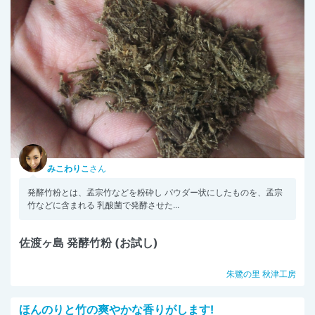
みこわりこ
さん
発酵竹粉とは、孟宗竹などを粉砕し パウダー状にしたものを、孟宗
竹などに含まれる 乳酸菌で発酵させた...
佐渡ヶ島 発酵竹粉 (お試し)
朱鷺の里 秋津工房
ほんのりと竹の爽やかな香りがします!