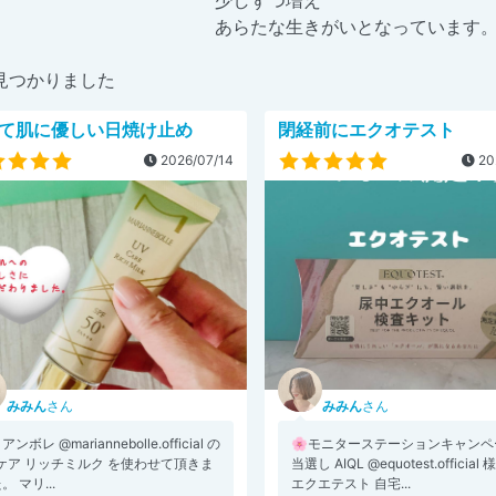
少しずつ増え
あらたな生きがいとなっています
見つかりました
て肌に優しい日焼け止め
閉経前にエクオテスト
2026/07/14
20
みみん
さん
みみん
さん
ンボレ @mariannebolle.official の
🌸モニターステーションキャンペ
ケア リッチミルク を使わせて頂きま
当選し AIQL @equotest.official
。 マリ...
エクエテスト 自宅...