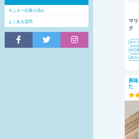
モニター応募の流れ
マリ
よくある質問
ク
マ
日
UV
美味
た