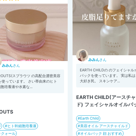
みみん
さん
みみん
さん
EARTH CHILDの のフェイシャ
パックを使っています。 実は私は
ROUTS(スプラウツ の高配合濃密美容
大好き民。 スキンケア...
 を使っています。 さい帯由来のヒト
胞培養液や水素な...
EARTH CHILD(アースチ
ド) フェイシャルオイルパ
OUTS
Earth Child
容
ヒト幹細胞培養液
美容オイル アースチャイルド
ラクォール
オイルパック 顔 おすすめ