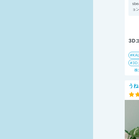
sb
ョン
3D
KA
3
株
うね