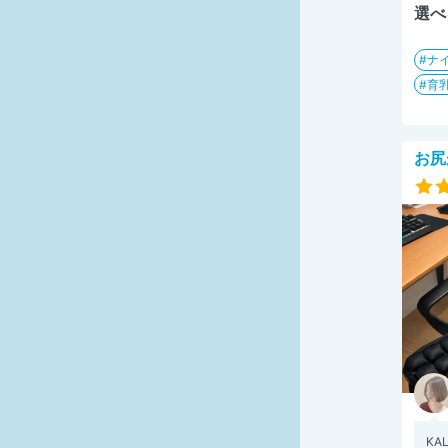
選べ
ナ
育
お尻
KA