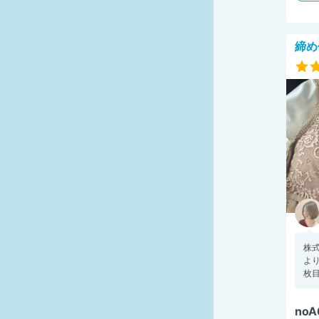
締め
株式
より
枚目
no