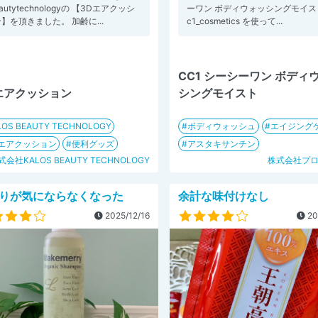
eautytechnologyの 【3Dエアクッシ
ーワン ボディウォッシングモイスト
】を頂きました。 加齢に...
c1_cosmetics を使って...
CC1 シーシーワン ボディ
エアクッション
シングモイスト
LOS BEAUTY TECHNOLOGY
ボディウォッシュ
エイジング
Dエアクッション
便利グッズ
アスタキサンチン
式会社KALOS BEAUTY TECHNOLOGY
株式会社プ
りが気にならなくなった
余計な味付けなし
2025/12/16
20