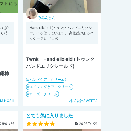
みみん
さん
 @Y
Hand elixield (トゥンク ハンドエリクシ
とり枯
ールドを使っています。 高級感のあるパ
ッケージと バラの...
Twnk Hand elixield (トゥンク
ハンドエリクシールド)
枯露柿
ハンドケア クリーム
エイジングケア クリーム
ローズ クリーム
M NOSH
株式会社SWEETS
とても気に入りました
26/01/26
2026/01/21