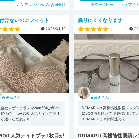
ハンモックジャパン合同会社
株式会社ピー・エイ・アイ
付けないのにフィット
曇りにくくなります
2026/01/19
20
みみん
さん
みみん
さん
会社マザーテラス @noa600_official
DOMARUの 高機能性眼鏡レンズ
提供の「noA600 人気ナイトブラ 1
(DoOGP)を頂いて 早速使用して
が選べる福袋」を...
DOMARUは 車体関連の高...
A600 人気ナイトブラ 1枚目が
DOMARU 高機能性眼鏡