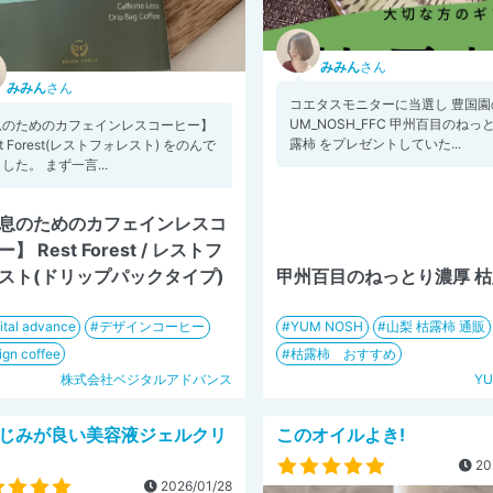
みみん
さん
みみん
さん
コエタスモニターに当選し 豊国園の
UM_NOSH_FFC 甲州百目のねっ
息のためのカフェインレスコーヒー】
露柿 をプレゼントしていた...
st Forest(レストフォレスト) をのんで
した。 まず一言...
息のためのカフェインレスコ
】 Rest Forest / レストフ
スト(ドリップパックタイプ)
甲州百目のねっとり濃厚 
ital advance
デザインコーヒー
YUM NOSH
山梨 枯露柿 通販
ign coffee
枯露柿 おすすめ
株式会社ベジタルアドバンス
YU
じみが良い美容液ジェルクリ
このオイルよき!
20
2026/01/28