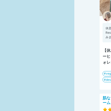
休
Re
みま
【休
ーヒー
ォレ
veg
des
肌な
ーム