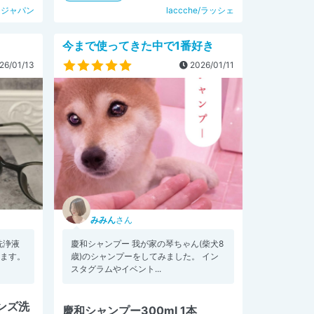
・ジャパン
laccche/ラッシェ
今まで使ってきた中で1番好き
26/01/13
2026/01/11
みみん
さん
洗浄液
慶和シャンプー 我が家の琴ちゃん(柴犬8
います。
歳)のシャンプーをしてみました。 イン
スタグラムやイベント...
レンズ洗
慶和シャンプー300ml 1本