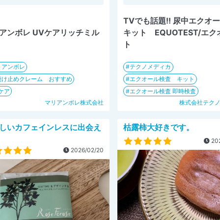
TVでも話題!! 尿中エクオ
アンボレ UVケアリッチミル
キット EQUOTEST/エ
ト
リアンボレ
テクノメディカ
焼け止めクレーム おすすめ
エクオール検査 キット
ケア
エクオール検査 即時検査
マリアンボレ株式会社
株式会社テク
しいカフェインレスに出会え
枯露柿大好きです。
202
2026/02/20