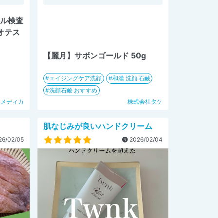
ール検査
クオテス
【麗月】サボンゴールド 50g
エイジングケア洗顔
和漢 洗顔 石鹸
洗顔石鹸 おすすめ
ノメディカ
株式会社タケ
肌なじみが良いハンドクリーム
6/02/05
2026/02/04