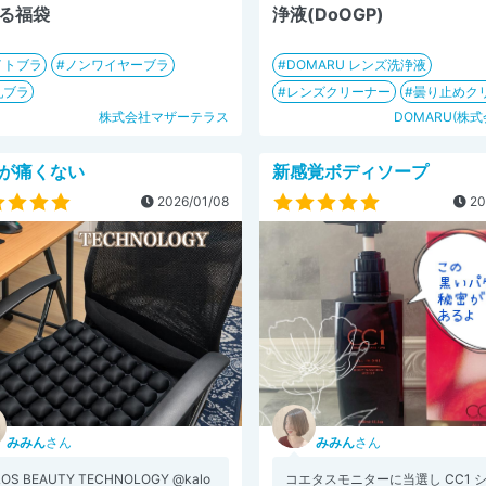
る福袋
浄液(DoOGP)
イトブラ
ノンワイヤーブラ
DOMARU レンズ洗浄液
乳ブラ
レンズクリーナー
曇り止めク
株式会社マザーテラス
DOMARU(株
が痛くない
新感覚ボディソープ
2026/01/08
20
みみん
さん
みみん
さん
LOS BEAUTY TECHNOLOGY @kalo
コエタスモニターに当選し CC1 