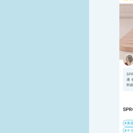
SP
液
幹細
SPR
美
テ