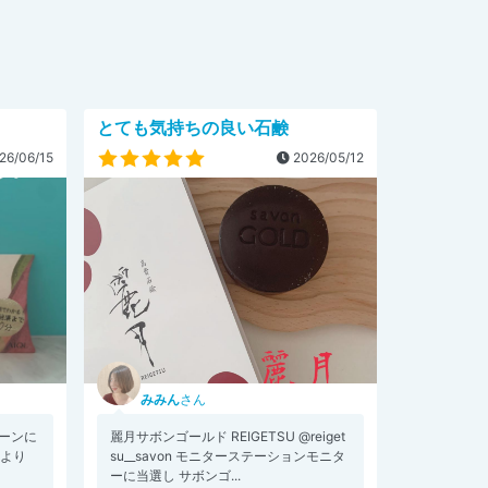
。
とても気持ちの良い石鹸
26/06/15
2026/05/12
みみん
さん
ーンに
麗月サボンゴールド REIGETSU @reiget
 様より
su__savon モニターステーションモニタ
ーに当選し サボンゴ...