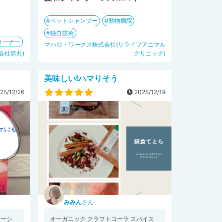
ペットシャンプー
動物病院
独自技術
リーナー
マハロ・ワークス株式会社(リライフアニマル
式会社筒丸)
クリニック)
美味しい!ハマりそう
25/12/26
2025/12/19
みみん
さん
シーシ
オーガニック クラフトコーラ スパイス