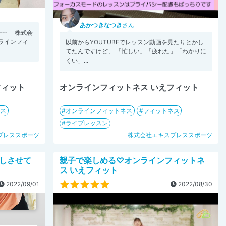
あかつきなつき
さん
┈┈ 株式会
ラインフィ
以前からYOUTUBEでレッスン動画を見たりとかし
てたんですけど、 「忙しい」「疲れた」「わかりに
くい」...
フィット
オンラインフィットネス いえフィット
ネス
オンラインフィットネス
フィットネス
ライブレッスン
プレススポーツ
株式会社エキスプレススポーツ
しさせて
親子で楽しめる♡オンラインフィットネ
ス いえフィット
2022/09/01
2022/08/30