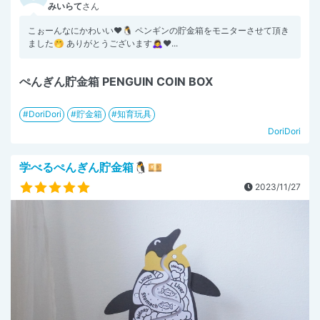
みいらて
さん
こぉーんなにかわいい❤️🐧 ペンギンの貯金箱をモニターさせて頂き
ました🤭 ありがとうございます🙇‍♀️❤️‍...
ぺんぎん貯金箱 PENGUIN COIN BOX
DoriDori
貯金箱
知育玩具
DoriDori
学べるぺんぎん貯金箱🐧💴
2023/11/27