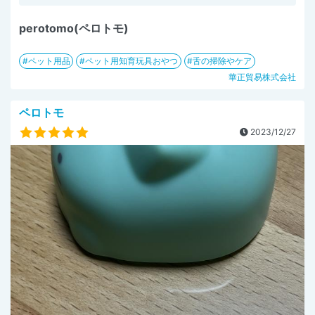
perotomo(ペロトモ)
ペット用品
ペット用知育玩具おやつ
舌の掃除やケア
華正貿易株式会社
ペロトモ
2023/12/27