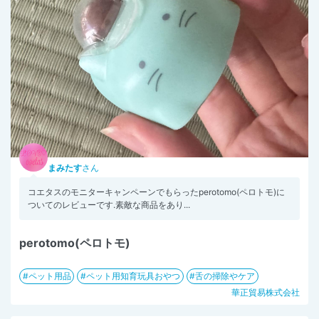
まみたす
さん
コエタスのモニターキャンペーンでもらったperotomo(ペロトモ)に
ついてのレビューです.素敵な商品をあり...
perotomo(ペロトモ)
ペット用品
ペット用知育玩具おやつ
舌の掃除やケア
華正貿易株式会社