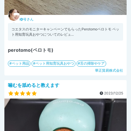
ゆり
さん
コエタスのモニターキャンペーンでもらったPerotomoペロトモ ペッ
ト用知育玩具おやつについてのレビュ...
perotomo(ペロトモ)
ペット用品
ペット用知育玩具おやつ
舌の掃除やケア
華正貿易株式会社
噛むを舐めると教えます
2023/12/25