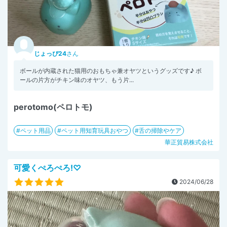
じょっぴ24
さん
ボールが内蔵された猫用のおもちゃ兼オヤツというグッズです♪ ボ
ールの片方がチキン味のオヤツ、もう片...
perotomo(ペロトモ)
ペット用品
ペット用知育玩具おやつ
舌の掃除やケア
華正貿易株式会社
可愛くぺろぺろ!♡
2024/06/28