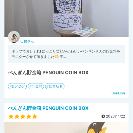
しお
さん
ポップでおしゃれ! にっこり笑顔がかわいいペンギンさんの貯金箱を
モニターさせて頂きました🫶 平...
ぺんぎん貯金箱 PENGUIN COIN BOX
DoriDori
貯金箱
知育玩具
DoriDori
ぺんぎん貯金箱 PENGUIN COIN BOX
2023/11/22