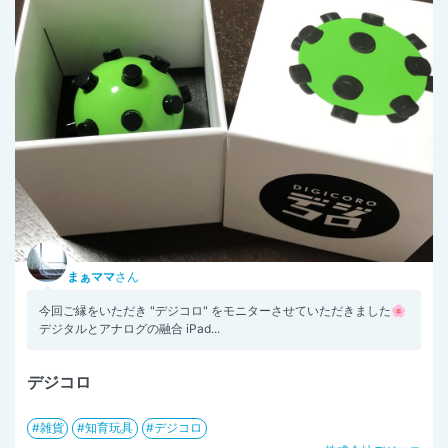
まぁママ
さん
今回ご縁をいただき "デジコロ" をモニターさせていただきました🌸
デジタルとアナログの融合 iPad...
デジコロ
雑貨
知育玩具
デジコロ