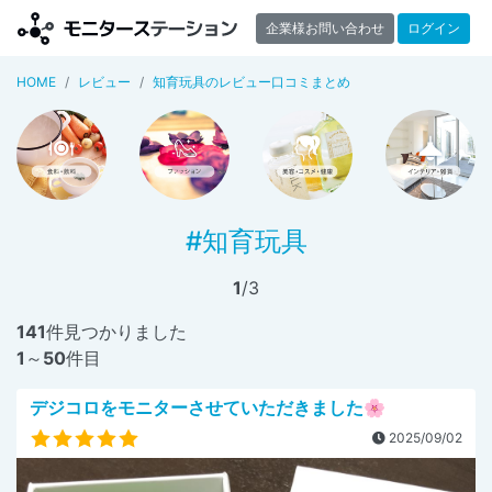
企業様お問い合わせ
ログイン
HOME
レビュー
知育玩具のレビュー口コミまとめ
#知育玩具
1
/3
141
件見つかりました
1
～
50
件目
デジコロをモニターさせていただきました🌸
2025/09/02