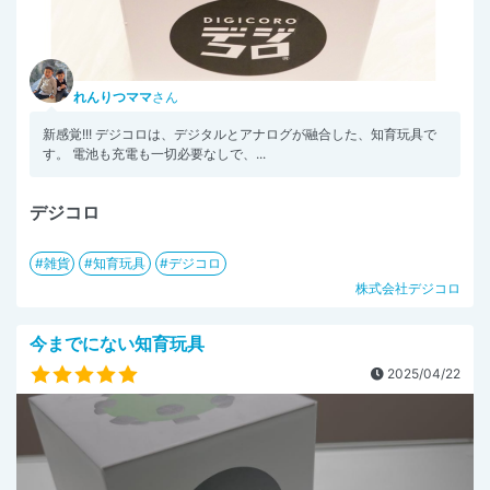
れんりつママ
さん
新感覚!!! デジコロは、デジタルとアナログが融合した、知育玩具で
す。 電池も充電も一切必要なしで、...
デジコロ
雑貨
知育玩具
デジコロ
株式会社デジコロ
今までにない知育玩具
2025/04/22