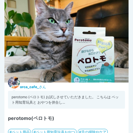
orca_cafe_
さん
perotomo (ペロトモ) お試しさせていただきました。 こちらは ペッ
ト用知育玩具と おやつを併合し...
perotomo(ペロトモ)
ペット用品
ペット用知育玩具おやつ
舌の掃除やケア