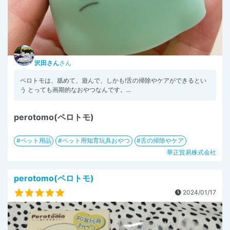
沢田さん
さん
ペロトモは、舐めて、遊んで、しかも!舌の掃除やケアができるとい
う とっても画期的なおやつなんです。...
perotomo(ペロトモ)
ペット用品
ペット用知育玩具おやつ
舌の掃除やケア
華正貿易株式会社
perotomo(ペロトモ)
2024/01/17