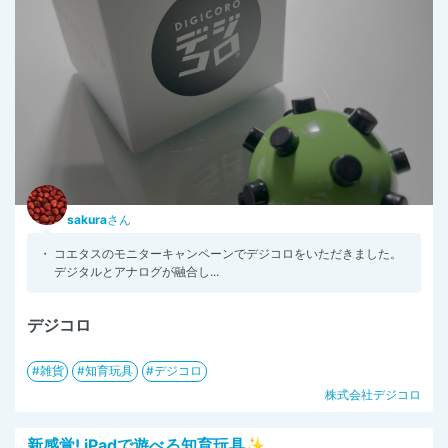
sakura
さん
・ コエタスのモニターキャンペーンでデジコロをいただきました。
デジタルとアナログが融合し...
デジコロ
雑貨
知育玩具
デジコロ
株式会社デジコロ
新感覚! iPadで遊べる知育玩具✨