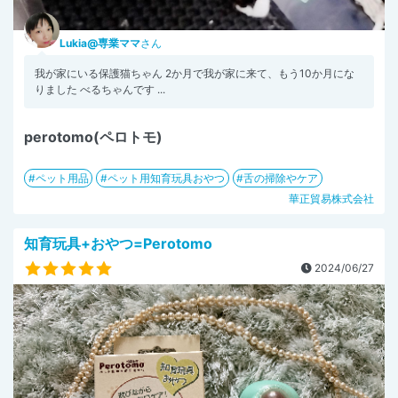
Lukia@専業ママ
さん
我が家にいる保護猫ちゃん 2か月で我が家に来て、もう10か月にな
りました べるちゃんです ...
perotomo(ペロトモ)
ペット用品
ペット用知育玩具おやつ
舌の掃除やケア
華正貿易株式会社
知育玩具+おやつ=Perotomo
2024/06/27