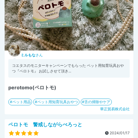
ミルもな
さん
コエタスのモニターキャンペーンでもらった ペット用知育玩具おや
つ『ペロトモ』 お試しさせて頂き...
perotomo(ペロトモ)
ペット用品
ペット用知育玩具おやつ
舌の掃除やケア
華正貿易株式会社
ペロトモ 警戒しながらぺろっと
2024/01/17