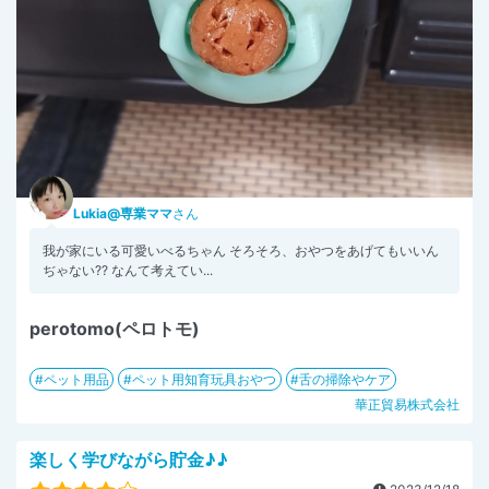
Lukia@専業ママ
さん
我が家にいる可愛いべるちゃん そろそろ、おやつをあげてもいいん
ぢゃない?? なんて考えてい...
perotomo(ペロトモ)
ペット用品
ペット用知育玩具おやつ
舌の掃除やケア
華正貿易株式会社
楽しく学びながら貯金♪♪