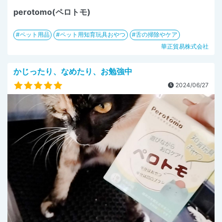
perotomo(ペロトモ)
ペット用品
ペット用知育玩具おやつ
舌の掃除やケア
華正貿易株式会社
かじったり、なめたり、お勉強中
2024/06/27