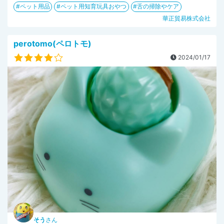
ペット用品
ペット用知育玩具おやつ
舌の掃除やケア
華正貿易株式会社
perotomo(ペロトモ)
2024/01/17
そう
さん