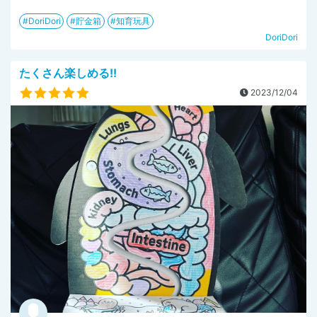
DoriDori
貯金箱
知育玩具
DoriDori
たくさん楽しめる!!
2023/12/04