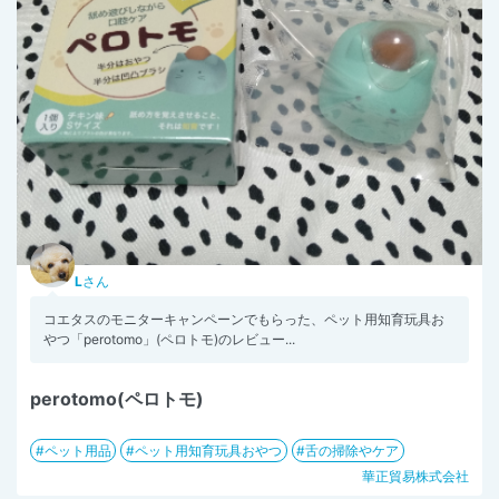
L
さん
コエタスのモニターキャンペーンでもらった、ペット用知育玩具お
やつ「perotomo」(ペロトモ)のレビュー...
perotomo(ペロトモ)
ペット用品
ペット用知育玩具おやつ
舌の掃除やケア
華正貿易株式会社