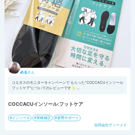
める
さん
コエタスのモニターキャンペーンで もらった"COCCACUインソール
フットケア"についてのレビューです✨ ...
COCCACUインソール:フットケア
インソール
骨格補正
姿勢サポート
合同会社ディーメド