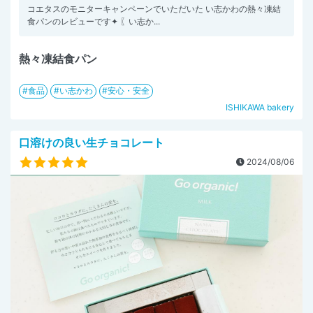
コエタスのモニターキャンペーンでいただいた い志かわの熱々凍結
食パンのレビューです✦ 〖い志か...
熱々凍結食パン
食品
い志かわ
安心・安全
ISHIKAWA bakery
口溶けの良い生チョコレート
2024/08/06