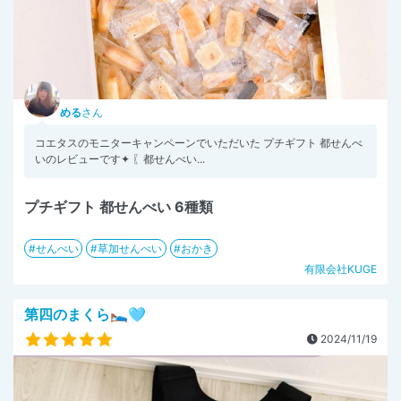
める
さん
コエタスのモニターキャンペーンでいただいた プチギフト 都せんべ
いのレビューです✦ 〖都せんべい...
プチギフト 都せんべい 6種類
せんべい
草加せんべい
おかき
有限会社KUGE
第四のまくら🛌🩵
2024/11/19