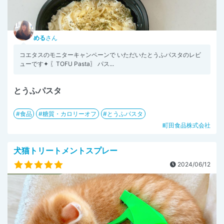
める
さん
コエタスのモニターキャンペーンで いただいたとうふパスタのレビ
ューです✦ 〖TOFU Pasta〗 パス...
とうふパスタ
食品
糖質・カロリーオフ
とうふパスタ
町田食品株式会社
犬猫トリートメントスプレー
2024/06/12