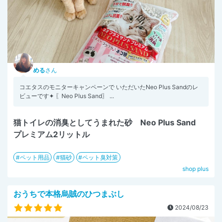
める
さん
コエタスのモニターキャンペーンで いただいたNeo Plus Sandのレ
ビューです✦ 〖Neo Plus Sand〗 ...
猫トイレの消臭としてうまれた砂 Neo Plus Sand
プレミアム2リットル
ペット用品
猫砂
ペット臭対策
shop plus
おうちで本格烏賊のひつまぶし
2024/08/23