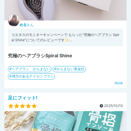
める
さん
コエタスのモニターキャンペーンで もらった"究極のヘアブラシ Spir
al Shine"についてのレビューです✨...
究極のヘアブラシSpiral Shine
ヘアブラシ からまない
からまない黄金比
弾力のあるナイロンブラシ
Nosk
足にフィット!
2025/10/10