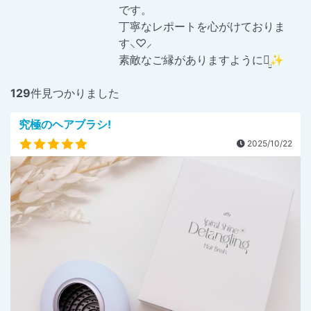
です。
丁寧なレポートを心がけておりま
す⸜♡⸝
素敵なご縁がありますようにꪔ̤̮✨
129
件見つかりました
究極のヘアブラシ!
2025/10/22