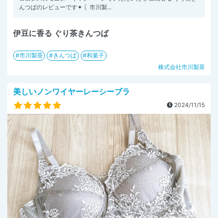
んつばのレビューです✦ 〖市川製...
伊豆に香る ぐり茶きんつば
市川製茶
きんつば
和菓子
株式会社市川製茶
美しいノンワイヤーレーシーブラ
2024/11/15