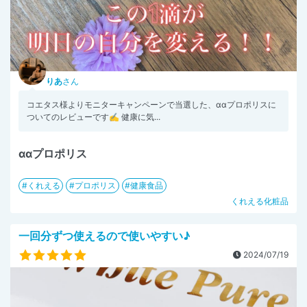
りあ
さん
コエタス様よりモニターキャンペーンで当選した、α‬α‬プロポリスに
ついてのレビューです✍️ 健康に気...
ααプロポリス
くれえる
プロポリス
健康食品
くれえる化粧品
一回分ずつ使えるので使いやすい♪
2024/07/19