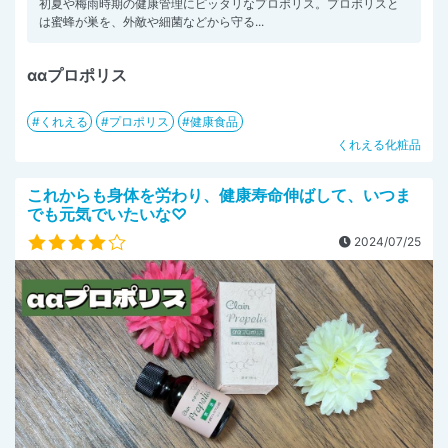
初夏や梅雨時期の健康管理にピッタリなプロポリス。プロポリスと
は蜜蜂が巣を、外敵や細菌などから守る...
ααプロポリス
くれえる
プロポリス
健康食品
くれえる化粧品
これからも身体を労わり、健康寿命伸ばして、いつま
でも元気でいたいな♡
2024/07/25