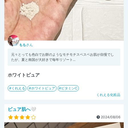
もも
さん
元々とっても色白でお餅のようなモチモチスベスベお肌が自慢でし
たが、夏と南国が大好きで毎年リゾート...
ホワイトピュア
くれえる
ホワイトピュア
ビタミンC
くれえる化粧品
ピュア肌へ‎🤍
2024/08/06