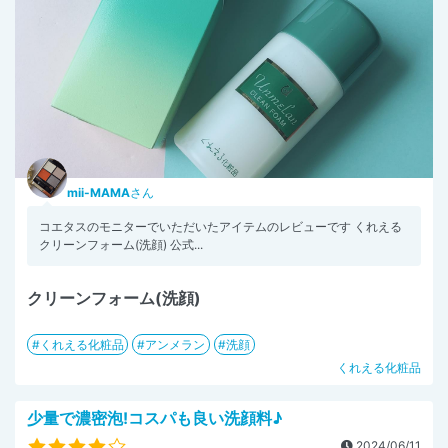
mii-MAMA
さん
コエタスのモニターでいただいたアイテムのレビューです くれえる
クリーンフォーム(洗顔) 公式...
クリーンフォーム(洗顔)
くれえる化粧品
アンメラン
洗顔
くれえる化粧品
少量で濃密泡!コスパも良い洗顔料♪
2024/06/11