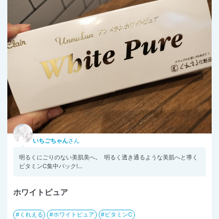
いちごちゃん
さん
明るくにごりのない⁡美肌美へ。⁡ ⁡⁡ ⁡明るく透き通るような美肌へと導く⁡ ⁡
ビタミンC集中パック⁡!⁡...
ホワイトピュア
くれえる
ホワイトピュア
ビタミンC