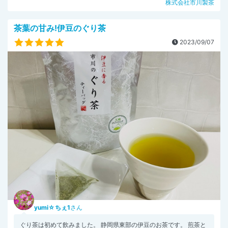
株式会社市川製茶
茶葉の甘み!伊豆のぐり茶
2023/09/07
yumi☆ちぇ1
さん
ぐり茶は初めて飲みました。 静岡県東部の伊豆のお茶です。 煎茶と