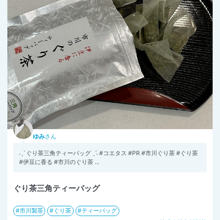
ゆみ
さん
˗ˏˋ ぐり茶三角ティーバッグ ˎˊ˗ #コエタス #PR #市川ぐり茶 #ぐり茶
#伊豆に香る #市川のぐり茶 ...
ぐり茶三角ティーバッグ
市川製茶
ぐり茶
ティーバッグ