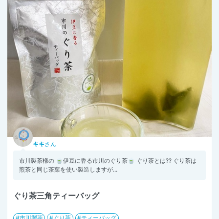
キキ
さん
市川製茶様の 🍵伊豆に香る市川のぐり茶🍵 ぐり茶とは?? ぐり茶は
煎茶と同じ茶葉を使い製造しますが...
ぐり茶三角ティーバッグ
市川製茶
ぐり茶
ティーバッグ