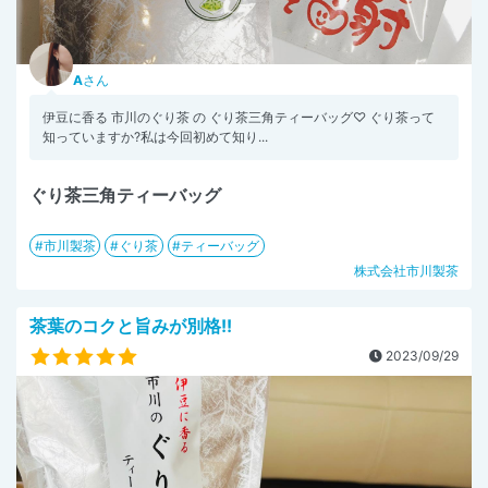
A
さん
伊豆に香る 市川のぐり茶 の ぐり茶三角ティーバッグ♡ ぐり茶って
知っていますか?私は今回初めて知り...
ぐり茶三角ティーバッグ
市川製茶
ぐり茶
ティーバッグ
株式会社市川製茶
茶葉のコクと旨みが別格!!
2023/09/29