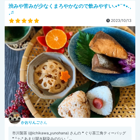
渋みや苦みが少なくまろやかなので飲みやすい.•*¨*•.¸
¸♬
2023/10/13
かおりんご
さん
市川製茶 (@ichikawa_yunohana) さんの ❝ ぐり茶三角ティーバッグ
❞ ꙳✧˖° あまり聞き馴染みのない「...