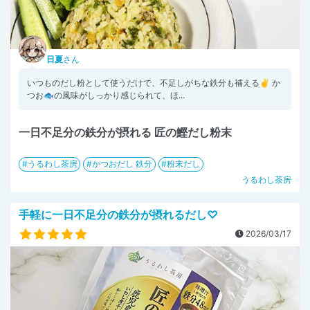
日夏
さん
いつものだし粉として使うだけで、不足しがちな鉄分も補える✌️ か
つお🐟の風味がしっかり感じられて、ほ...
一日不足分の鉄分が摂れる 匠の鰹だし粉末
うるわし茶房
かつおだし 鉄分
粉末だし
うるわし茶房
手軽に一日不足分の鉄分が摂れるだし♡
2026/03/17