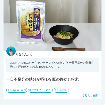
ちなさん
さん
コエタスのモニターキャンペーンでいただいた 一日不足分の鉄分が
摂れる 匠の鰹だし粉末 100g について...
一日不足分の鉄分が摂れる 匠の鰹だし粉末
うるわし茶房
かつおだし 鉄分
粉末だし
うるわし茶房