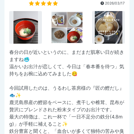
2026/03/17
春分の日が近いというのに、まだまだ肌寒い日が続き
ますね🥶
温かいお出汁が恋しくて、今日は「春本番を待つ」気
持ちをお椀に込めてみました😋
今回試用したのは、うるわし茶房様の『匠の鰹だし』
🐟✨
鹿児島県産の鰹節をベースに、煮干しや椎茸、昆布が
贅沢にブレンドされた粉末タイプのお出汁です。
最大の特徴は、これ一杯で「一日不足分の鉄分(4.8m
g)」が手軽に補えること✨
鉄分豊富と聞くと、「血合いが多くて独特の苦みや臭