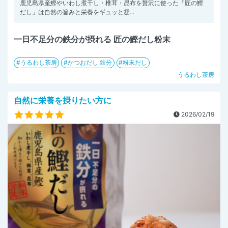
鹿児島県産鰹やいわし煮干し・椎茸・昆布を贅沢に使った「匠の鰹
だし」は自然の旨みと栄養をギュッと凝...
一日不足分の鉄分が摂れる 匠の鰹だし粉末
うるわし茶房
かつおだし 鉄分
粉末だし
うるわし茶房
自然に栄養を摂りたい方に
2026/02/19