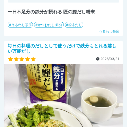
一日不足分の鉄分が摂れる 匠の鰹だし粉末
うるわし茶房
かつおだし 鉄分
粉末だし
うるわし茶房
毎日の料理のだしとして使うだけで鉄分もとれる嬉し
い万能だし
2026/03/31