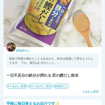
ぴわび
さん
貧血で何度か倒れたこともあるから、鉄分は意識して摂るようにし
てます。 でも、毎日はむずかしいし、...
一日不足分の鉄分が摂れる 匠の鰹だし粉末
うるわし茶房
かつおだし 鉄分
粉末だし
うるわし茶房
手軽に毎日使えるお出汁です✨