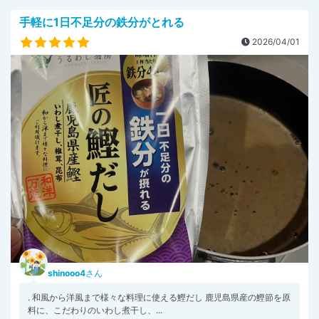
手軽に1日不足分の鉄分がとれる
2026/04/01
shinooo4
さん
. 和風から洋風まで様々な料理に使える鰹だし 鹿児島県産の鰹節を原
料に、こだわりのいわし煮干し、...