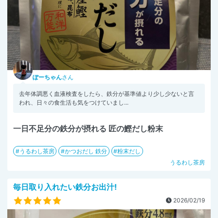
ぽーちゃん
さん
去年体調悪く血液検査をしたら、鉄分が基準値より少し少ないと言
われ、日々の食生活も気をつけていまし...
一日不足分の鉄分が摂れる 匠の鰹だし粉末
うるわし茶房
かつおだし 鉄分
粉末だし
うるわし茶房
毎日取り入れたい鉄分お出汁!
2026/02/19