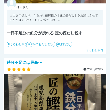
はる
さん
コエタス様より、うるわし茶房様の【匠の鰹だし】をお試しさせて
いただきました! こちらの鰹だしは、...
一日不足分の鉄分が摂れる 匠の鰹だし粉末
うるわし茶房
かつおだし 鉄分
粉末だし
うるわし茶房
鉄分不足には最高〜
2026/02/27