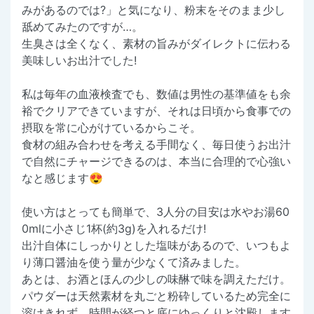
みがあるのでは?」と気になり、粉末をそのまま少し
舐めてみたのですが…。
生臭さは全くなく、素材の旨みがダイレクトに伝わる
美味しいお出汁でした!
私は毎年の血液検査でも、数値は男性の基準値をも余
裕でクリアできていますが、それは日頃から食事での
摂取を常に心がけているからこそ。
食材の組み合わせを考える手間なく、毎日使うお出汁
で自然にチャージできるのは、本当に合理的で心強い
なと感じます😍
使い方はとっても簡単で、3人分の目安は水やお湯60
0mlに小さじ1杯(約3g)を入れるだけ!
出汁自体にしっかりとした塩味があるので、いつもよ
り薄口醤油を使う量が少なくて済みました。
あとは、お酒とほんの少しの味醂で味を調えただけ。
パウダーは天然素材を丸ごと粉砕しているため完全に
溶けきれず、時間が経つと底にゆっくりと沈殿します