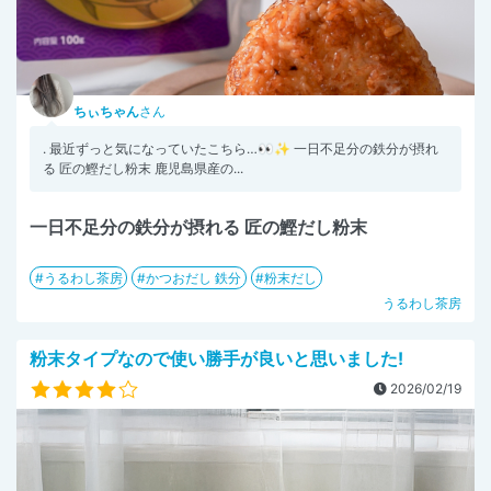
ちぃちゃん
さん
. 最近ずっと気になっていたこちら…👀✨ 一日不足分の鉄分が摂れ
る 匠の鰹だし粉末 鹿児島県産の...
一日不足分の鉄分が摂れる 匠の鰹だし粉末
うるわし茶房
かつおだし 鉄分
粉末だし
うるわし茶房
粉末タイプなので使い勝手が良いと思いました!
2026/02/19