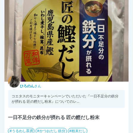
ひろのん
さん
コエタスのモニターキャンペーンでいただいた『一日不足分の鉄分
が摂れる 匠の鰹だし粉末』についてのレ...
一日不足分の鉄分が摂れる 匠の鰹だし粉末
うるわし茶房
かつおだし 鉄分
粉末だし