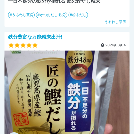
一日不足分の鉄分が摂れる 匠の鰹だし粉末
うるわし茶房
かつおだし 鉄分
粉末だし
うるわし茶房
鉄分豊富な万能粉末出汁!
2026/03/04