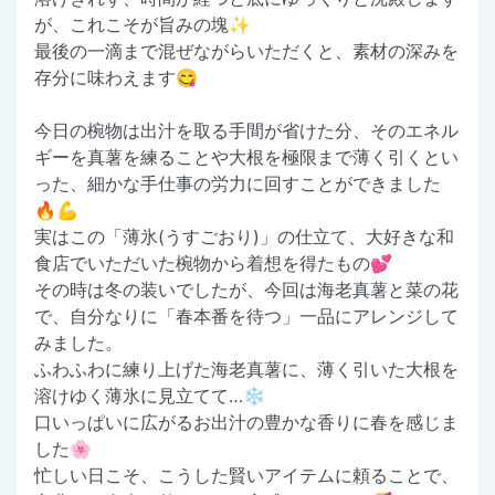
が、これこそが旨みの塊✨
最後の一滴まで混ぜながらいただくと、素材の深みを
存分に味わえます😋
今日の椀物は出汁を取る手間が省けた分、そのエネル
ギーを真薯を練ることや大根を極限まで薄く引くとい
った、細かな手仕事の労力に回すことができました
🔥💪
実はこの「薄氷(うすごおり)」の仕立て、大好きな和
食店でいただいた椀物から着想を得たもの💕
その時は冬の装いでしたが、今回は海老真薯と菜の花
で、自分なりに「春本番を待つ」一品にアレンジして
みました。
ふわふわに練り上げた海老真薯に、薄く引いた大根を
溶けゆく薄氷に見立てて…❄️
口いっぱいに広がるお出汁の豊かな香りに春を感じま
した🌸
忙しい日こそ、こうした賢いアイテムに頼ることで、