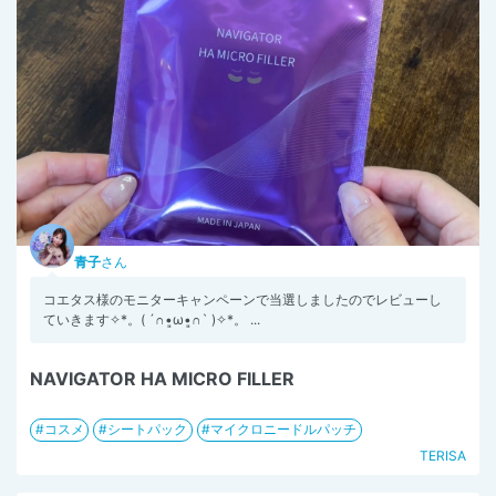
青子
さん
コエタス様のモニターキャンペーンで当選しましたのでレビューし
ていきます✧︎*。( ´∩︎•͈ω•͈∩︎` )✧︎*。 ...
NAVIGATOR HA MICRO FILLER
コスメ
シートパック
マイクロニードルパッチ
TERISA