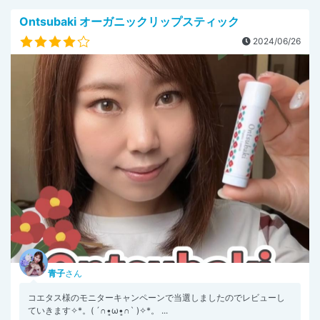
Ontsubaki オーガニックリップスティック
2024/06/26
青子
さん
コエタス様のモニターキャンペーンで当選しましたのでレビューし
ていきます✧︎*。( ´∩︎•͈ω•͈∩︎` )✧︎*。 ...