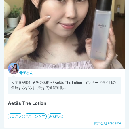
青子
さん
＼栄養が降りそそぐ化粧水/ Aetās The Lotion インナードライ肌の
角層すみずみまで潤す高速浸透化...
Aetās The Lotion
コスメ
スキンケア
化粧水
株式会社aretisme