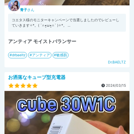
青子
さん
コエタス様のモニターキャンペーンで当選しましたのでレビューし
ていきます✧︎*。( ´∩︎•͈ω•͈∩︎` )✧︎*。 ...
アンティア モイストバランサー
drbaeltz
アンティア
敏感肌
Dr.BAELTZ
お洒落なキューブ型充電器
2024/03/15