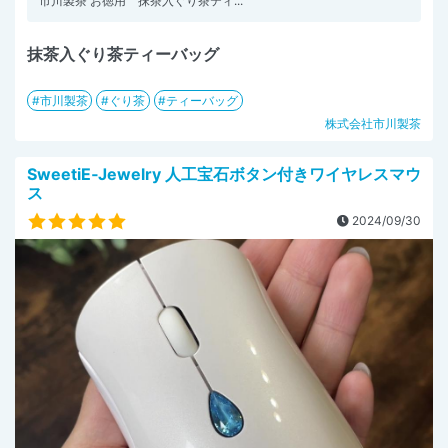
市川製茶 お徳用 抹茶入ぐり茶ティ...
抹茶入ぐり茶ティーバッグ
市川製茶
ぐり茶
ティーバッグ
株式会社市川製茶
SweetiE‐Jewelry 人工宝石ボタン付きワイヤレスマウ
ス
2024/09/30