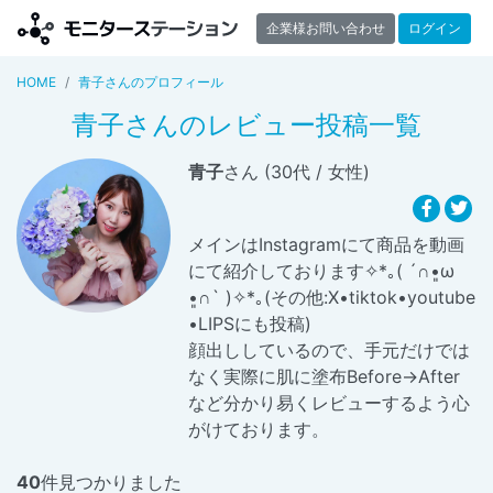
企業様お問い合わせ
ログイン
HOME
青子さんのプロフィール
青子さんのレビュー投稿一覧
青子
さん (30代 / 女性)
メインはInstagramにて商品を動画
にて紹介しております✧︎*｡( ´∩︎•͈ω
•͈∩︎` )✧︎*｡(その他:X•tiktok•youtube
•LIPSにも投稿)
顔出ししているので、手元だけでは
なく実際に肌に塗布Before→After
など分かり易くレビューするよう心
がけております。
40
件見つかりました