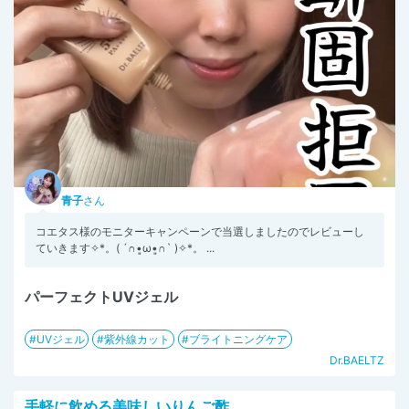
青子
さん
コエタス様のモニターキャンペーンで当選しましたのでレビューし
ていきます✧︎*。( ´∩︎•͈ω•͈∩︎` )✧︎*。 ...
パーフェクトUVジェル
UVジェル
紫外線カット
ブライトニングケア
Dr.BAELTZ
手軽に飲める美味しいりんご酢