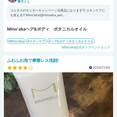
青子
さん
コエタスのモニターキャンペーン当選品になります♡ スキンケアに
も使える⁉︎ Minoʻaka(@minoaka_seri...
Minoʻakaヘア&ボディ ボタニカルオイル
Minoʻaka
スキンケア
ヘア&ボディボタニカルオイル
Minoʻaka公式オンラインショップ
ふわふわ泡で摩擦レス洗顔!
2024/11/06