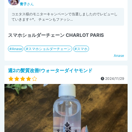
青子
さん
コエタス様のモニターキャンペーンで当選しましたのでレビューし
ていきます✧︎*。 チェーンもファッシ...
スマホショルダーチェーン CHARLOT PARIS
Anase
スマホショルダーチェーン
スマホ
Anase
週2の髪質改善!ウォーターダイヤモンド
2024/11/29