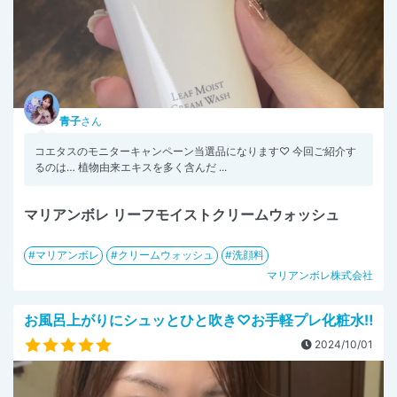
青子
さん
コエタスのモニターキャンペーン当選品になります♡ 今回ご紹介す
るのは… 植物由来エキスを多く含んだ ...
マリアンボレ リーフモイストクリームウォッシュ
マリアンボレ
クリームウォッシュ
洗顔料
マリアンボレ株式会社
お風呂上がりにシュッとひと吹き♡お手軽プレ化粧水‼︎
2024/10/01