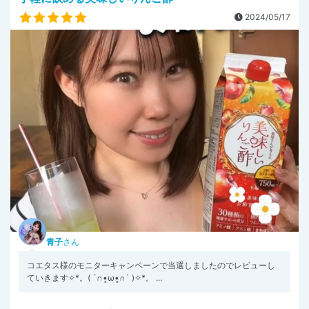
2024/05/17
青子
さん
コエタス様のモニターキャンペーンで当選しましたのでレビューし
ていきます✧︎*。( ´∩︎•͈ω•͈∩︎` )✧︎*。 ...