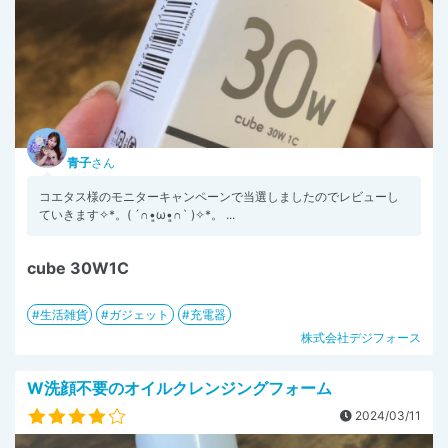
青子
さん
コエタス様のモニターキャンペーンで当選しましたのでレビューし
ていきます✧︎*。( ´∩︎•͈ω•͈∩︎` )✧︎*。 ...
cube 30W1C
生活雑貨
ガジェット
充電器
株式会社デジフォース
W洗顔不要のオイルクレンジングフォーム
2024/03/11