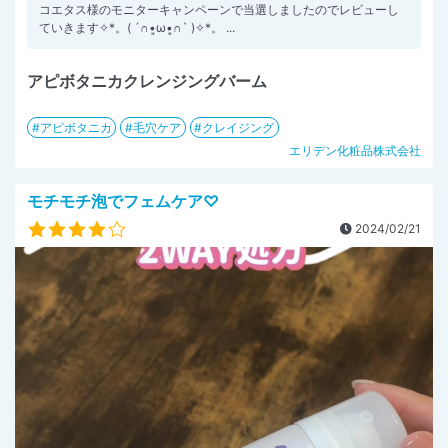
コエタス様のモニターキャンペーンで当選しましたのでレビューし
ていきます✧︎*。( ´∩︎•͈ω•͈∩︎` )✧︎*。 ...
アピボタニカクレンジングバーム
アピボタニカ
毛穴ケア
クレイジング
エリデン化粧品株式会社
モチモチ泡でフェムケア♡
2024/02/21