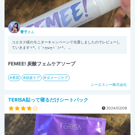
青子
さん
コエタス様のモニターキャンペーンで当選しましたのでレビューし
ていきます✧︎*。( ´∩︎•͈ω•͈∩︎` )✧︎*。 ...
FEMEE! 炭酸フェムケアソープ
美容
頭皮ケア
ダメージケア
シーエスシー株式会社
TERISA貼って寝るだけシートパック
2024/02/08