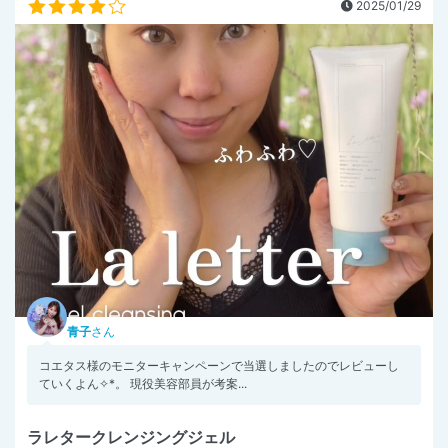
2025/01/29
青子
さん
コエタス様のモニターキャンペーンで当選しましたのでレビューし
ていくよん✧︎*。 現役美容部員が考案...
ラレタークレンジングジェル