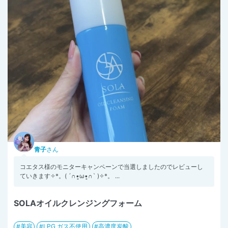
青子
さん
コエタス様のモニターキャンペーンで当選しましたのでレビューし
ていきます✧︎*。( ´∩︎•͈ω•͈∩︎` )✧︎*。 ...
SOLAオイルクレンジングフォーム
美容
LPG ガス不使用
高濃度炭酸