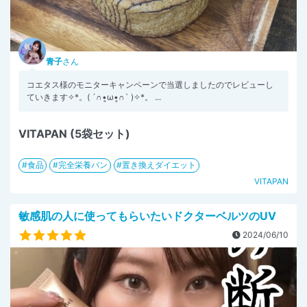
青子
さん
コエタス様のモニターキャンペーンで当選しましたのでレビューし
ていきます✧︎*。( ´∩︎•͈ω•͈∩︎` )✧︎*。 ...
VITAPAN (5袋セット)
食品
完全栄養パン
置き換えダイエット
VITAPAN
敏感肌の人に使ってもらいたいドクターベルツのUV
2024/06/10