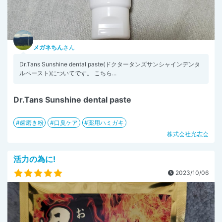
メガネちん
さん
Dr.Tans Sunshine dental paste(ドクタータンズサンシャインデンタ
ルペースト)についてです。 こちら...
Dr.Tans Sunshine dental paste
歯磨き粉
口臭ケア
薬用ハミガキ
株式会社光志会
活力の為に!
2023/10/06