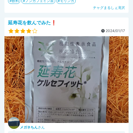
飲料
ノンカフェイン茶
モリンガ
チャグまるしぇ滝沢
延寿花を飲んでみた❗
2024/01/17
メガネちん
さん