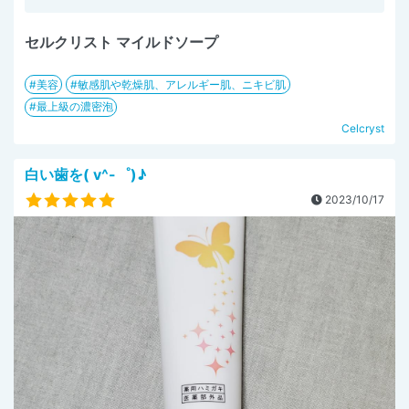
セルクリスト マイルドソープ
美容
敏感肌や乾燥肌、アレルギー肌、ニキビ肌
最上級の濃密泡
Celcryst
白い歯を( v^-゜)♪
2023/10/17