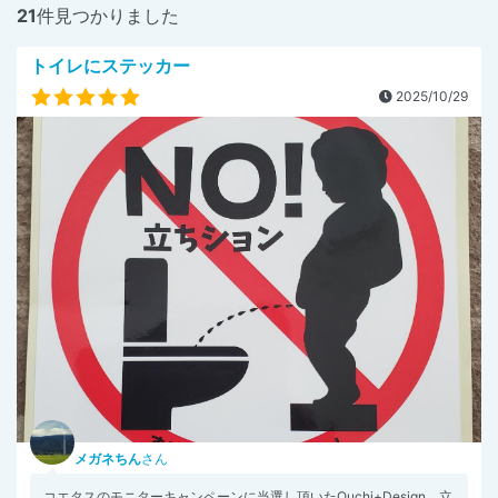
21
件見つかりました
トイレにステッカー
2025/10/29
メガネちん
さん
コエタスのモニターキャンペーンに当選し頂いたOuchi+Design 立