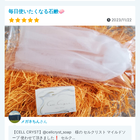
毎日使いたくなる石鹸🧼
2023/11/22
メガネちん
さん
【CELL CRYST】@cellcryst_soap 様の セルクリスト マイルドソ
ープ 使わせて頂きました❗ ⁡ ⁡セルク...