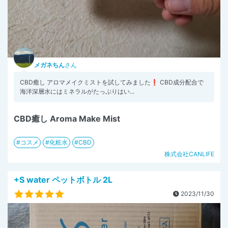
メガネちん
さん
CBD癒し アロマメイクミストを試してみました❗ CBD成分配合で
海洋深層水にはミネラルがたっぷりはい...
CBD癒し Aroma Make Mist
コスメ
化粧水
CBD
株式会社CANLIFE
+S water ペットボトル 2L
2023/11/30