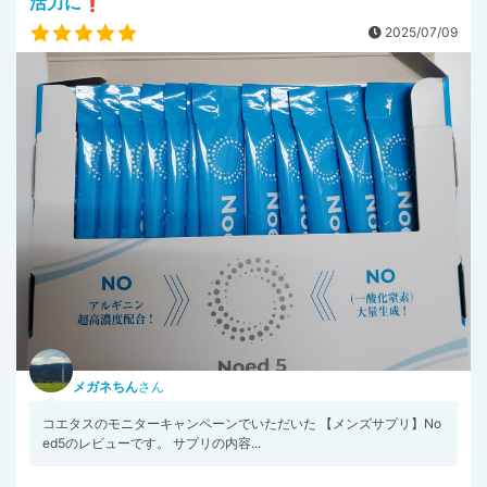
活力に❗
2025/07/09
メガネちん
さん
コエタスのモニターキャンペーンでいただいた 【メンズサプリ】No
ed5のレビューです。 サプリの内容...