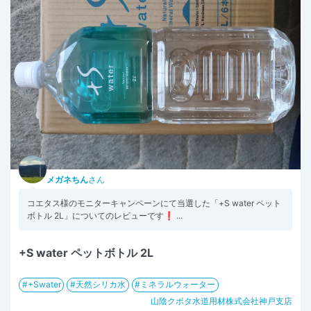
メガネちん
さん
コエタス様のモニターキャンペーンにて当選した「+S water ペット
ボトル 2L」についてのレビューです❗️ ...
+S water ペットボトル 2L
+Swater
天然シリカ水
ミネラルウォーター
山陰クボタ水道用材株式会社神戸支店