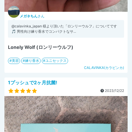
メガネちん
さん
@calavinka_japan 様より頂いた「ロンリーウルフ」についてです
🎵 男性向け練り香水でコンパクトなサ...
Lonely Wolf (ロンリーウルフ)
美容
練り香水
ユニセックス
CALAVINKA(カラビンカ)
1プッシュで2ヶ月抗菌!
2023/12/22