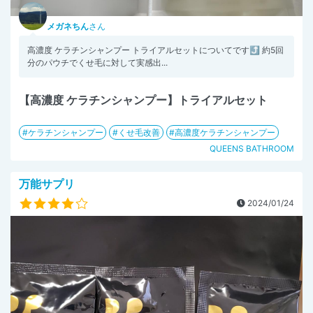
メガネちん
さん
高濃度 ケラチンシャンプー トライアルセットについてです⤴️ 約5回
分のパウチでくせ毛に対して実感出...
【高濃度 ケラチンシャンプー】トライアルセット
ケラチンシャンプー
くせ毛改善
高濃度ケラチンシャンプー
QUEENS BATHROOM
万能サプリ
2024/01/24