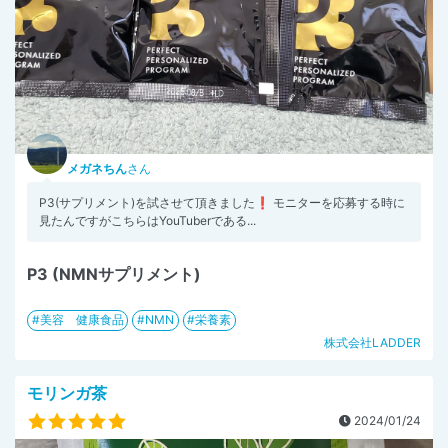
メガネちん
さん
P3(サプリメント)を試させて頂きました❗ モニターを応募する時に
見たんですがこちらはYouTuberである...
P3 (NMNサプリメント)
美容 健康食品
NMN
栄養素
株式会社LADDER
モリンガ茶
2024/01/24