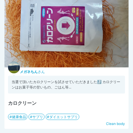
メガネちん
さん
当選で頂いたカロクリーンを試させていただきました⤴️ カロクリー
ンはお菓子等の甘いもの、ごはん等...
カロクリーン
健康食品
サプリ
ダイエットサプリ
Clean body