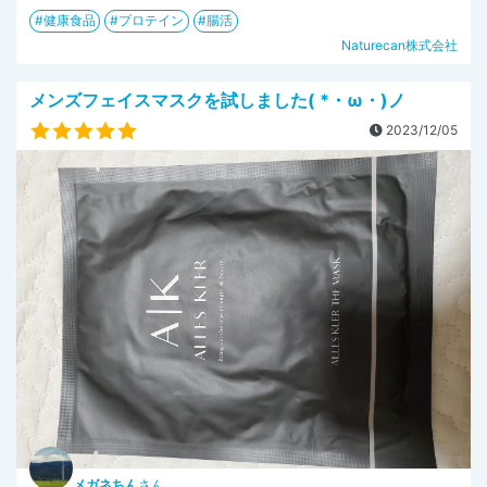
健康食品
プロテイン
腸活
Naturecan株式会社
メンズフェイスマスクを試しました( *・ω・)ノ
2023/12/05
メガネちん
さん