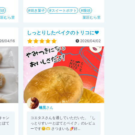
饅頭
焼き菓子
スイートポテト
饅頭
菓匠むら里
菓匠むら里
しっとりしたベイクのトリコに❤️
26/04/16
2026/04/02
楠見
さん
キャン
コエタスさんを通していただいた、「し
とぽて
っとりすいーとぽてとベイク」のレビュ
ーです😊🫶 さつまいも🍠好...