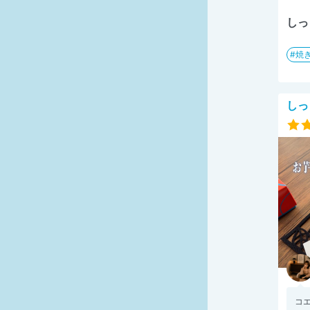
しっ
焼
しっ
コ