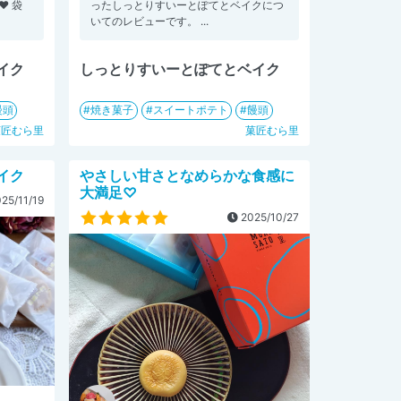
️ 袋
ったしっとりすいーとぽてとベイクにつ
いてのレビューです。 ...
イク
しっとりすいーとぽてとベイク
饅頭
焼き菓子
スイートポテト
饅頭
菓匠むら里
菓匠むら里
イク
やさしい甘さとなめらかな食感に
大満足♡
25/11/19
2025/10/27