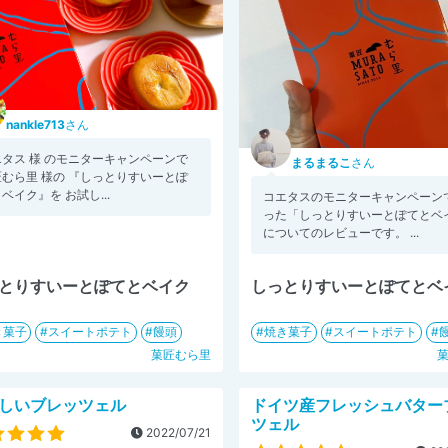
nankle713
さん
エタス 様 のモニターキャンペーンで
まるまるこ
さん
匠むら里 様の 『しっとりすいーとぽ
ベイク』を お試し...
コエタスのモニターキャンペーン
った「しっとりすいーとぽてとベ
についてのレビューです。 ...
とりすいーとぽてとベイク
しっとりすいーとぽてとベ
き菓子
スイートポテト
饅頭
焼き菓子
スイートポテト
菓匠むら里
しいブレッツェル
ドイツ産フレッシュバター
ツェル
2022/07/21