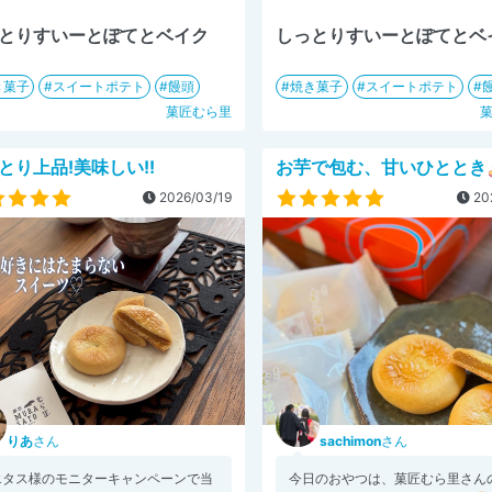
とりすいーとぽてとベイク
しっとりすいーとぽてとベ
き菓子
スイートポテト
饅頭
焼き菓子
スイートポテト
菓匠むら里
とり上品!美味しい!!
お芋で包む、甘いひととき
2026/03/19
20
りあ
さん
sachimon
さん
エタス様のモニターキャンペーンで当
今日のおやつは、菓匠むら里さんの