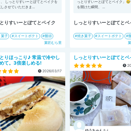
し、 しっとりすいーとぽてとベイクを
っとりすいーとぽてとベイク」🥹❤
しさせていただきま...
を開けた瞬間、 ...
とりすいーとぽてとベイク
しっとりすいーとぽてとベ
き菓子
スイートポテト
饅頭
焼き菓子
スイートポテト
菓匠むら里
とりほっこり♪ 常温で冷やし
しっとりすいーとぽてとベ
めて。3倍楽しめる!
20
2026/03/17
ゆうちゃん
さん