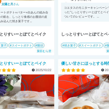
太陽と月
さん
コエタスのモニターキャンペーン
った"しっとりすいーとぽてとベイ
イートポテト×バター×白あんの組み合
ついてのレビューです。 ...
せの餡を、しっとり食感のお饅頭の皮
み込んだ焼き菓子です...
とりすいーとぽてとベイク
しっとりすいーとぽてとベ
き菓子
スイートポテト
饅頭
焼き菓子
スイートポテト
菓匠むら里
とりすいーとぽてとベイク
優しい甘さにほっとする時
2025/10/22
20