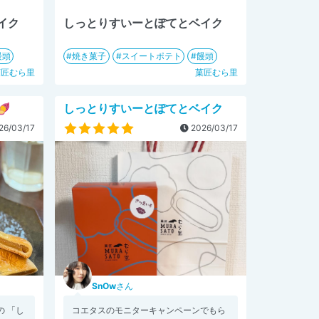
イク
しっとりすいーとぽてとベイク
饅頭
焼き菓子
スイートポテト
饅頭
菓匠むら里
菓匠むら里
🍠
しっとりすいーとぽてとベイク
26/03/17
2026/03/17
SnOw
さん
 「し
コエタスのモニターキャンペーンでもら