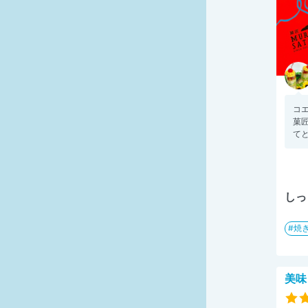
コ
菓
てと
しっ
焼
美味