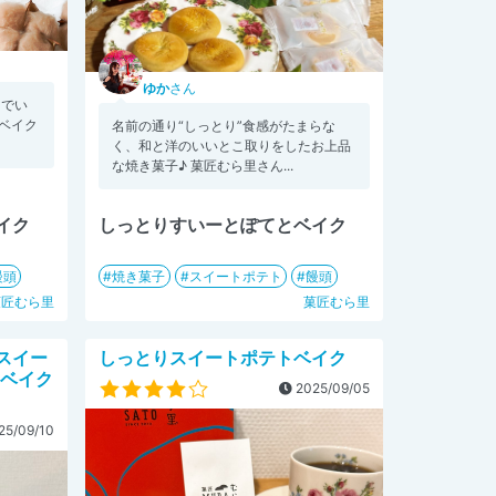
ゆか
さん
ンでい
ベイク
名前の通り“しっとり”食感がたまらな
く、和と洋のいいとこ取りをしたお上品
な焼き菓子♪ 菓匠むら里さん...
イク
しっとりすいーとぽてとベイク
饅頭
焼き菓子
スイートポテト
饅頭
菓匠むら里
菓匠むら里
スイー
しっとりスイートポテトベイク
とベイク
2025/09/05
25/09/10