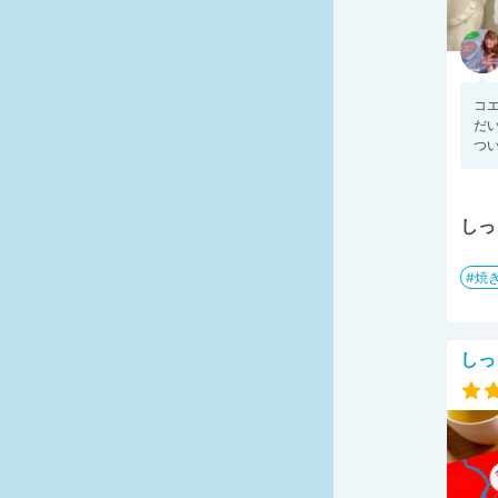
コ
だ
つい
しっ
焼
しっ