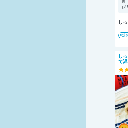
選
お試
しっ
焼
しっ
て温