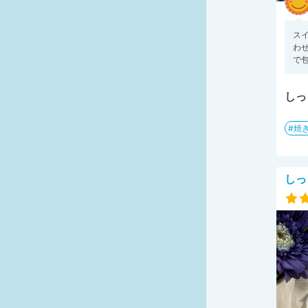
ス
わ
で包
しっ
焼
しっ