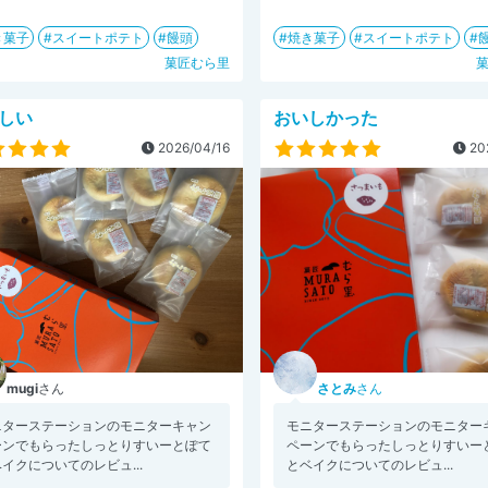
き菓子
スイートポテト
饅頭
焼き菓子
スイートポテト
菓匠むら里
しい
おいしかった
2026/04/16
20
mugi
さん
さとみ
さん
ニターステーションのモニターキャン
モニターステーションのモニター
ーンでもらったしっとりすいーとぽて
ペーンでもらったしっとりすいー
イクについてのレビュ...
とベイクについてのレビュ...