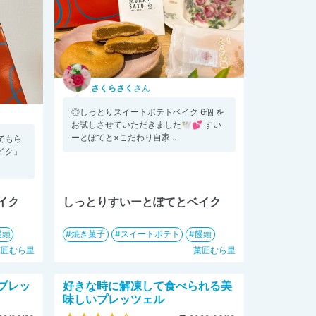
さくらさく
さん
◎しっとりスイートポテトベイク 6個 を
お試しさせていただきました🕊️💕 すい
ーとぽてと×こだわり自家...
でもら
イク」
イク
しっとりすいーとぽてとベイク
饅頭
焼き菓子
スイートポテト
饅頭
菓匠むら里
菓匠むら里
ブレッ
好きな時に解凍して食べられる美
味しいプレッツェル