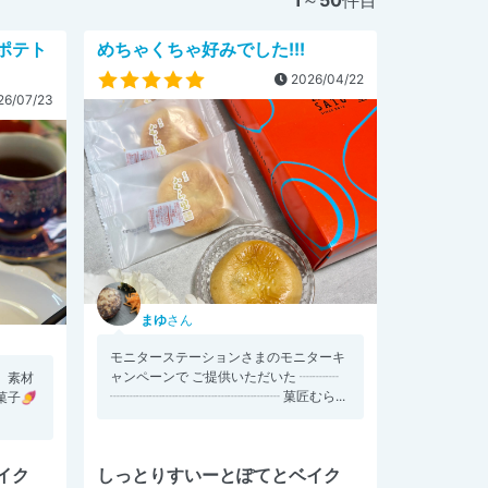
ポテト
めちゃくちゃ好みでした!!!
2026/04/22
6/07/23
まゆ
さん
モニターステーションさまのモニターキ
ャンペーンで ご提供いただいた ┈┈┈
、素材
┈┈┈┈┈┈┈┈┈┈┈┈┈ 菓匠むら...
子🍠
イク
しっとりすいーとぽてとベイク