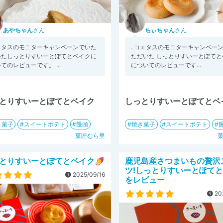
あやちゃん
さん
ちぃちゃん
さん
エタスのモニターキャンペーンでいた
. コエタスのモニターキャンペー
いたしっとりすいーとぽてとベイクに
ただいた しっとりすいーとぽてと
てのレビューです。 ...
についてのレビューです...
とりすいーとぽてとベイク
しっとりすいーとぽてとベ
き菓子
スイートポテト
饅頭
焼き菓子
スイートポテト
菓匠むら里
とりすいーとぽてとベイク🍠
鹿児島産さつまいもの贅沢
ツ!しっとりすいーとぽて
2025/09/16
をレビュー
20