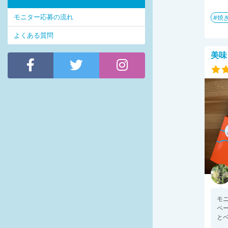
モニター応募の流れ
焼
よくある質問
美味
モ
ペ
とベ