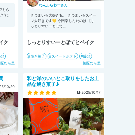
わんふらわー
さん
でもら
ク”に
さつまいも大好き私、 さつまいもスイー
ツ大好きです💛 今回楽しんだのは 【し
っとりすいーとぽて...
イク
しっとりすいーとぽてとベイク
饅頭
焼き菓子
スイートポテト
饅頭
菓匠むら里
菓匠むら里
間
和と洋のいいとこ取りをしたお上
品な焼き菓子♪
25/10/20
2025/10/17