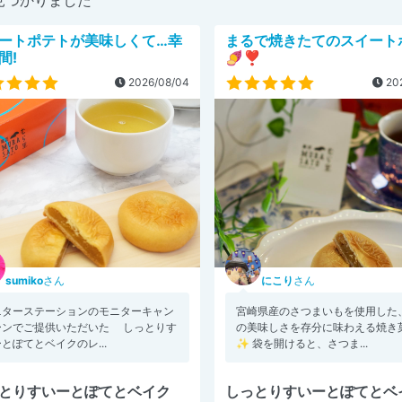
ートポテトが美味しくて…幸
まるで焼きたてのスイート
間!
🍠❣️
2026/08/04
202
sumiko
さん
にこり
さん
ニターステーションのモニターキャン
宮崎県産のさつまいもを使用した
ーンでご提供いただいた しっとりす
の美味しさを存分に味わえる焼き菓
とぽてとベイクのレ...
✨ 袋を開けると、さつま...
とりすいーとぽてとベイク
しっとりすいーとぽてとベ