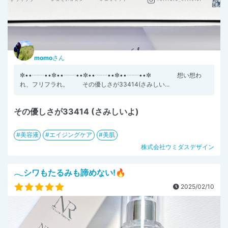
momo
さん
✼••┈┈••✼••┈┈••✼••┈┈••✼••┈┈••✼ 想い想わ
れ、フリフラれ。 その優しさが33414(さみしい...
その優しさが33414 (さみしいよ)
美容液
エイジングケア
美肌
株式会社ウミダスデザイン
𓂃シワもたるみも諦めない!🔥
2025/02/10