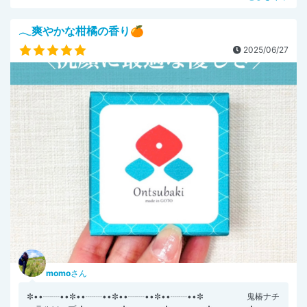
𓂃爽やかな柑橘の香り🍊
2025/06/27
momo
さん
✼••┈┈••✼••┈┈••✼••┈┈••✼••┈┈••✼ 鬼椿ナチ