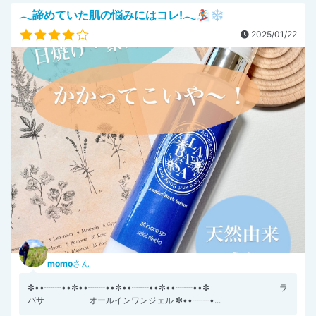
𓂃諦めていた肌の悩みにはコレ!𓂃🏂❄︎
2025/01/22
momo
さん
✼••┈┈••✼••┈┈••✼••┈┈••✼••┈┈••✼ ラ
バサ オールインワンジェル ✼••┈┈•...