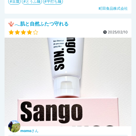
豆腐
とうふ麺
平打ち麺
町田食品株式会社
🪸𓂃肌と自然ふたつ守れる
2025/02/10
momo
さん