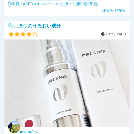
美容
CBDスキンローション
ヒト脂肪間質細胞
株式会社EROL
🫧𓂃5つのうるおい成分
2025/09/03
momo
さん