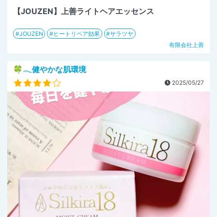
【JOUZEN】上善ライトヘアエッセンス
JOUZEN
ヒートリペア効果
サラツヤ
有限会社上善
🍀𓂃健やかな肌環境
2025/05/27