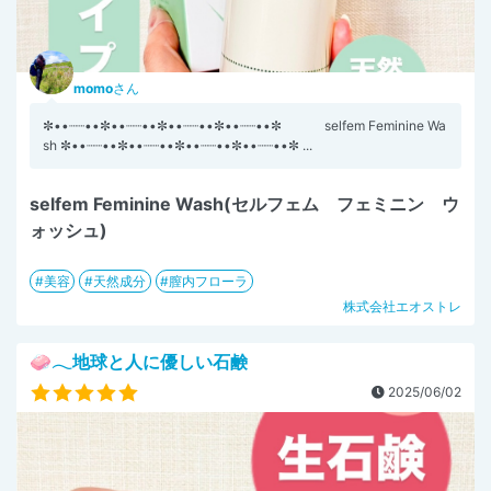
momo
さん
✼••┈┈••✼••┈┈••✼••┈┈••✼••┈┈••✼ selfem Feminine Wa
sh ✼••┈┈••✼••┈┈••✼••┈┈••✼••┈┈••✼ ...
selfem Feminine Wash(セルフェム フェミニン ウ
ォッシュ)
美容
天然成分
膣内フローラ
株式会社エオストレ
🧼𓂃地球と人に優しい石鹸
2025/06/02