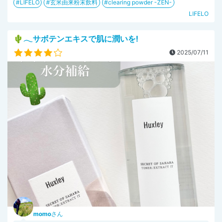
LIFELO
玄米由来粉末飲料
clearing powder -ZEN-
LIFELO
🌵𓂃サボテンエキスで肌に潤いを!
2025/07/11
momo
さん