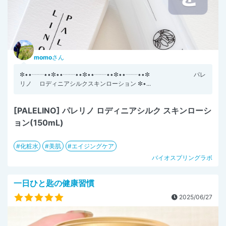
momo
さん
✼••┈┈••✼••┈┈••✼••┈┈••✼••┈┈••✼ パレ
リノ ロディニアシルクスキンローション ✼•...
[PALELINO] パレリノ ロディニアシルク スキンローシ
ョン(150mL)
化粧水
美肌
エイジングケア
バイオスプリングラボ
一日ひと匙の健康習慣
2025/06/27