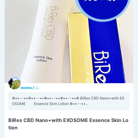
momo
さん
✼••┈┈••✼••┈┈••✼••┈┈••✼••┈┈••✼ BiRes CBD Nano+with EX
OSOME Essence Skin Lotion ✼••┈┈••...
BiRes CBD Nano+with EXOSOME Essence Skin Lo
tion