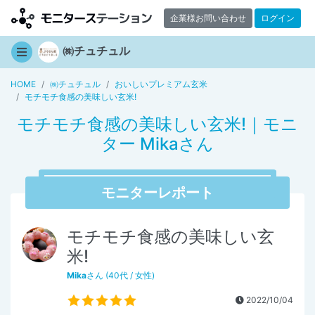
企業様お問い合わせ
ログイン
㈱チュチュル
HOME
㈱チュチュル
おいしいプレミアム玄米
モチモチ食感の美味しい玄米!
モチモチ食感の美味しい玄米!｜モニ
ター Mikaさん
モニターレポート
モチモチ食感の美味しい玄
米!
Mika
さん (40代 / 女性)
2022/10/04