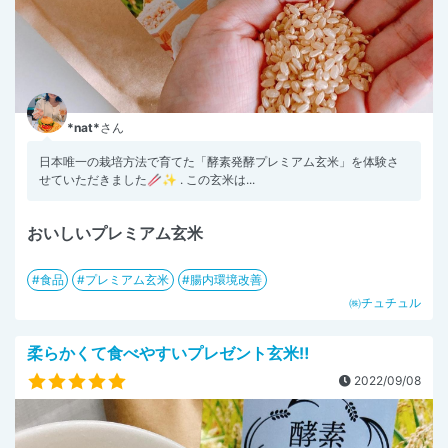
*nat*
さん
日本唯一の栽培方法で育てた「酵素発酵プレミアム玄米」を体験さ
せていただきました🥢✨ . この玄米は...
おいしいプレミアム玄米
食品
プレミアム玄米
腸内環境改善
㈱チュチュル
柔らかくて食べやすいプレゼント玄米‼︎
2022/09/08