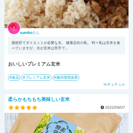
sumiko
さん
脂肪肝でダイエットが必要な夫。 健康志向の私。 時々私は玄米を食
べていますが、夫が玄米は苦手で...
おいしいプレミアム玄米
食品
プレミアム玄米
腸内環境改善
㈱チュチュル
柔らかもちもち美味しい玄米
2022/09/07