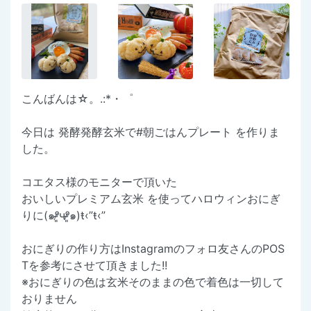
こんばんは☆。.:*・゜
今日は 発酵発酵玄米で#朝ごはんプレート を作りま
した。
コエタス様のモニターで頂いた
おいしいプレミアム玄米 を使ってハロウィンおにぎ
りに(๑ᵒ̴̷͈чᵒ̴̷͈๑)ŧ‹”ŧ‹”
おにぎりの作り方はInstagramのフォロ友さんのPOS
Tを参考にさせて頂きました!!
※おにぎりの色は玄米そのままの色で着色は一切して
おりません