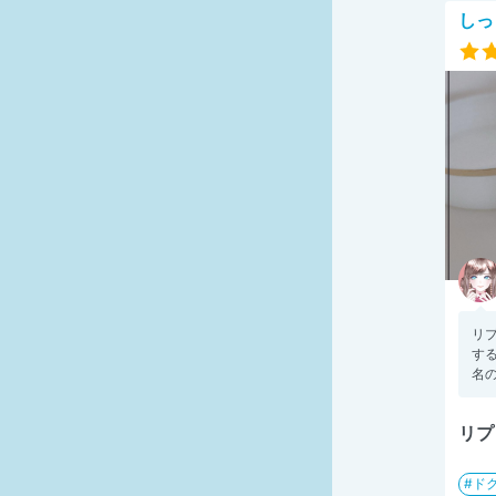
しっ
リ
す
名の
リプ
ド