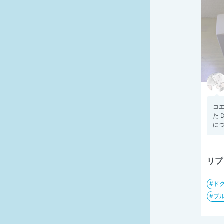
コ
た 
につ
リプ
ド
ブ