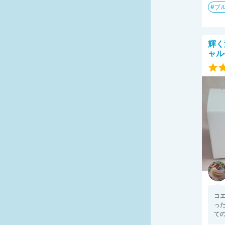
ブ
輝く
ャル
コ
っ
ての