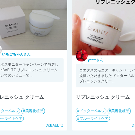
いちごちゃん
さん
y***
さん
エタスモニターキャンペーンで当選し
Dr.BAELTZ リプレニッシュ クリーム
コエタスのモニターキャンペーンで
いてのレビューで...
提供いただきました ドクターベル
プレニッシュクリー...
レニッシュ クリーム
リプレニッシュ クリーム
クターベルツ
美容化粧品
ドクターベルツ
美容化粧品
ルーライトケア
ブルーライトケア
Dr.BAELTZ
D