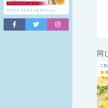
タプリス プエラフィカ ローション
同
これ