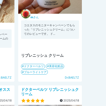
m
さん
コエタスのモニターキャンペーンでもら
った「リプレニッシュクリーム」につい
てのレビューです。 ド...
ンペー
ームの
リプレニッシュ クリーム
ドクターベルツ
美容化粧品
ブルーライトケア
r.BAELTZ
Dr.BAELTZ
オスス
ドクターベルツ リプレニッシュク
リーム
25/04/18
2025/04/18