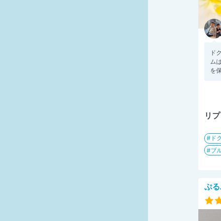
ド
ム
を保
リプ
ド
ブ
ぷる