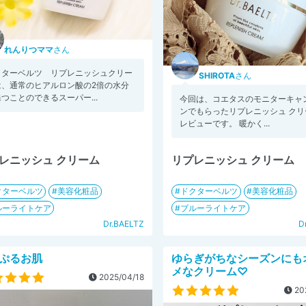
れんりつママ
さん
クターベルツ リプレニッシュクリー
SHIROTA
さん
は、通常のヒアルロン酸の2倍の水分
つことのできるスーパー...
今回は、コエタスのモニターキャ
ンでもらったリプレニッシュ クリ
レビューです。 暖かく...
レニッシュ クリーム
リプレニッシュ クリーム
クターベルツ
美容化粧品
ドクターベルツ
美容化粧品
ルーライトケア
ブルーライトケア
Dr.BAELTZ
D
ぷるお肌
ゆらぎがちなシーズンにも
メなクリーム♡
2025/04/18
20