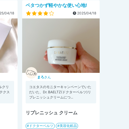
ベタつかず軽やかな使い心地!
25/04/18
2025/04/18
まろ
さん
ルクリ
コエタスのモニターキャンペーンでいた
テクス
だいた、Dr. BAELTZ(ドクターベルツ)リ
プレニッシュクリームにつ...
リプレニッシュ クリーム
ドクターベルツ
美容化粧品