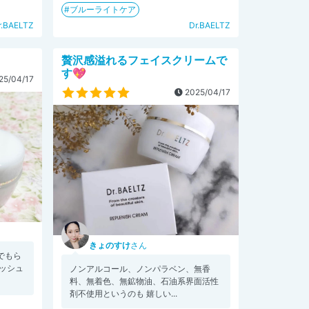
ブルーライトケア
r.BAELTZ
Dr.BAELTZ
贅沢感溢れるフェイスクリームで
す💖
25/04/17
2025/04/17
きょのすけ
さん
でもら
ニッシュ
ノンアルコール、ノンパラベン、無香
料、無着色、無鉱物油、石油系界面活性
剤不使用というのも 嬉しい...