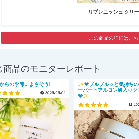
リプレニッシュ クリ
この商品の詳細はこち
じ商品のモニターレポート
からの季節によさそう!
✨️♥プルプルッと気持ち
ーパーヒアルロン酸入りク
2025/05/01
♥✨️
202