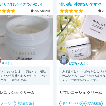
とりだけどベタつかない!
潤い感が半端ないです♡
2025/04/18
20
りり
さん
ぴぴちゃん
さん
プレニッシュとは、「満たす」「補給
みずみずしく、なめらかななジェ
る」という意味があるそうです。 その
ーム♡ とろ～んととろけるような
とおり、素肌をエネ...
チャーで気持ちがいいです...
レニッシュ クリーム
リプレニッシュ クリーム
クターベルツ
美容化粧品
ドクターベルツ
美容化粧品