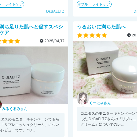
ルーライトケア
ブルーライトケア
Dr.BAELTZ
D
満ち足りた肌へと促すスペシ
うるおいに満ちた肌へ
ケア
20
2025/04/17
くーにゃ
さん
みるくるみ
さん
コエタスのモニターキャンペーン
った Dr.BAELTZさんの『リプレ
エタスのモニターキャンペーンでもら
クリーム』についてのレ...
た「リプレニッシュクリーム」につい
レビューです。 “リ...