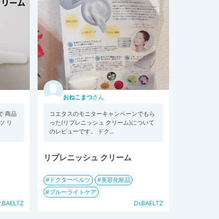
おねこまつ
さん
 商品
コエタスのモニターキャンペーンでもら
ツ リ
った(リプレニッシュ クリーム)について
のレビューです。 ドク...
リプレニッシュ クリーム
ドクターベルツ
美容化粧品
ブルーライトケア
r.BAELTZ
Dr.BAELTZ