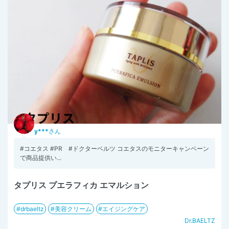
y***
さん
#コエタス #PR #ドクターベルツ コエタスのモニターキャンペーン
で商品提供い...
タプリス プエラフィカ エマルション
drbaeltz
美容クリーム
エイジングケア
Dr.BAELTZ