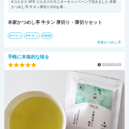
#コエタス #PR コエタスのモニターキャンペーンで頂きました 本家
かつめし亭 牛タン厚切り200g 薄...
本家かつめし亭 牛タン 厚切り・薄切りセット
グルメ
牛タン
焼肉
本家かつめし亭
手軽に本格的な味を
2025/03/25