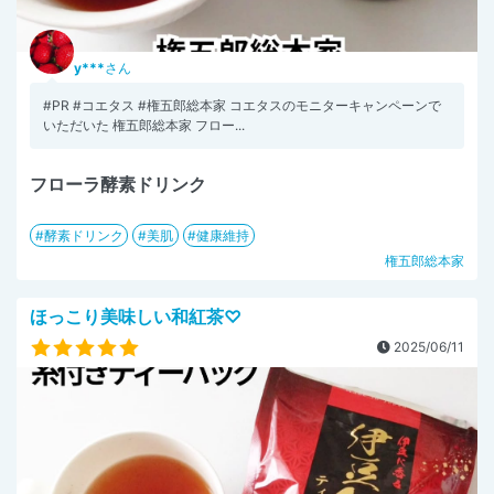
y***
さん
#PR #コエタス #権五郎総本家 コエタスのモニターキャンペーンで
いただいた 権五郎総本家 フロー...
フローラ酵素ドリンク
酵素ドリンク
美肌
健康維持
権五郎総本家
ほっこり美味しい和紅茶♡
2025/06/11