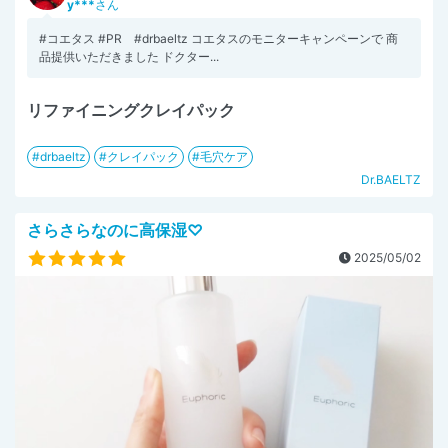
y***
さん
#コエタス #PR #drbaeltz コエタスのモニターキャンペーンで 商
品提供いただきました ドクター...
リファイニングクレイパック
drbaeltz
クレイパック
毛穴ケア
Dr.BAELTZ
さらさらなのに高保湿♡
2025/05/02