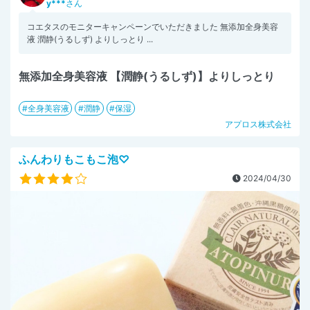
y***
さん
コエタスのモニターキャンペーンでいただきました 無添加全身美容
液 潤静(うるしず) よりしっとり ...
無添加全身美容液 【潤静(うるしず)】よりしっとり
全身美容液
潤静
保湿
アプロス株式会社
ふんわりもこもこ泡♡
2024/04/30