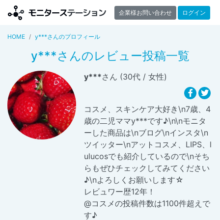
企業様お問い合わせ
ログイン
HOME
y***さんのプロフィール
y***さんのレビュー投稿一覧
y***
さん (30代 / 女性)
コスメ、スキンケア大好き\n7歳、4
歳の二児ママy***です♪\n\nモニタ
ーした商品は\nブログ\nインスタ\n
ツイッター\nアットコスメ、LIPS、l
ulucosでも紹介しているので\nそち
らもぜひチェックしてみてください
♪\nよろしくお願いします☆
レビュワー歴12年！
@コスメの投稿件数は1100件超えで
す♪