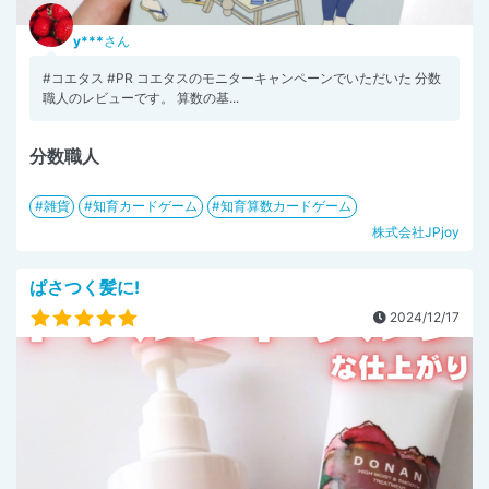
y***
さん
#コエタス #PR コエタスのモニターキャンペーンでいただいた 分数
職人のレビューです。 算数の基...
分数職人
雑貨
知育カードゲーム
知育算数カードゲーム
株式会社JPjoy
ぱさつく髪に!
2024/12/17