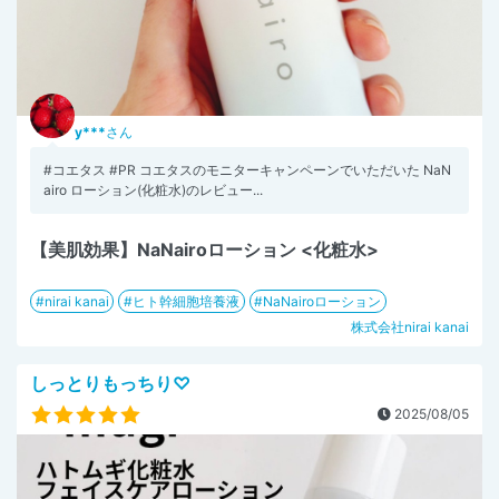
y***
さん
#コエタス #PR コエタスのモニターキャンペーンでいただいた NaN
airo ローション(化粧水)のレビュー...
【美肌効果】NaNairoローション <化粧水>
nirai kanai
ヒト幹細胞培養液
NaNairoローション
株式会社nirai kanai
しっとりもっちり♡
2025/08/05