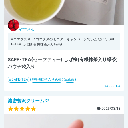
y***
さん
#コエタス #PR コエタスのモニターキャンペーンでいただいた SAF
E-TEA しば桜(有機抹茶入り緑茶)...
SAFE-TEA(セーフティー) しば桜(有機抹茶入り緑茶)
パウチ袋入り
SAFE-TEA
有機抹茶入り緑茶
緑茶
SAFE-TEA
濃密贅沢クリーム♡
2025/03/18