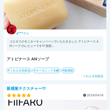
y***
さん
コエタスのモニターキャンペーンでいただきました アトピナース A
Nソープ のレビューです♡ 固形...
アトピナース ANソープ
くれえる化粧品
オーガニック石鹸
敏感肌
くれえる化粧品
新感覚テクスチャー♡
2024/04/16