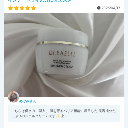
インナードライの方にオススメ
2025/04/17
めぐみ
さん
こちらは保水力、弾力、 肌を守るバリア機能に着目した 美容成分た
っぷりのジェルクリームです✨ 上...