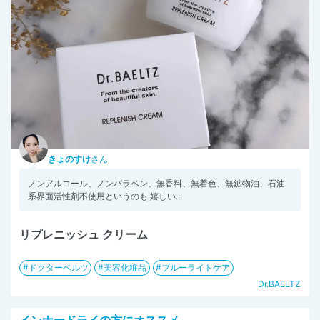
きょのすけ
さん
ノンアルコール、ノンパラベン、無香料、無着色、無鉱物油、石油
系界面活性剤不使用というのも 嬉しい...
リプレニッシュ クリーム
ドクターベルツ
美容化粧品
ブルーライトケア
Dr.BAELTZ