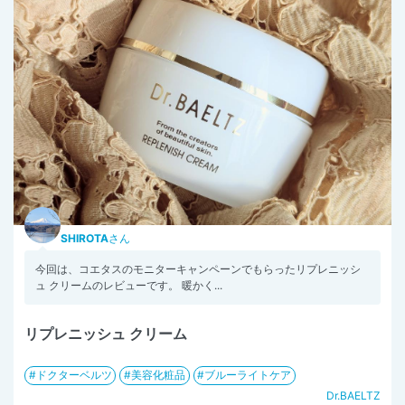
SHIROTA
さん
今回は、コエタスのモニターキャンペーンでもらったリプレニッシ
ュ クリームのレビューです。 暖かく...
リプレニッシュ クリーム
ドクターベルツ
美容化粧品
ブルーライトケア
Dr.BAELTZ