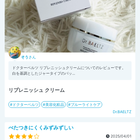
そう
さん
ドクターベルツ リプレニッシュクリームについてのレビューです。
白を基調としたジャータイプのパッ...
リプレニッシュ クリーム
ドクターベルツ
美容化粧品
ブルーライトケア
Dr.BAELTZ
べたつきにくくみずみずしい
2025/04/01