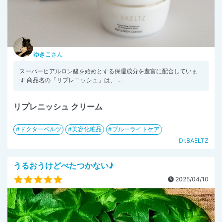
ゆきこ
さん
スーパーヒアルロン酸を始めとする保湿成分を豊富に配合していま
す 商品名の「リプレニッシュ」は、 ...
リプレニッシュ クリーム
ドクターベルツ
美容化粧品
ブルーライトケア
Dr.BAELTZ
うるおうけどべたつかない♪
2025/04/10