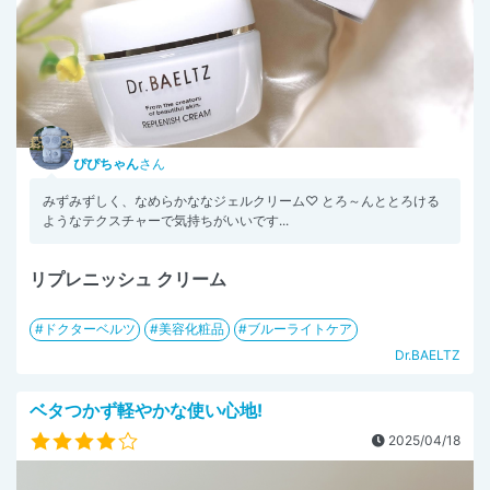
ぴぴちゃん
さん
みずみずしく、なめらかななジェルクリーム♡ とろ～んととろける
ようなテクスチャーで気持ちがいいです...
リプレニッシュ クリーム
ドクターベルツ
美容化粧品
ブルーライトケア
Dr.BAELTZ
ベタつかず軽やかな使い心地!
2025/04/18