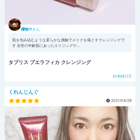
櫻猫♡
さん
肌を包み込むような柔らかな感触でメイクを落とすクレンジングで
す 女性の年齢肌にあったエイジングケ...
タプリス プエラフィカ クレンジング
Dr.BAELTZ
くれんじんぐ
2021/04/28