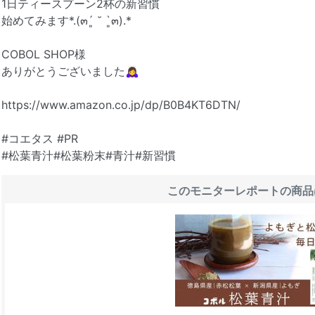
1日ティースプーン2杯の新習慣
始めてみます*.(๓´͈ ˘ `͈๓).*
COBOL SHOP様
ありがとうございました🙇‍♀️
https://www.amazon.co.jp/dp/B0B4KT6DTN/
#コエタス #PR
#松葉青汁#松葉粉末#青汁#新習慣
このモニターレポートの商品