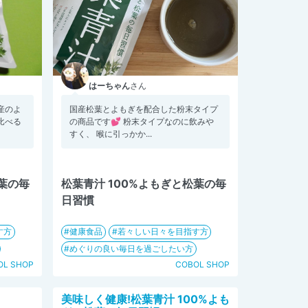
はーちゃん
さん
産のよ
国産松葉とよもぎを配合した粉末タイプ
比べる
の商品です💕 粉末タイプなのに飲みや
すく、 喉に引っかか...
松葉の毎
松葉青汁 100%よもぎと松葉の毎
日習慣
す方
健康食品
若々しい日々を目指す方
めぐりの良い毎日を過ごしたい方
OL SHOP
COBOL SHOP
美味しく健康!松葉青汁 100%よも