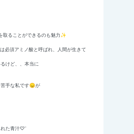
養を取ることができるのも魅力✨
類は必須アミノ酸と呼ばれ、人間が生きて
いるけど、、本当に
苦手な私です😞が
青汁♡︎ʾʾ