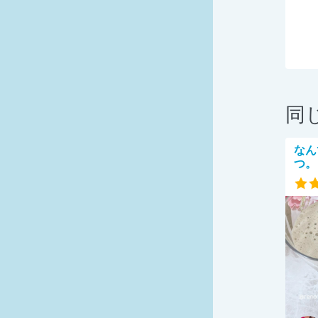
同
なん
つ。