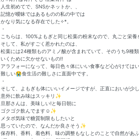
人生初めてで、SNSかネットか、、
記憶が曖昧ではあるものの私の中では
かなり気になる存在でした✧︎*。
・
こちらは、100%よもぎと同じ松葉の粉末なので、丸ごと栄
そして、私がすごく惹かれたのは、
松葉には24種類ものアミノ酸が含まれていて、そのうち9種
いくために欠かせないもの‼︎
アラフォーになって、毎日色々体にいい食事など心がけては
難しい😭食生活の難しさに直面中です。
・
そして、よもぎも体にいいイメージですが、正直においが少し
意外に飲み味はスッキリ✨
旦那さんは、美味しい!と毎日朝に
ゴクゴク飲んでます☺️✨
メタボ気味で糖質制限もしたいと
思っていたので、なんだか良さそう✨
保存料、香料、着色料、味の調整もなしとのことで自然があふれた