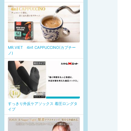
MR.VIET 4in1 CAPPUCCINO(カプチー
ノ)
すっきり外反ケアソックス 着圧ロングタ
イプ