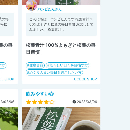
バンビたん
さん
葉の毎
こんにちは バンビたんです 松葉青汁 1
赤松松
00%よもぎと松葉の毎日習慣 お試しして
みました。 松葉青汁...
松葉の毎
松葉青汁 100%よもぎと松葉の毎
日習慣
す方
健康食品
若々しい日々を目指す方
めぐりの良い毎日を過ごしたい方
OL SHOP
COBOL SHOP
!
飲みやすい◎
3/03/06
2023/03/06