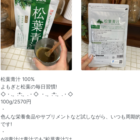
松葉青汁 100%
よもぎと松葉の毎日習慣!
◇︎・.。:*:。.・◇︎ ・.。:*:。.・◇︎
100g/2570円
・
色んな栄養食品やサプリメントなど試しながら、いつも周期
です!
・
が‼︎青汁は青汁でも"松葉青汁"は