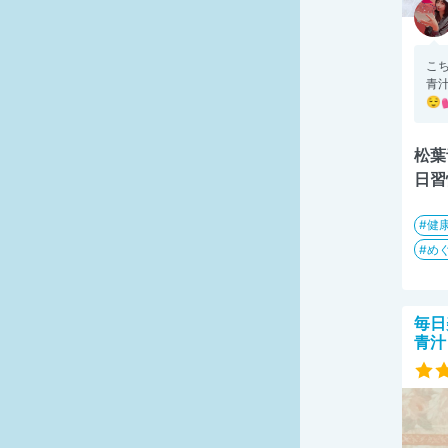
こちら
青汁
😌
松葉
日習
健
め
毎日
青汁