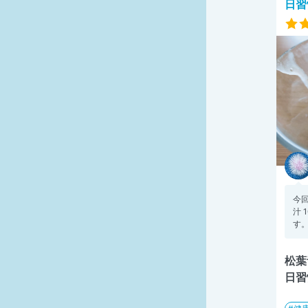
日習
今
汁 
す。
松葉
日習