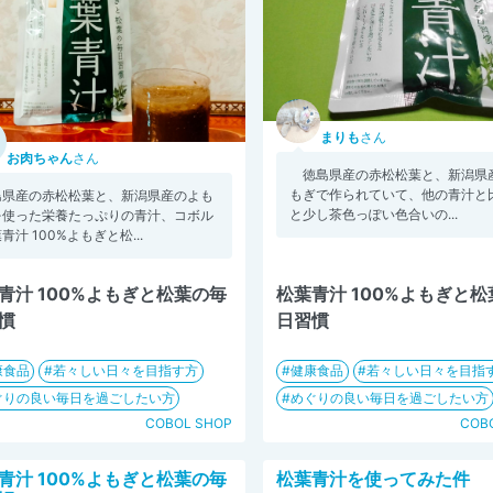
まりも
さん
お肉ちゃん
さん
徳島県産の赤松松葉と、新潟県
もぎで作られていて、他の青汁と
島県産の赤松松葉と、新潟県産のよも
と少し茶色っぽい色合いの...
を使った栄養たっぷりの青汁、コボル
青汁 100%よもぎと松...
青汁 100%よもぎと松葉の毎
松葉青汁 100%よもぎと
慣
日習慣
康食品
若々しい日々を目指す方
健康食品
若々しい日々を目指
ぐりの良い毎日を過ごしたい方
めぐりの良い毎日を過ごしたい方
COBOL SHOP
COB
青汁 100%よもぎと松葉の毎
松葉青汁を使ってみた件