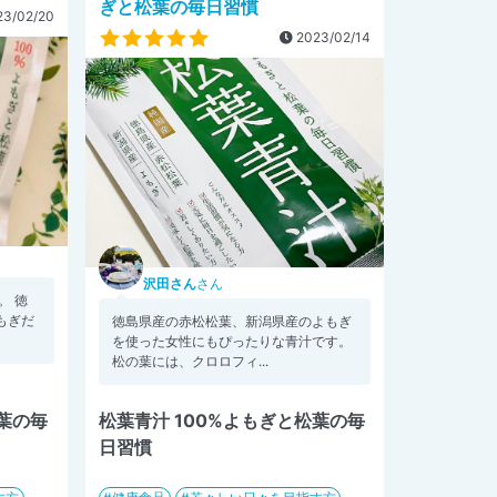
ぎと松葉の毎日習慣
3/02/20
2023/02/14
沢田さん
さん
。 徳
もぎだ
徳島県産の赤松松葉、新潟県産のよもぎ
を使った女性にもぴったりな青汁です。
松の葉には、クロロフィ...
松葉の毎
松葉青汁 100%よもぎと松葉の毎
日習慣