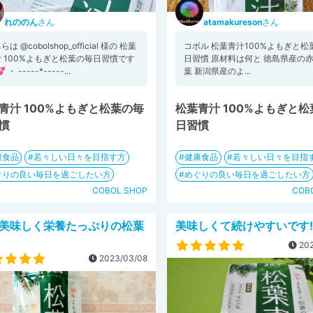
れののん
さん
atamakureson
さん
は @cobolshop_official 様の 松葉
コボル 松葉青汁100%よもぎと松
 100%よもぎと松葉の毎日習慣です
日習慣 原材料は何と 徳島県産の
 ・ -----*-----...
葉 新潟県産のよ...
青汁 100%よもぎと松葉の毎
松葉青汁 100%よもぎと
慣
日習慣
康食品
若々しい日々を目指す方
健康食品
若々しい日々を目指
ぐりの良い毎日を過ごしたい方
めぐりの良い毎日を過ごしたい方
COBOL SHOP
COB
美味しく栄養たっぷりの松葉
美味しくて続けやすいです
202
2023/03/08