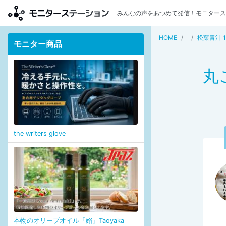
みんなの声をあつめて発信！モニタース
HOME
松葉青汁 
モニター商品
丸
the writers glove
本物のオリーブオイル「嫋」Taoyaka