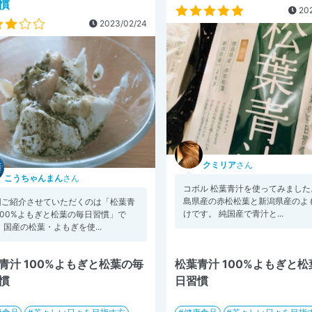
慣
202
2023/02/24
クミリア
さん
こうちゃんまん
さん
コボル 松葉青汁を使ってみました
島県産の赤松松葉と新潟県産のよ
回ご紹介させていただくのは「松葉青
けです。 純国産で青汁と...
100%よもぎと松葉の毎日習慣」で
 国産の松葉・よもぎを使...
青汁 100%よもぎと松葉の毎
松葉青汁 100%よもぎと
慣
日習慣