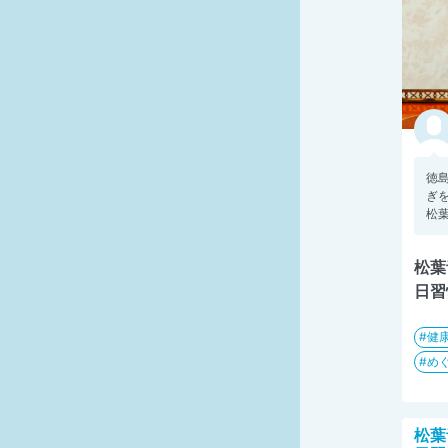
徳
ぎ
松葉
松葉
日習
健
め
松葉