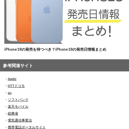
iPhone18の発売を待つべき？iPhone18の発売日情報まとめ
参考関連サイト
・
Apple
・
NTTドコモ
・
au
・
ソフトバンク
・
楽天モバイル
・
総務省
・
電気通信事業法
・
携帯電話ポータルサイト