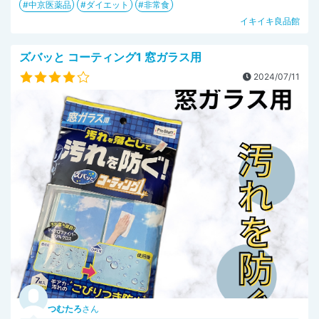
中京医薬品
ダイエット
非常食
イキイキ良品館
ズバッと コーティング1 窓ガラス用
2024/07/11
つむたろ
さん