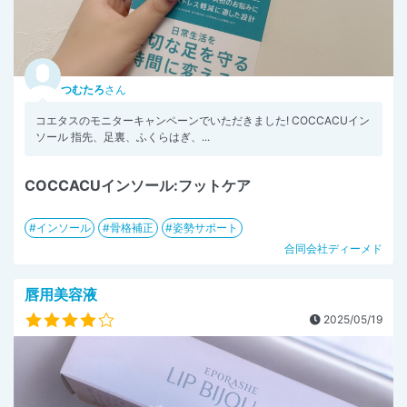
つむたろ
さん
コエタスのモニターキャンペーンでいただきました! COCCACUイン
ソール 指先、足裏、ふくらはぎ、...
COCCACUインソール:フットケア
インソール
骨格補正
姿勢サポート
合同会社ディーメド
唇用美容液
2025/05/19