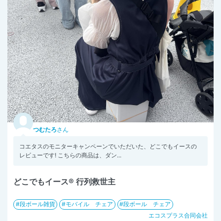
つむたろ
さん
コエタスのモニターキャンペーンでいただいた、どこでもイースの
レビューです! こちらの商品は、ダン...
どこでもイース® 行列救世主
段ボール雑貨
モバイル チェア
段ボール チェア
エコスプラス合同会社