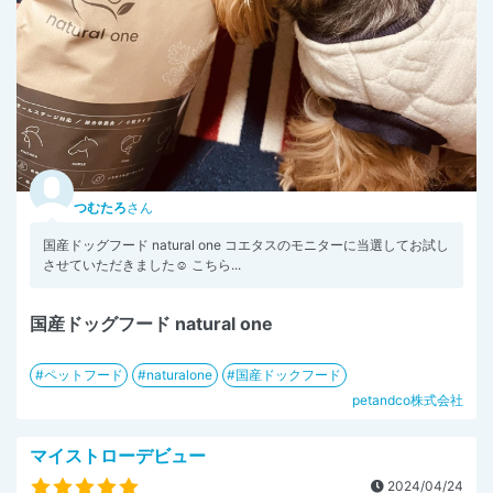
つむたろ
さん
国産ドッグフード natural one コエタスのモニターに当選してお試し
させていただきました☺️ こちら...
国産ドッグフード natural one
ペットフード
naturalone
国産ドックフード
petandco株式会社
マイストローデビュー
2024/04/24