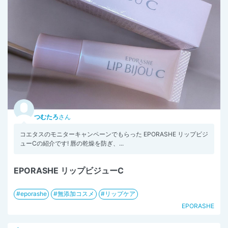
つむたろ
さん
コエタスのモニターキャンペーンでもらった EPORASHE リップビジ
ューCの紹介です! 唇の乾燥を防ぎ、...
EPORASHE リップビジューC
eporashe
無添加コスメ
リップケア
EPORASHE