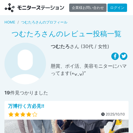
企業様お問い合わせ
ログイン
HOME
つむたろさんのプロフィール
つむたろさんのレビュー投稿一覧
つむたろ
さん (30代 / 女性)
懸賞、ポイ活、美容モニターにハマ
ってます(⋆ᴗ͈ˬᴗ͈)”
19
件見つかりました
万博行く方必見!!
2025/10/10