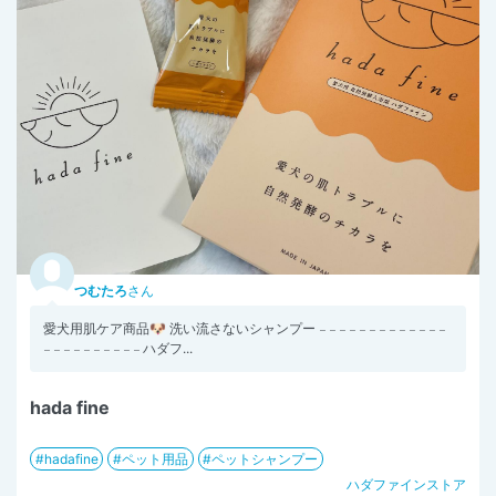
つむたろ
さん
愛犬用肌ケア商品🐶 洗い流さないシャンプー 𓐄 𓐄 𓐄 𓐄 𓐄 𓐄 𓐄 𓐄 𓐄 𓐄 𓐄 𓐄 𓐄
𓐄 𓐄 𓐄 𓐄 𓐄 𓐄 𓐄 𓐄 𓐄 𓐄 ハダフ...
hada fine
hadafine
ペット用品
ペットシャンプー
ハダファインストア