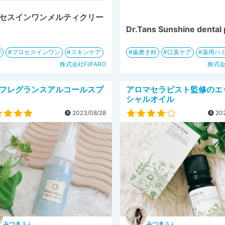
セスインワンメルティクリー
Dr.Tans Sunshine dental
容
プロセスインワン
スキンケア
歯磨き粉
口臭ケア
薬用ハ
株式会社FilFARO
株式
フレグランスアルコールスプ
アロマセラピスト監修のエ
シャルオイル
2023/08/28
202
みつき
さん
みつき
さん