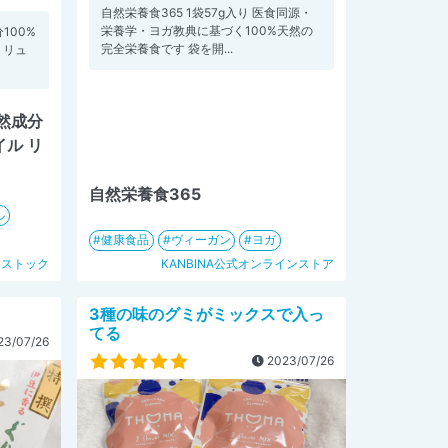
自然栄養食365 1袋57g入り 医食同源・
栄養学・ヨガ教典に基づく100%天然の
100%
完全栄養食です 袋を開...
 リュ
然成分
イル リ
自然栄養食365
ル
健康食品
ヴィーガン
ヨガ
ンストック
KANBINA公式オンラインストア
3種の味のグミがミックスで入っ
てる
3/07/26
2023/07/26