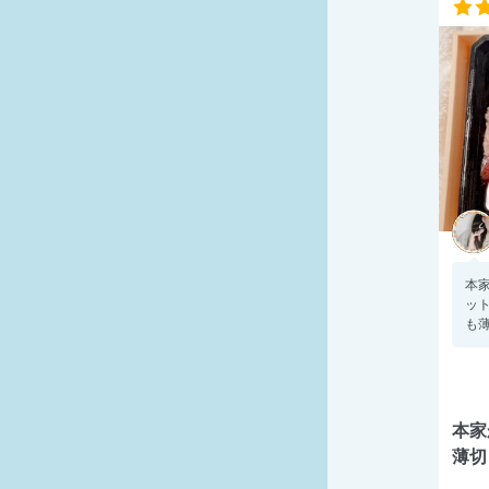
本家
ッ
も薄
本家
薄切