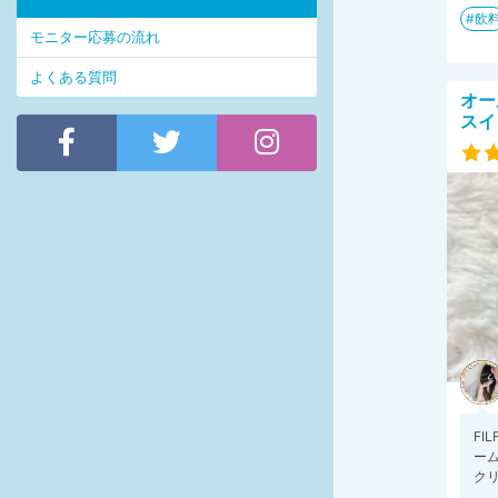
飲
モニター応募の流れ
よくある質問
オー
スイ
FI
ーム
クリ