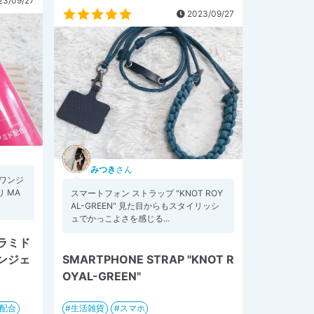
3/09/27
2023/09/27
みつき
さん
ワンジ
り MA
スマートフォン ストラップ "KNOT ROY
AL-GREEN" 見た目からもスタイリッシ
ュでかっこよさを感じる...
ラミド
ンジェ
SMARTPHONE STRAP "KNOT R
OYAL-GREEN"
配合
生活雑貨
スマホ