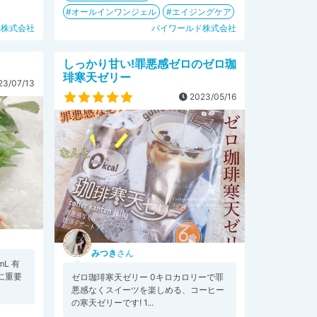
オールインワンジェル
エイジングケア
品株式会社
バイワールド株式会社
しっかり甘い!罪悪感ゼロのゼロ珈
琲寒天ゼリー
3/07/13
2023/05/16
みつき
さん
L 有
成に重要
ゼロ珈琲寒天ゼリー 0キロカロリーで罪
悪感なくスイーツを楽しめる、コーヒー
の寒天ゼリーです! 1...