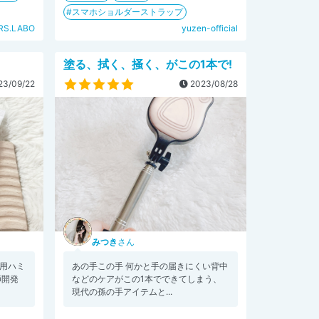
スマホショルダーストラップ
RS.LABO
yuzen-official
塗る、拭く、掻く、がこの1本で!
3/09/22
2023/08/28
みつき
さん
e 薬用ハミ
あの手この手 何かと手の届きにくい背中
師開発
などのケアがこの1本でできてしまう、
現代の孫の手アイテムと...