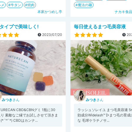
ルメ
牛タン
焼肉
魔法の麺
本家かつめし亭
ナカキ食
タイプで美味しく!
毎日使えるまつ毛美容液
2023/07/20
202
みつき
さん
みつき
さん
TURECAN CBD&CBNグミ 1瓶に30
ラッシュソレイユ まつ毛美容液 5m
入り 素敵なご縁でお試しさせて頂きま
効成分Widelash™️ ▷まつ毛の育
(*´꒳`*) CBDはカンナ...
な 毛球ケラチノサ...