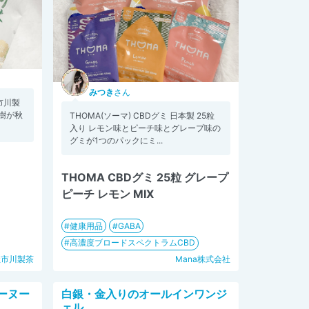
みつき
さん
 市川製
の樹が秋
THOMA(ソーマ) CBDグミ 日本製 25粒
入り レモン味とピーチ味とグレープ味の
グミが1つのパックにミ...
THOMA CBDグミ 25粒 グレープ
ピーチ レモン MIX
健康用品
GABA
高濃度ブロードスペクトラムCBD
社市川製茶
Mana株式会社
ーヌー
白銀・金入りのオールインワンジ
ェル