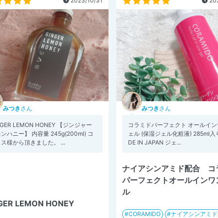
2023/10/31
202
みつき
さん
みつき
さん
NGER LEMON HONEY 【ジンジャー
コラミドパーフェクト オールイン
ンハニー】 内容量 245g(200ml) コ
ェル (保湿ジェル化粧液) 285ml入
ス様から頂きました。 ...
DE IN JAPAN ジェ...
ナイアシンアミド配合 コ
パーフェクトオールインワ
ル
GER LEMON HONEY
CORAMIDO
ナイアシンアミド