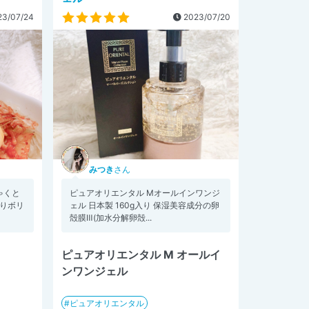
3/07/24
2023/07/20
みつき
さん
ゃくと
ピュアオリエンタル Mオールインワンジ
なりボリ
ェル 日本製 160g入り 保湿美容成分の卵
殻膜Ⅲ(加水分解卵殻...
ピュアオリエンタル M オールイ
ンワンジェル
ピュアオリエンタル