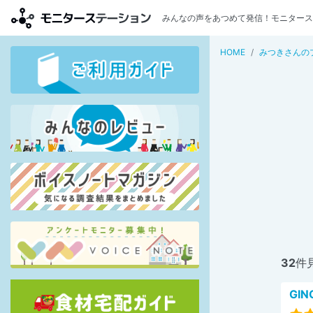
みんなの声をあつめて発信！モニタース
HOME
みつきさんの
32
件
GIN