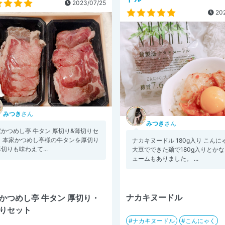
2023/07/25
202
みつき
さん
みつき
さん
かつめし亭 牛タン 厚切り&薄切りセ
ト 本家かつめし亭様の牛タンを厚切り
ナカキヌードル 180g入り こんに
切りも味わえて...
大豆でできた麺で180g入りとか
ュームもありました。 ...
ナカキヌードル
かつめし亭 牛タン 厚切り・
りセット
ナカキヌードル
こんにゃく