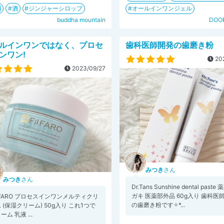
料
酒
ジンジャーシロップ
オールインワンジェル
buddha mountain
DOO
ルインワンではなく、プロセ
歯科医師開発の歯磨き粉
ンワン!
202
2023/09/27
みつき
さん
みつき
さん
Dr.Tans Sunshine dental past
ガキ 医薬部外品 60g入り 歯科医
LFARO プロセスインワンメルティクリ
の歯磨き粉です✧︎*...
 (保湿クリーム) 50g入り これ1つで
ーム 乳液 ...