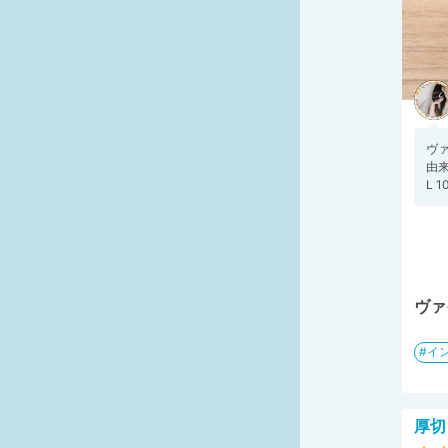
ヴ
由来
L 
ヴァ
イ
厚切