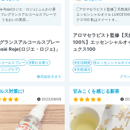
sie Roje(ロジエ・ロジェ) ふんわり香
𓊆アロマセラピスト監修𓊇 天然成分
、フレグランスアルコールスプレーで
エッセンシャルオイル LUXCE100
 うるおいの美容...
クス100 私はスイートオ...
アロマセラピスト監修【天
グランスアルコールスプレー
100%】エッセンシャルオ
osié Roje(ロジエ・ロジェ)」
ュクス100
ルコールスプレー
変わる香り
生活雑貨
エッセンシャルオイ
イジングケア
天然成分
株式会社ネオス
グラ
ルス対策に!
甘みこくを感じる新茶
2023/08/08
202