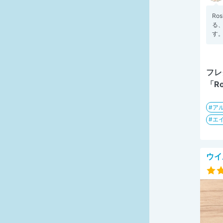
Ro
る
す。
フレ
「R
ア
エ
ウイ