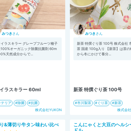
みつき
さん
みつき
さん
ァイラスキラー グレープフルーツ種子
新茶 特撰ぐり茶 100号 株式会社
100%オーガニック除菌抗菌剤 60m
茶 国産 100g入り 【新茶】は茶
100%天然成分からで...
から冬にかけて養分...
イラスキラー 60ml
新茶 特撰ぐり茶 100号
ンテリア
除菌
抗菌
市川製茶
ぐり茶
新茶
株式会社YUKON
株式会
り&薄切り牛タン味わい比べ
こんにゃくと大豆のヘルシ
ドル