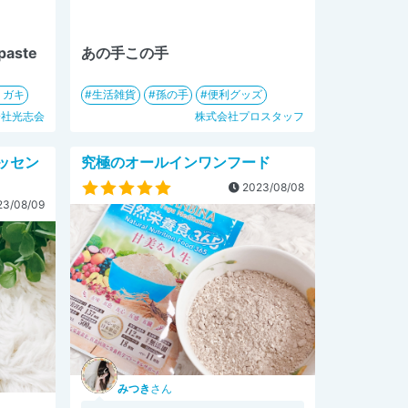
 paste
あの手この手
ミガキ
生活雑貨
孫の手
便利グッズ
会社光志会
株式会社プロスタッフ
ッセン
究極のオールインワンフード
2023/08/08
3/08/09
みつき
さん