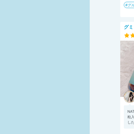
グ
グミ
NA
粒
した