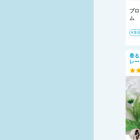
プロ
ム
美
香る
レー