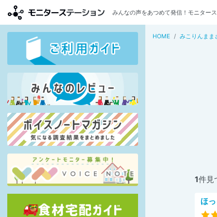
みんなの声をあつめて発信！モニタース
HOME
みこりんまま
1
件見
ほっ