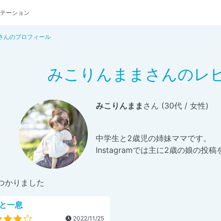
テーション
さんのプロフィール
みこりんままさんのレ
みこりんまま
さん (30代 / 女性)
中学生と2歳児の姉妹ママです。
Instagramでは主に2歳の娘の投
つかりました
と一息
2022/11/25