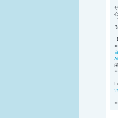
サ
=
A
=
I
v
=