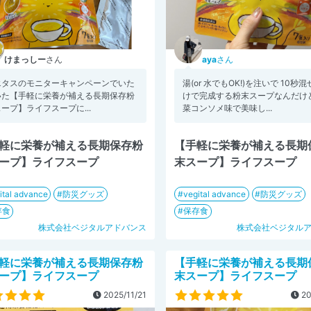
けまっしー
さん
aya
さん
エタスのモニターキャンペーンでいた
湯(or 水でもOK!)を注いで 10秒
いた【手軽に栄養が補える長期保存粉
けで完成する粉末スープなんだけど
ープ】ライフスープに...
菜コンソメ味で美味し...
軽に栄養が補える長期保存粉
【手軽に栄養が補える長期
ープ】ライフスープ
末スープ】ライフスープ
ital advance
防災グッズ
vegital advance
防災グッズ
存食
保存食
株式会社ベジタルアドバンス
株式会社ベジタル
軽に栄養が補える長期保存粉
【手軽に栄養が補える長期
ープ】ライフスープ
末スープ】ライフスープ
2025/11/21
20