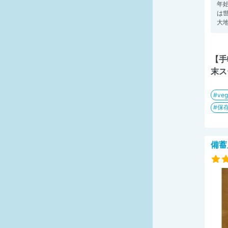
年
は
大地
【手
末ス
veg
保
備蓄