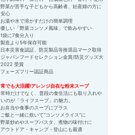
●野菜が苦手な子どもから高齢者、妊産婦の方に
も安心
●お湯や水で溶かすだけの簡単調理
●優しい「野菜コンソメ風味」で飲みやすい
●1袋に7食分入り
●製造より5年保存可能
●日本災害食認証、防災製品等推奨品マーク取得
●ジャパンフードセレクション金賞/防災グッズ大
2022 受賞
●フェーズフリー認証商品
日常でも大活躍!アレンジ自在な粉末スープ
非常時だけでなく、普段の食生活にも取り入れや
すいのが「ライフスープ」の魅力。
●お弁当や食事のスープにプラス
●ご飯と一緒に炊いて“コンソメライス”に
●野菜炒めやスープパスタ、煮物の味付けに
●アウトドア・キャンプ・登山にも最適