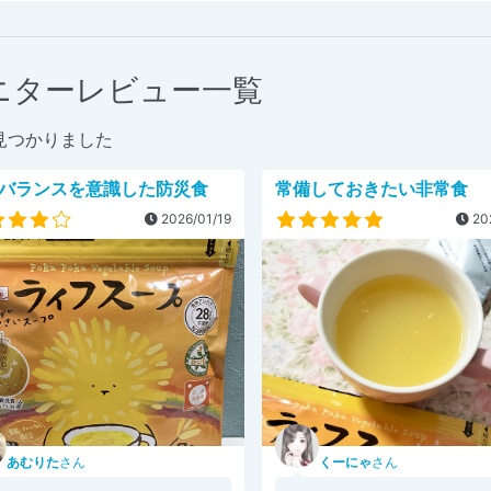
ニターレビュー一覧
見つかりました
バランスを意識した防災食
常備しておきたい非常食
2026/01/19
20
あむりた
さん
くーにゃ
さん