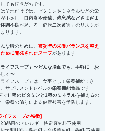
うしても続きがちです。
実はそれだけでは、ビタミンやミネラルなどの栄
養が不足し、
口内炎や便秘、倦怠感などさまざま
な体調不良
が起こる「健康二次被害」のリスクが
高まります。
そんな時のために、
被災時の栄養バランスを整え
るために開発されたスープ
があります。
「ライフスープ」〜どんな場面でも、手軽に・お
いしく〜
「ライフスープ」は、食事として栄養補給でき
る、サプリメントレベルの
栄養機能食品
です。
杯で
11種のビタミンと2種のミネラル
を補えるの
で、栄養の偏りによる健康被害を予防します。
[ライフスープの特徴]
●28品目のアレルギー特定原材料不使用
●化学調味料・保存料・合成着色料・香料 不使用