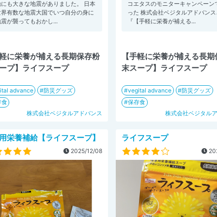
始にも大きな地震がありました。 日本
コエタスのモニターキャンペーン
世界有数な地震大国でいつ自分の身に
った 株式会社ベジタルアドバンス
震が襲ってもおかし...
『【手軽に栄養が補える...
軽に栄養が補える長期保存粉
【手軽に栄養が補える長期
ープ】ライフスープ
末スープ】ライフスープ
ital advance
防災グッズ
vegital advance
防災グッズ
存食
保存食
株式会社ベジタルアドバンス
株式会社ベジタル
用栄養補給【ライフスープ】
ライフスープ
2025/12/08
20