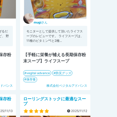
mugi
さん
混ぜるだ
モニターとして提供して頂いたライフス
、 野
ープのレビューです。 ライフスープは、
11種のビタミン*1と2種...
保存粉
【手軽に栄養が補える長期保存粉
末スープ】ライフスープ
vegital advance
防災グッズ
保存食
アドバンス
株式会社ベジタルアドバンス
保存粉
ローリングストックに最適なスー
プ
25/11/13
2025/11/12