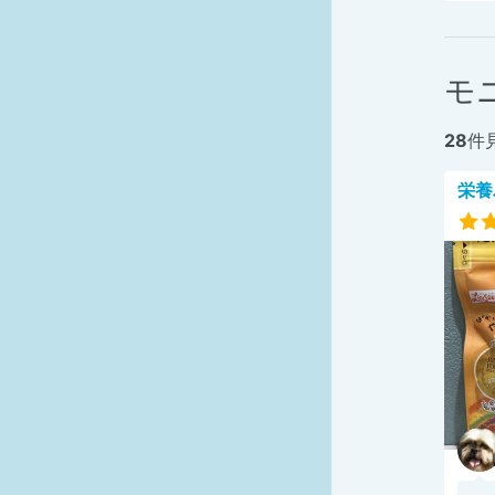
モ
28
件
栄養