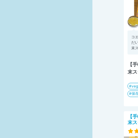
コ
だ
末ス
【手
末ス
veg
保
【手
末ス