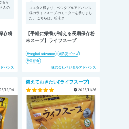
でもら
さんの
コエタス様より、ベジタブルアドバンス
様のライフスープ のモニターを承りまし
た。 こちらは、粉末タ...
保存粉
【手軽に栄養が補える長期保存粉
末スープ】ライフスープ
vegital advance
防災グッズ
保存食
アドバンス
株式会社ベジタルアドバンス
備えておきたい[ライフスープ]
25/12/04
2025/11/26