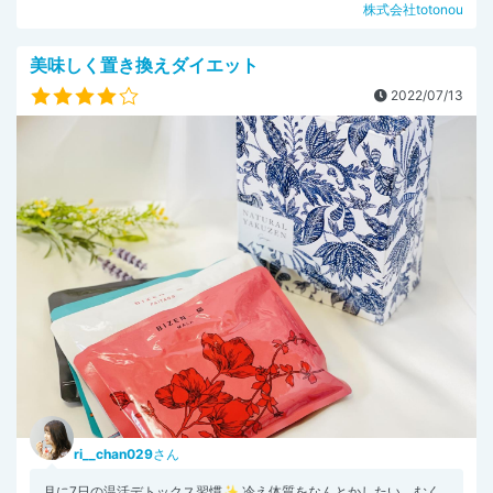
株式会社totonou
美味しく置き換えダイエット
2022/07/13
ri__chan029
さん
月に7日の温活デトックス習慣✨ 冷え体質をなんとかしたい、むく