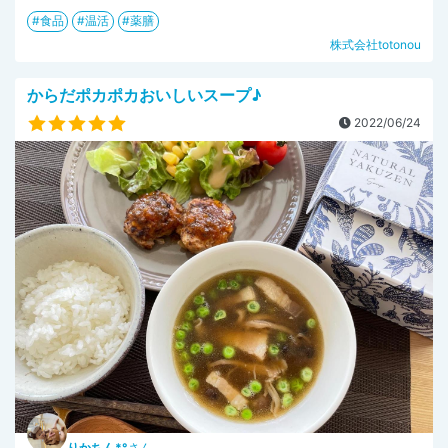
食品
温活
薬膳
株式会社totonou
からだポカポカおいしいスープ♪
2022/06/24
りかちん*°
さん