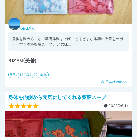
bird
さん
身体を温めることで基礎体温を上げ、 さまざまな体調の改善をサポ
ートする本格薬膳スープ。 どの味...
BIZEN(美善)
食品
温活
薬膳
株式会社totonou
身体を内側から元気にしてくれる薬膳スープ
2022/06/14