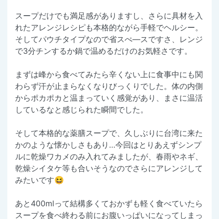
スープだけでも満足感がありますし、さらに具材を入
れたアレンジレシピも本格的ながら手軽でヘルシー。
そしてパウチタイプなので省スぺ―スですさ、レンジ
で3分チンするか鍋で温めるだけのお気軽さです。
まずは峰から食べてみたら辛くない上に食事中にも関
わらず汗が止まらなくなりびっくりでした。体の内側
からポカポカと温まっていく感覚があり、まさに温活
しているなと感じられた瞬間でした。
そして本格的な薬膳スープで、久しぶりに台湾に来た
かのような懐かしさもあり…今回はとりあえずシンプ
ルに乾燥ワカメのみ入れてみましたが、春雨やネギ、
乾燥シイタケ等も合いそうなのでさらにアレンジして
みたいです😆
あと400mlって結構多くておかずも軽く食べていたら
スープを食べ終わる前にお腹いっぱいになってしまっ