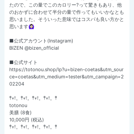
たので、この量でこのカロリー?って驚きもあり、他
のおかずに合わせて半分の量で作ってもいいかなとも
思いました。そういった意味ではコスパも良い方かと
思います🙆🏻‍♀️
■公式アカウント(Instagram)
BIZEN @bizen_official
■公式サイト
https://totonou.shop/lp?u=bizen-coetas&utm_sour
ce=coetas&utm_medium=tester&utm_campaign=2
02204
𖤣𖥧𖥣。𖤣𖥧𖥣。𖤣𖥧𖥣。𖤣𖥧𖥣。𖤣
totonou
美膳 (8食)
10,000円 (税込)
𖤣𖥧𖥣。𖤣𖥧𖥣。𖤣𖥧𖥣。𖤣𖥧𖥣。𖤣