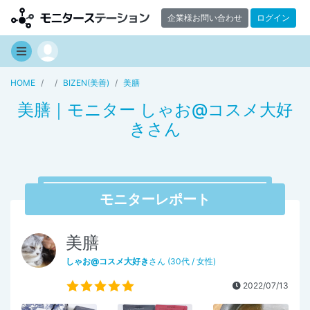
企業様お問い合わせ
ログイン
HOME
BIZEN(美善)
美膳
美膳｜モニター しゃお@コスメ大好
きさん
モニターレポート
美膳
しゃお@コスメ大好き
さん (30代 / 女性)
2022/07/13