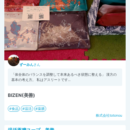
ずーみん
さん
「体全体のバランスを調整して本来あるべき状態に整える」 漢方の
基本の考え方。 私はアスリートです...
BIZEN(美善)
食品
温活
薬膳
株式会社totonou
温活薬膳スープ 美善