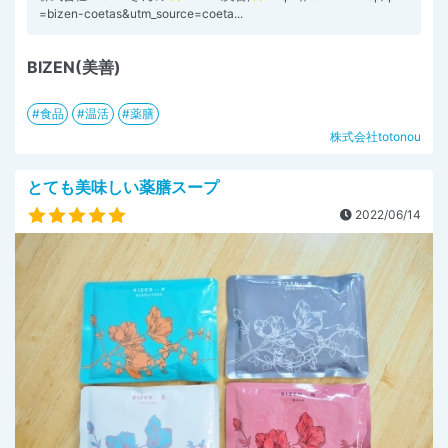
=bizen-coetas&utm_source=coeta...
BIZEN(美善)
食品
温活
薬膳
株式会社totonou
とても美味しい薬膳スープ
2022/06/14