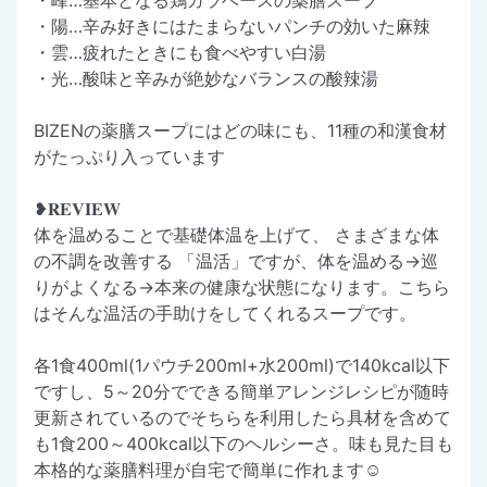
・陽…辛み好きにはたまらないパンチの効いた麻辣
・雲…疲れたときにも食べやすい白湯
・光…酸味と辛みが絶妙なバランスの酸辣湯
BIZENの薬膳スープにはどの味にも、11種の和漢食材
がたっぷり入っています
❥𝐑𝐄𝐕𝐈𝐄𝐖
体を温めることで基礎体温を上げて、 さまざまな体
の不調を改善する 「温活」ですが、体を温める→巡
りがよくなる→本来の健康な状態になります。こちら
はそんな温活の手助けをしてくれるスープです。
各1食400ml(1パウチ200ml+水200ml)で140kcal以下
ですし、5～20分でできる簡単アレンジレシピが随時
更新されているのでそちらを利用したら具材を含めて
も1食200～400kcal以下のヘルシーさ。味も見た目も
本格的な薬膳料理が自宅で簡単に作れます☺️