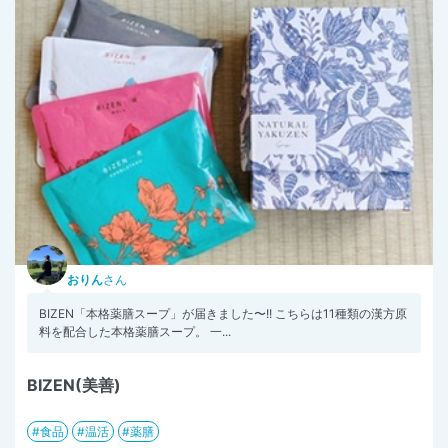
おりん
さん
BIZEN「本格薬膳スープ」が届きました〜!! こちらは11種類の漢方原
料を配合した本格薬膳スープ。 一...
BIZEN(美善)
食品
温活
薬膳