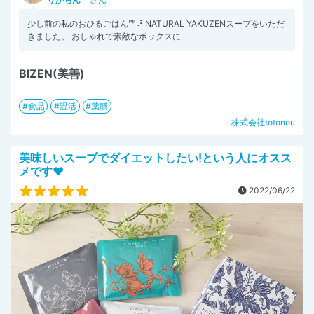
少し前の私のおひるごはん𐂐 ⠜ NATURAL YAKUZENスープをいただ
きました。 おしゃれで素敵なボックスに...
BIZEN(美善)
食品
温活
薬膳
株式会社totonou
美味しいスープでダイエットしたい!という人にオスス
メです❤︎
2022/06/22