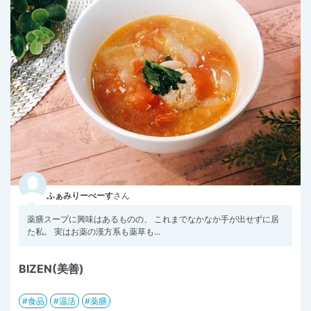
ふぁみりーべーす
さん
薬膳スープに興味はあるものの、 これまでなかなか手が出せずに居
た私。 実はお薬の漢方系も薬草も...
BIZEN(美善)
食品
温活
薬膳