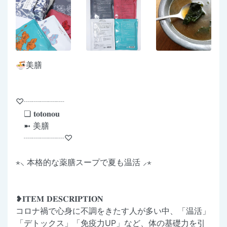
🍜美膳
♡┈┈┈┈┈
❏ 𝐭𝐨𝐭𝐨𝐧𝐨𝐮
➼ 美膳
┈┈┈┈┈♡
⋆⸜ 本格的な薬膳スープで夏も温活 ⸝⋆
❥𝐈𝐓𝐄𝐌 𝐃𝐄𝐒𝐂𝐑𝐈𝐏𝐓𝐈𝐎𝐍
コロナ禍で心身に不調をきたす人が多い中、「温活」
「デトックス」「免疫力UP」など、体の基礎力を引