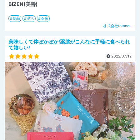
BIZEN(美善)
食品
温活
薬膳
株式会社totonou
美味しくて体ぽかぽか!薬膳がこんなに手軽に食べられ
て嬉しい!
2022/07/12