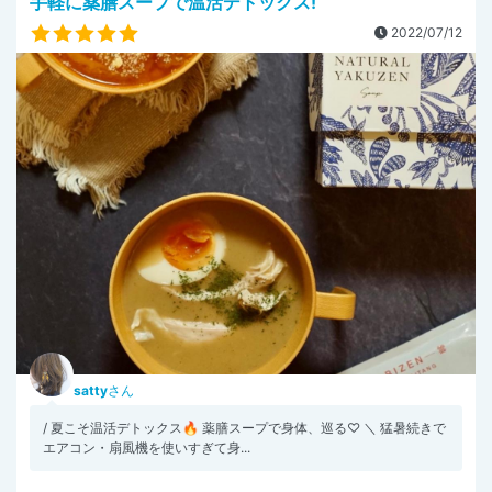
手軽に薬膳スープで温活デトックス!
2022/07/12
satty
さん
/ 夏こそ温活デトックス🔥 薬膳スープで身体、巡る♡ ＼ 猛暑続きで
エアコン・扇風機を使いすぎて身...