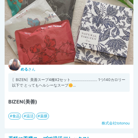
める
さん
〖BIZEN〗美善スープ4種X2セット ‥‥‥‥‥‥‥‥‥‥‥‥ 1つ140カロリー
以下で とってもヘルシーなスープ🌼...
BIZEN(美善)
食品
温活
薬膳
株式会社totonou