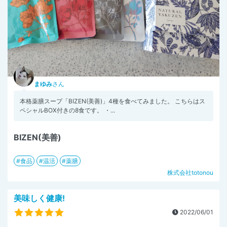
まゆみ
さん
本格薬膳スープ「BIZEN(美善)」4種を食べてみました。 こちらはス
ペシャルBOX付きの8食です。 ・...
BIZEN(美善)
食品
温活
薬膳
株式会社totonou
美味しく健康!
2022/06/01