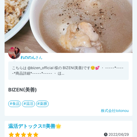
れののん
さん
こちらは @bizen_official 様の BIZEN(美善)です😌💕 ・ -----*----
-*商品詳細*-----*----- ・ ほ...
BIZEN(美善)
食品
温活
薬膳
株式会社totonou
温活デトックス!!美善🌟
2022/06/29