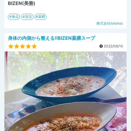
BIZEN(美善)
食品
温活
薬膳
株式会社totonou
身体の内側から整える!!BIZEN薬膳スープ
2022/06/10