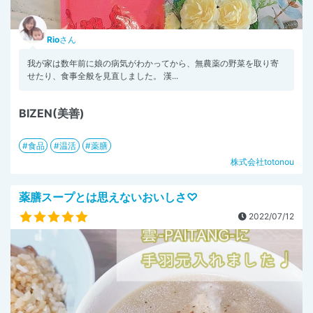
Rio
さん
我が家は数年前に娘の病気がわかってから、無農薬の野菜を取り寄
せたり、食事全般を見直しました。 漢...
BIZEN(美善)
食品
温活
薬膳
株式会社totonou
薬膳スープとは思えないおいしさ♡
2022/07/12