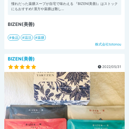
憧れだった薬膳スープが自宅で味わえる 『BIZEN(美善)』はストック
にもおすすめ! 漢方や薬膳は難し...
BIZEN(美善)
食品
温活
薬膳
株式会社totonou
BIZEN(美善)
2022/05/31