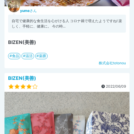
yume
さん
自宅で健康的な食生活を心がける人 コロナ禍で増えたようですね! 楽
しく、手軽に、健康に。 今の時...
BIZEN(美善)
食品
温活
薬膳
株式会社totonou
BIZEN(美善)
2022/06/09