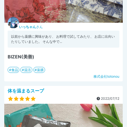
いっちゃん
さん
以前から薬膳に興味があり、 お料理で試してみたり、 お店に出向い
たりしていました。 そんな中で...
BIZEN(美善)
食品
温活
薬膳
株式会社totonou
体を温まるスープ
2022/07/12