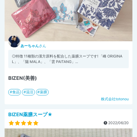
あーちゃん
さん
◎特徴 11種類の漢方原料を配合した薬膳スープです! 「峰 ORIGINA
L」、「陽 MALA」、「雲 PAITANG」...
BIZEN(美善)
食品
温活
薬膳
株式会社totonou
BIZEN薬膳スープ★
2022/06/20