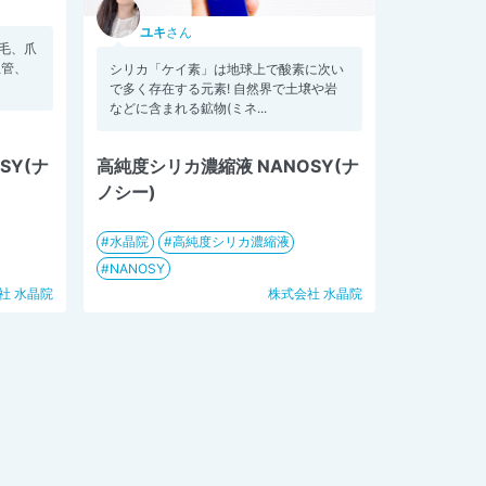
ユキ
さん
の毛、爪
血管、
シリカ「ケイ素」は地球上で酸素に次い
で多く存在する元素! 自然界で土壌や岩
などに含まれる鉱物(ミネ...
SY(ナ
高純度シリカ濃縮液 NANOSY(ナ
ノシー)
水晶院
高純度シリカ濃縮液
NANOSY
社 水晶院
株式会社 水晶院