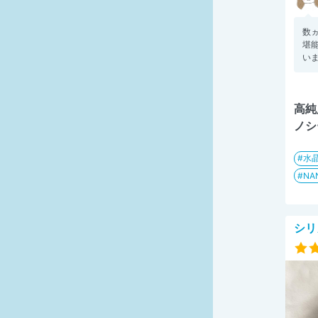
数
堪
いま
高純
ノシ
水
NA
シリ