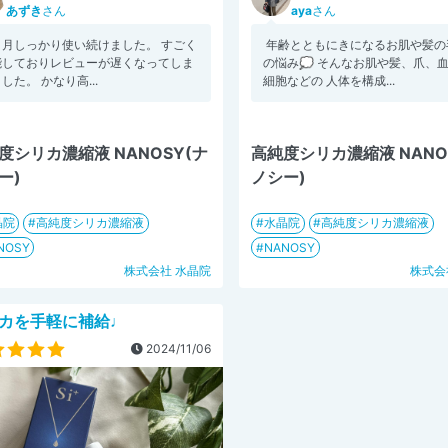
あずき
さん
aya
さん
ヵ月しっかり使い続けました。 すごく
⁡ 年齢とともにきになるお肌や髪
能しておりレビューが遅くなってしま
の悩み💭 そんなお肌や髪、爪、
した。 かなり高...
細胞などの 人体を構成...
度シリカ濃縮液 NANOSY(ナ
高純度シリカ濃縮液 NANO
ー)
ノシー)
晶院
高純度シリカ濃縮液
水晶院
高純度シリカ濃縮液
NOSY
NANOSY
株式会社 水晶院
株式会
カを手軽に補給♩
2024/11/06