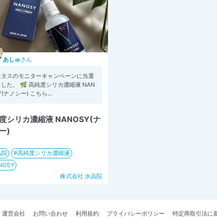
あしゅ
さん
エタスのモニターキャンペーンに当選
した。 🌿 高純度シリカ濃縮液 NAN
Y(ナノシー) こちら...
度シリカ濃縮液 NANOSY(ナ
ー)
晶院
高純度シリカ濃縮液
NOSY
株式会社 水晶院
運営会社
お問い合わせ
利用規約
プライバシーポリシー
特定商取引法に