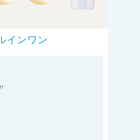
ールインワン
!