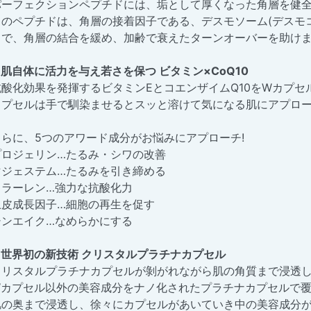
パーフェクションペプチドには、垢として厚くなった角層を健
このペプチドは、角層の接着因子である、デスモソーム(デスモ
とで、角層の結合を緩め、加齢で衰えたターンオーバーを助け
●肌自体に活力を与え若さを保つ ビタミン×CoQ10
抗酸化効果を発揮するビタミンEとコエンザイムQ10をWカプセル
カプセルは手で馴染ませるとスッと溶けて気になる肌にアプロ
さらに、5つのアワード成分がお悩みにアプローチ!
プロジェリン…たるみ・シワの改善
マジェステム…たるみを引き締める
フラーレン…強力な抗酸化力
上皮成長因子…細胞の再生を促す
シンエイク…なめらかにする
●世界初の新技術 クリスタルプラチナカプセル
クリスタルプラチナカプセルが剝がれながら肌の角質まで浸透
Wカプセル以外の美容成分をナノ化されたプラチナカプセルで
肌の奥まで浸透し、徐々にカプセルがあいていき中の美容成分