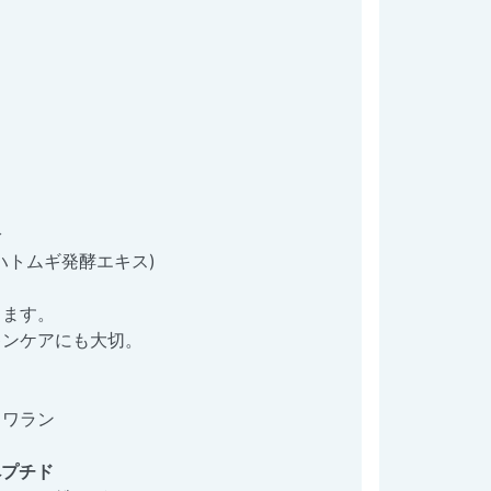
分
ハトムギ発酵エキス)
きます。
キンケアにも大切。
クワラン
ペプチド