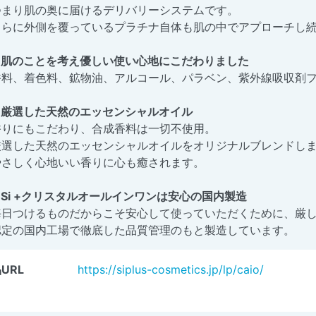
つまり肌の奥に届けるデリバリーシステムです。
さらに外側を覆っているプラチナ自体も肌の中でアプローチし
●肌のことを考え優しい使い心地にこだわりました
香料、着色料、鉱物油、アルコール、パラベン、紫外線吸収剤
●厳選した天然のエッセンシャルオイル
香りにもこだわり、合成香料は一切不使用。
厳選した天然のエッセンシャルオイルをオリジナルブレンドし
やさしく心地いい香りに心も癒されます。
●Si +クリスタルオールインワンは安心の国内製造
毎日つけるものだからこそ安心して使っていただくために、厳し
認定の国内工場で徹底した品質管理のもと製造しています。
URL
https://siplus-cosmetics.jp/lp/caio/