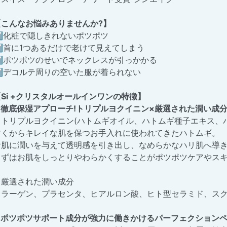
【こんなお悩みありませんか?】
☑化粧で隠しきれないポツポツ
☑首に1つあるだけで老けて見えてしまう
☑ポツポツのせいでネックレスが引っかかる
☑デコルテ周りの空いた服が着られない
【Si +クリスタルオールインワンの特徴】
●徹底保湿アプローチ!トリプルヨクイニン×厳選された潤い成
・トリプルヨクイニン(ハトムギオイル、ハトムギ種子エキス、
古くからキレイな肌を保つお手入れに使われてきたハトムギ。
お肌に潤いを与えて透明感を引き出し、なめらかなハリ肌へ導
まずはお肌をしっとりやわらかくすることがポツポツケアやス
・厳選された潤い成分
コラーゲン、プラセンタ、ヒアルロン酸、ヒト型セラミド、ス
●ポツポツサポート成分が強力に働きかけるパーフェクション