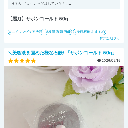
月(れいげつ)」から登場している「サ...
【麗月】サボンゴールド 50g
エイジングケア洗顔
和漢 洗顔 石鹸
洗顔石鹸 おすすめ
株式会社タケ
＼美容液を固めた様な石鹸/ 「サボンゴールド 50g」
2026/05/16