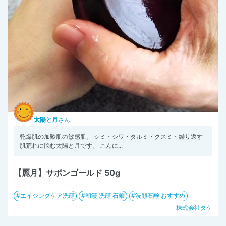
太陽と月
さん
乾燥肌の加齢肌の敏感肌。 シミ・シワ・タルミ・クスミ・繰り返す
肌荒れに悩む太陽と月です。 こんに...
【麗月】サボンゴールド 50g
エイジングケア洗顔
和漢 洗顔 石鹸
洗顔石鹸 おすすめ
株式会社タケ