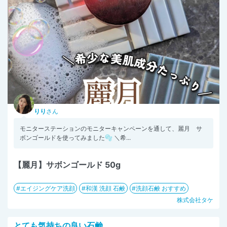
りり
さん
モニターステーションのモニターキャンペーンを通して、麗月 サ
ボンゴールドを使ってみました🫧 ＼希...
【麗月】サボンゴールド 50g
エイジングケア洗顔
和漢 洗顔 石鹸
洗顔石鹸 おすすめ
株式会社タケ
とても気持ちの良い石鹸