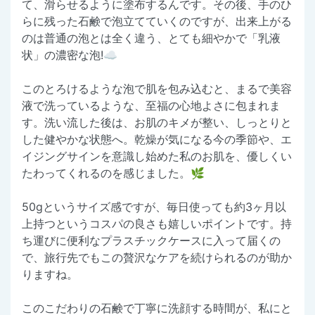
て、滑らせるように塗布するんです。その後、手のひ
らに残った石鹸で泡立てていくのですが、出来上がる
のは普通の泡とは全く違う、とても細やかで「乳液
状」の濃密な泡!☁️
このとろけるような泡で肌を包み込むと、まるで美容
液で洗っているような、至福の心地よさに包まれま
す。洗い流した後は、お肌のキメが整い、しっとりと
した健やかな状態へ。乾燥が気になる今の季節や、エ
イジングサインを意識し始めた私のお肌を、優しくい
たわってくれるのを感じました。🌿
50gというサイズ感ですが、毎日使っても約3ヶ月以
上持つというコスパの良さも嬉しいポイントです。持
ち運びに便利なプラスチックケースに入って届くの
で、旅行先でもこの贅沢なケアを続けられるのが助か
りますね。
このこだわりの石鹸で丁寧に洗顔する時間が、私にと