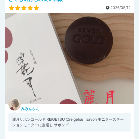
2026/05/12
みみん
さん
麗月サボンゴールド REIGETSU @reigetsu__savon モニターステー
ションモニターに当選し サボンゴ...