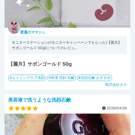
普通のママ
さん
モニターステーションのモニターキャンペーンでもらった(【麗月】
サボンゴールド 50g)についてのレビュ...
【麗月】サボンゴールド 50g
エイジングケア洗顔
和漢 洗顔 石鹸
洗顔石鹸 おすすめ
株式会社タケ
美容液で洗うような洗顔石鹸
2026/04/26