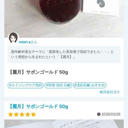
miori.a
さん
肌年齢対策をテーマに「固形化した美容液で洗顔できたら・・」と
いう発想から生まれたという「【麗月】...
【麗月】サボンゴールド 50g
エイジングケア洗顔
和漢 洗顔 石鹸
洗顔石鹸 おすすめ
株式会社タケ
【麗月】サボンゴールド 50g
2026/05/26