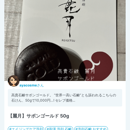
ayacosme
さん
高貴石鹸サボンゴールド。 “世界一高い石鹸”とも謳われるこちらの
石けん、50gで10,000円…! セレブ価格...
【麗月】サボンゴールド 50g
エイジングケア洗顔
和漢 洗顔 石鹸
洗顔石鹸 おすすめ