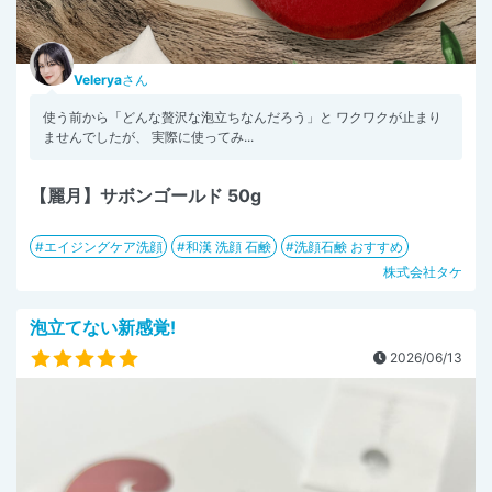
Velerya
さん
使う前から「どんな贅沢な泡立ちなんだろう」と ワクワクが止まり
ませんでしたが、 実際に使ってみ...
【麗月】サボンゴールド 50g
エイジングケア洗顔
和漢 洗顔 石鹸
洗顔石鹸 おすすめ
株式会社タケ
泡立てない新感覚!
2026/06/13