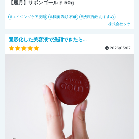
【麗月】サボンゴールド 50g
エイジングケア洗顔
和漢 洗顔 石鹸
洗顔石鹸 おすすめ
株式会社タケ
固形化した美容液で洗顔できたら…
2026/05/07