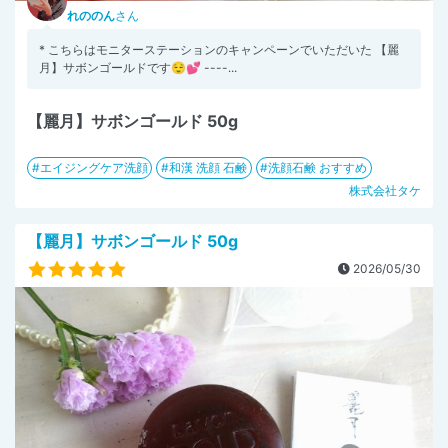
れののん
さん
* こちらはモニターステーションのキャンペーンでいただいた 【麗
月】サボンゴールドです😌💕 ----...
【麗月】サボンゴールド 50g
エイジングケア洗顔
和漢 洗顔 石鹸
洗顔石鹸 おすすめ
株式会社タケ
【麗月】サボンゴールド 50g
2026/05/30