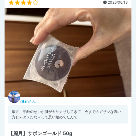
2026/06/13
ritan
さん
最近、年齢のせいか肌がカサカサしてきて、今までのガサツな洗い
方じゃダメだな～って思い始めてたんで...
【麗月】サボンゴールド 50g