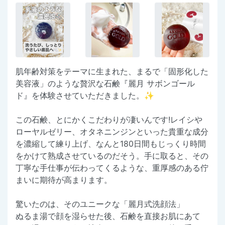
肌年齢対策をテーマに生まれた、まるで「固形化した
美容液」のような贅沢な石鹸『麗月 サボンゴール
ド』を体験させていただきました。✨
この石鹸、とにかくこだわりが凄いんです!レイシや
ローヤルゼリー、オタネニンジンといった貴重な成分
を濃縮して練り上げ、なんと180日間もじっくり時間
をかけて熟成させているのだそう。手に取ると、その
丁寧な手仕事が伝わってくるような、重厚感のある佇
まいに期待が高まります。
驚いたのは、そのユニークな「麗月式洗顔法」
ぬるま湯で顔を湿らせた後、石鹸を直接お肌にあて