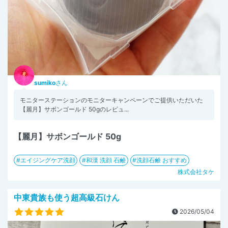
sumiko
さん
モニターステーションのモニターキャンペーンでご提供いただいた
【麗月】サボンゴールド 50gのレビュ...
【麗月】サボンゴールド 50g
エイジングケア洗顔
和漢 洗顔 石鹸
洗顔石鹸 おすすめ
株式会社タケ
中東貴族も使う超高級石けん
2026/05/04