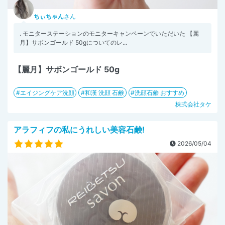
ちぃちゃん
さん
. モニターステーションのモニターキャンペーンでいただいた 【麗
月】サボンゴールド 50gについてのレ...
【麗月】サボンゴールド 50g
エイジングケア洗顔
和漢 洗顔 石鹸
洗顔石鹸 おすすめ
株式会社タケ
アラフィフの私にうれしい美容石鹸!
2026/05/04