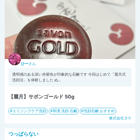
ひー
さん
透明感のある深い赤紫色が印象的な石鹸です 今回はじめて「麗月式
洗顔法」を体験しました ぬ...
【麗月】サボンゴールド 50g
エイジングケア洗顔
和漢 洗顔 石鹸
洗顔石鹸 おすすめ
株式会社タケ
つっぱらない