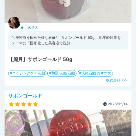
みーん
さん
＼美容液を固めた様な石鹸/ 「サボンゴールド 50g」 肌年齢対策を
テーマに「固形化した美容液で洗顔...
【麗月】サボンゴールド 50g
エイジングケア洗顔
和漢 洗顔 石鹸
洗顔石鹸 おすすめ
株式会社タケ
サボンゴールド
2026/05/14