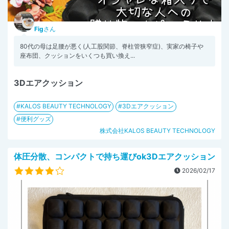
Fig
さん
80代の母は足腰が悪く(人工股関節、脊柱管狭窄症)、実家の椅子や
座布団、クッションをいくつも買い換え...
3Dエアクッション
KALOS BEAUTY TECHNOLOGY
3Dエアクッション
便利グッズ
株式会社KALOS BEAUTY TECHNOLOGY
体圧分散、コンパクトで持ち運びok3Dエアクッション
2026/02/17