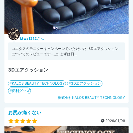
ktwz1212
さん
コエタスのモニターキャンペーンでいただいた 3Dエアクッション
についてのレビューです𓂃𓈒𓐍 まずは日...
3Dエアクッション
KALOS BEAUTY TECHNOLOGY
3Dエアクッション
便利グッズ
株式会社KALOS BEAUTY TECHNOLOGY
お尻が痛くない
2026/01/08