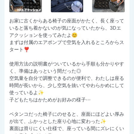
お家に古くからある椅子の座面がかたく、長く座って
いると落ち着かないのが気になっていたから、3Dエ
アクッションを使ってみたよ😊
まずは付属のエアポンプで空気を入れるところからス
タート❣️
使用方法の説明書がついているから手順も分かりやす
く、準備はあっという間だった◎
空気量を自分で調整できるのが便利で、わたしは座る
時間が長いから、少し空気を抜いてやわらかめにして
使っているよ✨️
子どもたちはかためがお好みの様子⋯
ペタンコだった椅子にのせると、座面にほどよい厚み
が出て、ふかっとした座り心地に変わった✨️
裏面は滑りにくい仕様で、座っている間にズレにくい