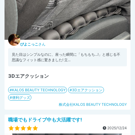
ぴよこっこ
さん
見た目はシンプルなのに、座った瞬間に「もちもち...!」と感じる不
思議なフィット感に驚きました! 立...
3Dエアクッション
KALOS BEAUTY TECHNOLOGY
3Dエアクッション
便利グッズ
株式会社KALOS BEAUTY TECHNOLOGY
職場でもドライブ中も大活躍です!
2025/12/24