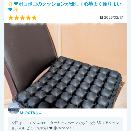
✨️♥ボコボコのクッションが優しく心地よく座りよい
♥✨️
2026/02/17
SHIROTA
さん
今回は、コエタスのモニターキャンペーンでもらった 3Dエアクッシ
ョン のレビューです🎶 ♥ @kalosbeau...