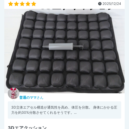
2025/12/24
普通のママ
さん
3D立体エアセル構造が通気性を高め、体圧を分散。 身体にかかる圧
力を約30%分散させてくれるそうです。...
3Dエアクッション