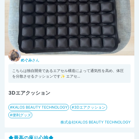
めぐみ
さん
こちらは独自開発であるエアセル構造によって通気性を高め、体圧
を分散させるクッションです✨ エアセ...
3Dエアクッション
KALOS BEAUTY TECHNOLOGY
3Dエアクッション
便利グッズ
株式会社KALOS BEAUTY TECHNOLOGY
◆最高の座り心地◆