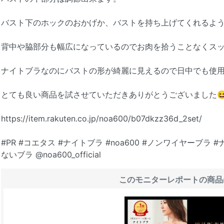
バスト下のホックのおかげか、バストを持ち上げてくれるよう
背中や脇部分も幅広になっているのでお肉を拾うことなくス
ナイトブラなのにバストの形が綺麗に見えるので日中でも使
とても良い商品を試させていただきありがとうございました😆
https://item.rakuten.co.jp/noa600/b07dkzz36d_2set/
#PR #コエタス #ナイトブラ #noa600 #ノンワイヤーブラ
ないブラ @noa600_official
このモニターレポートの商品