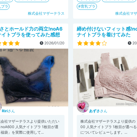
乳ブラ
育乳ブラ
株式会社マザーテラス
株式会社マ
さとホールド力の両立!noA6
締め付けないフィット感!no
ナイトブラを使ってみた感想
ナイトブラを着けてみた
2026/01/20
20
Riri
さん
あずさ
さん
式会社マザーテラスより提供いただい
株式会社マザーテラスより提供の「
noA600 人気ナイトブラ 1枚目が選
00 人気ナイトブラ 1枚目が選べ
福袋」を実際に使用して...
についてレビューします。...