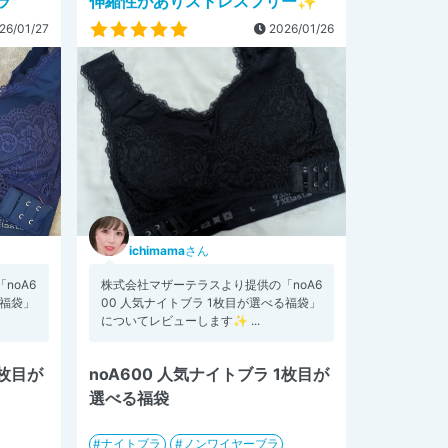
ラ
伸縮性がありストレスフリー✨
26/01/27
2026/01/26
ichimama
さん
noA6
株式会社マザーテラスより提供の「noA6
る福袋」
00 人気ナイトブラ 1枚目が選べる福袋」
についてレビューします✨ ...
1枚目が
noA600 人気ナイトブラ 1枚目が
選べる福袋
ナイトブラ
ノンワイヤーブラ