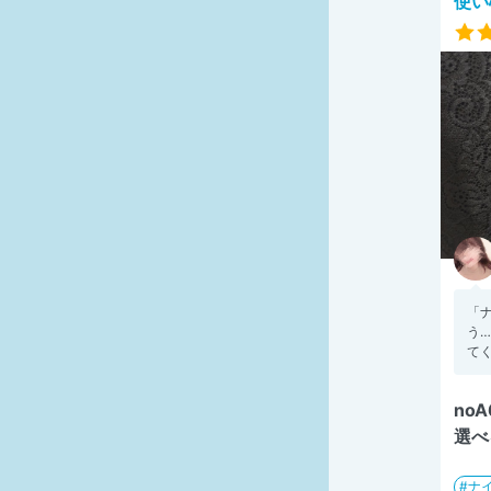
使い
「
う
てく
no
選べ
ナ