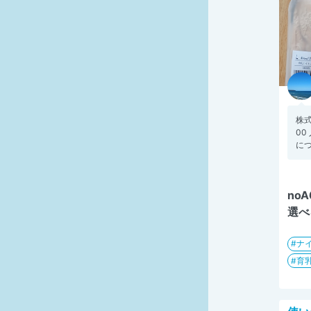
株
00
につ
no
選べ
ナ
育