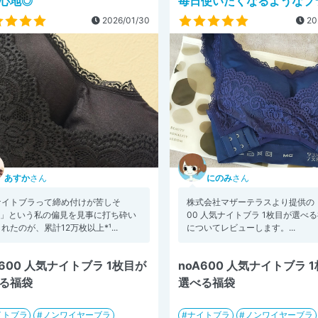
心地◎
毎日使いたくなるようなブ
2026/01/30
20
あすか
さん
にのみ
さん
ナイトブラって締め付けが苦しそ
株式会社マザーテラスより提供の「
…」という私の偏見を見事に打ち砕い
00 人気ナイトブラ 1枚目が選べ
れたのが、累計12万枚以上*¹...
についてレビューします。...
A600 人気ナイトブラ 1枚目が
noA600 人気ナイトブラ 
る福袋
選べる福袋
イトブラ
ノンワイヤーブラ
ナイトブラ
ノンワイヤーブラ