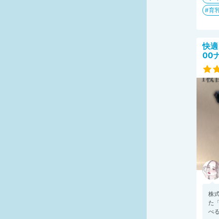
育
快適
00
株
た「
べる