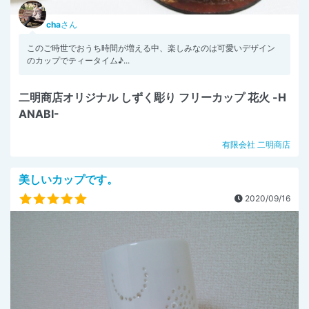
cha
さん
このご時世でおうち時間が増える中、楽しみなのは可愛いデザイン
のカップでティータイム♪...
二明商店オリジナル しずく彫り フリーカップ 花火 -H
ANABI-
有限会社 二明商店
美しいカップです。
2020/09/16