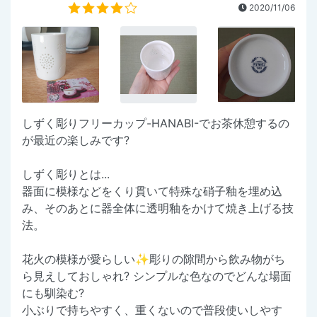
2020/11/06
しずく彫りフリーカップ-HANABI-でお茶休憩するの
が最近の楽しみです?
しずく彫りとは...
器面に模様などをくり貫いて特殊な硝子釉を埋め込
み、そのあとに器全体に透明釉をかけて焼き上げる技
法。
花火の模様が愛らしい✨彫りの隙間から飲み物がち
ら見えしておしゃれ? シンプルな色なのでどんな場面
にも馴染む?
小ぶりで持ちやすく、重くないので普段使いしやす