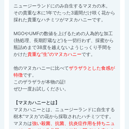
ニュージーランドにのみ自生するマヌカの木。
その貴重な木に1年でたった3週間だけ咲く花から
採れた貴重なハチミツがマヌカハニーです。
MGOやUMFの数値を上げるための人為的な加工
(熱処理、長期貯蔵など)を一切行わず、採蜜から
瓶詰めまで38度を越えないようじっくり手間を
かけた
貴重な“生”のマヌカハニー
です。
他のマヌカハニーに比べて
ザラザラとした食感が
特徴
です。
このザラザラが本物の証!
ぜひ一度お試しください。
【マヌカハニーとは】
マヌカハニーとは、ニュージーランドに自生する
樹木“マヌカ”の花から採取されたハチミツです。
マヌカは
強い殺菌、抗菌、抗炎症作用を持ちニュ