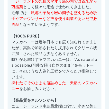
ージーランドの先住民マオリ族の間では古来から
万能薬
として様々な用途で使われてきました。
近年では、
風邪の予防や喉の調子を整えるため歌
手やアナウンサーなど声を使う職業のあいだで必
需品
となっているようです。
【100% PURE】
マヌカハニーは近年日本でも広く知られてきまし
たが、高温で加熱されたり撹拌されてクリーム状
に加工された製品も少なくありません。
弊社がお届けするマヌカハニーは、“As natural a
s possible.(可能な限り自然のまま)”をモットー
に、そのような人為的工程をできるだけ排除して
います。
採れたてそのままを瓶詰めした、天然のマヌカハ
ニー
をお愉しみください。
【高品質をネルソンから】
ニュージーランド南島最北端に佇む、小さな美し