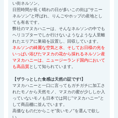
い街ネルソン。
日照時間が長く晴れの日が多いこの街は“サニー
ネルソン”と呼ばれ、りんごやホップの産地とし
ても有名です。
弊社のマヌカハニーは、そんなネルソンの中でも
ヘリコプターでしか行けないようなような人里離
れたエリアに巣箱を設置し、回収しています。
ネルソンの綺麗な空気と水、そしてお日様の光を
いっぱい浴びたマヌカの花から採れるネルソン産
マヌカハニーは、ニュージーランド国内において
も高品質
として知られています。
【ザラっとした食感は天然の証です!】
マヌカハニーと一口に言ってもガチガチに加工さ
れたモノから天然モノ、マヌカの蜜が少ししか入
っていないモノも日本では同じ“マヌカハニー”と
して商品棚に並んでいます。
高価なものだからこそ“良いモノ”を選んで欲し
い。