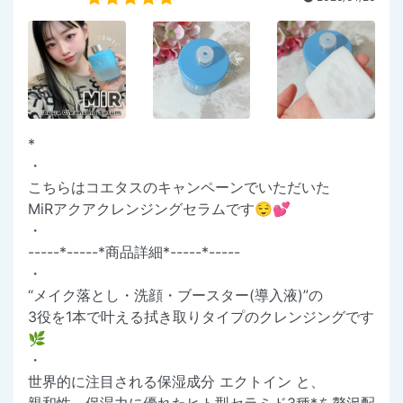
*
・
こちらはコエタスのキャンペーンでいただいた
MiRアクアクレンジングセラムです😌💕
・
-----*-----*商品詳細*-----*-----
・
“メイク落とし・洗顔・ブースター(導入液)”の
3役を1本で叶える拭き取りタイプのクレンジングです
🌿
・
世界的に注目される保湿成分 エクトイン と、
親和性、保湿力に優れたヒト型セラミド3種*を贅沢配