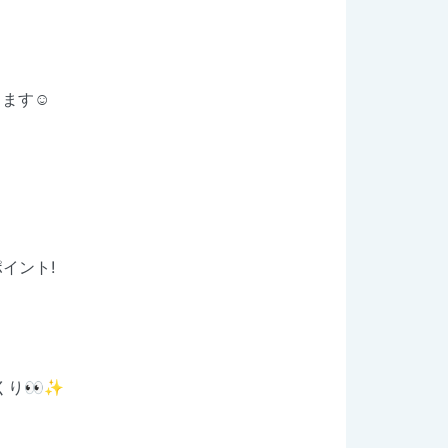
ます☺️
イント!
くり👀✨