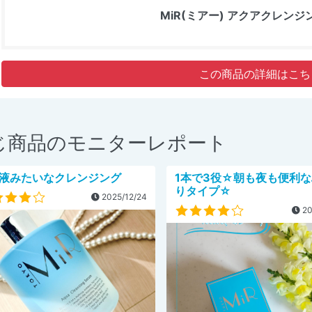
MiR(ミアー) アクアクレン
この商品の詳細はこち
じ商品のモニターレポート
液みたいなクレンジング
1本で3役☆朝も夜も便利
りタイプ☆
2025/12/24
20