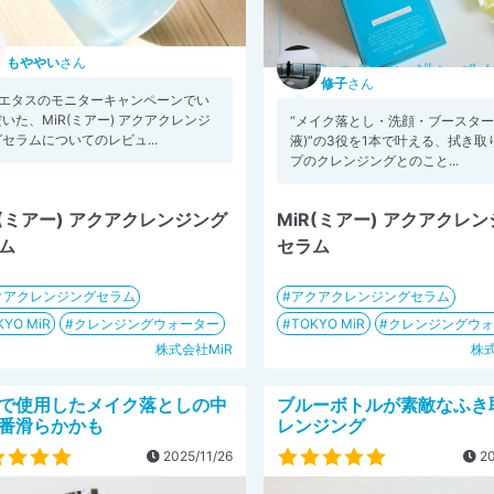
もややい
さん
修子
さん
コエタスのモニターキャンペーンでい
いた、MiR(ミアー) アクアクレンジ
“メイク落とし・洗顔・ブースター
セラムについてのレビュ...
液)”の3役を1本で叶える、拭き取
プのクレンジングとのこと...
R(ミアー) アクアクレンジング
MiR(ミアー) アクアクレ
ム
セラム
クアクレンジングセラム
アクアクレンジングセラム
KYO MiR
クレンジングウォーター
TOKYO MiR
クレンジングウ
株式会社MiR
株式
で使用したメイク落としの中
ブルーボトルが素敵なふき
番滑らかかも
レンジング
2025/11/26
20