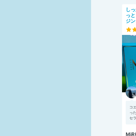
しっ
っと
ジン
コ
った
セラ
Mi