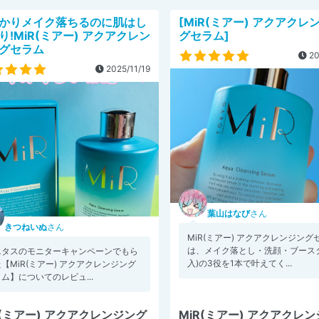
かりメイク落ちるのに肌はし
[MiR(ミアー) アクアクレ
り!MiR(ミアー) アクアクレン
グセラム]
グセラム
20
2025/11/19
葉山はなび
さん
きつねいぬ
さん
MiR(ミアー) アクアクレンジング
は、メイク落とし・洗顔・ブース
エタスのモニターキャンペーンでもら
入)の3役を1本で叶えてく...
【MiR(ミアー) アクアクレンジング
ム】についてのレビュ...
R(ミアー) アクアクレンジング
MiR(ミアー) アクアクレ