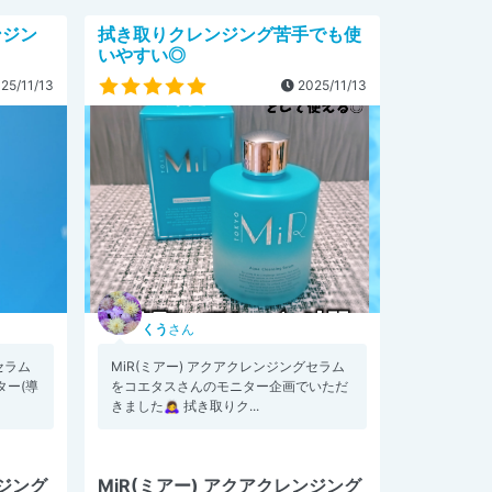
ンジン
拭き取りクレンジング苦手でも使
いやすい◎
25/11/13
2025/11/13
くう
さん
セラム
MiR(ミアー) アクアクレンジングセラム
ター(導
をコエタスさんのモニター企画でいただ
きました🙇‍♀ 拭き取りク...
ンジング
MiR(ミアー) アクアクレンジング