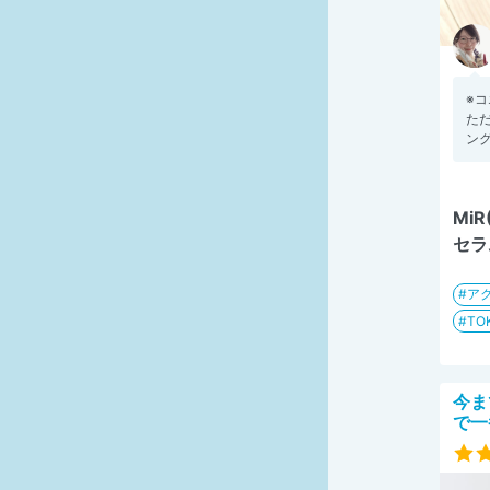
※
ただ
ング
Mi
セラ
ア
TO
今ま
で一