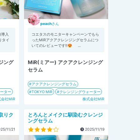
peach
さん
(導入
コエタスのモニターキャンペーンでもら
りタイ
ったMiRアクアクレンジングセラムにつ
いてのレビューです‼️😍 ...
ンジング
MiR(ミアー) アクアクレンジング
セラム
アクアクレンジングセラム
ォーター
TOKYO MiR
クレンジングウォーター
会社MiR
株式会社MiR
取りク
とろんとメイクに馴染むクレンジ
ングセラム
25/11/21
2025/11/19