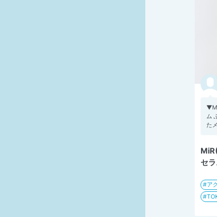
▼M
ム 
たメ
Mi
セラ
ア
TO