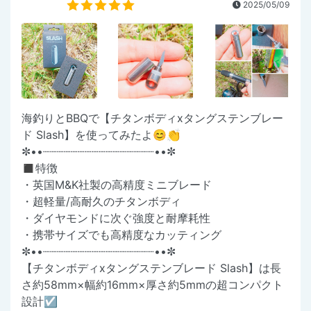
2025/05/09
海釣りとBBQで【チタンボディxタングステンブレー
ド Slash】を使ってみたよ😊👏
✼••┈┈┈┈┈┈┈┈┈┈┈┈┈┈┈┈••✼
◼️特徴
・英国M&K社製の高精度ミニブレード
・超軽量/高耐久のチタンボディ
・ダイヤモンドに次ぐ強度と耐摩耗性
・携帯サイズでも高精度なカッティング
✼••┈┈┈┈┈┈┈┈┈┈┈┈┈┈┈┈••✼
【チタンボディxタングステンブレード Slash】は長
さ約58mm×幅約16mm×厚さ約5mmの超コンパクト
設計☑️