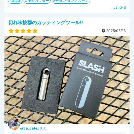
Slash
小型カッター
チタン タングステン
Land-B
切れ味抜群のカッティングツール!!
2025/05/13
orca_cafe_
さん