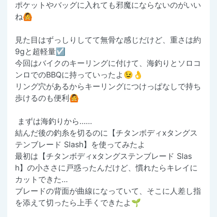
ポケットやバッグに入れても邪魔にならないのがいい
ね🙆
見た目はずっしりしてて無骨な感じだけど、重さは約
9gと超軽量☑️
今回はバイクのキーリングに付けて、海釣りとソロコ
ンロでのBBQに持っていったよ😉👌
リング穴があるからキーリングにつけっぱなしで持ち
歩けるのも便利🙆
まずは海釣りから……
結んだ後の釣糸を切るのに【チタンボディxタングス
テンブレード Slash】を使ってみたよ
最初は【チタンボディxタングステンブレード Slas
h】の小ささに戸惑ったんだけど、慣れたらキレイに
カットできた…
ブレードの背面が曲線になっていて、そこに人差し指
を添えて切ったら上手くできたよ🌱