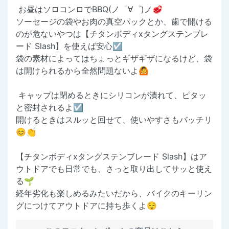
お昼はソロコンロでBBQ(ノ゜∀゜)ノ🥩
ソーセージの袋やお肉の真空パックとか、歯で開ける
のが危ないやつは【チタンボディxタングステンブレ
ード Slash】を使えば安心☑️
袋の素材によってはちょっとギザギザになるけど、袋
は開けられるから全然問題ないよ🙆
キャップは閉めるときにシリコンが潰れて、ピタッ
と密封されるよ☑️
開けるときはスルッと回せて、使いやすさもバッチリ
😊👏
【チタンボディxタングステンブレード Slash】はア
ウトドアでも日常でも、さっと取り出してサッと使え
る🌱
経年劣化も楽しめるみたいだから、バイクのキーリン
グにつけてアウトドアに持ち歩くよ😌