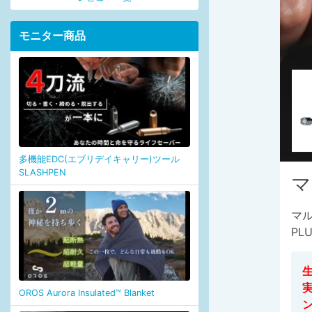
モニター商品
多機能EDC(エブリデイキャリー)ツール
SLASHPEN
マ
マル
PLU
実
OROS Aurora Insulated™ Blanket
ン