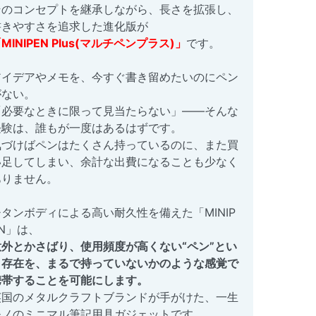
そのコンセプトを継承しながら、長さを拡張し、
書きやすさを追求した進化版が
MINIPEN Plus(マルチペンプラス)」
です。
アイデアやメモを、今すぐ書き留めたいのにペン
がない。
「必要なときに限って見当たらない」――そんな
経験は、誰もが一度はあるはずです。
気づけばペンはたくさん持っているのに、また買
い足してしまい、余計な出費になることも少なく
ありません。
チタンボディによる高い耐久性を備えた「MINIP
N」は、
意外とかさばり、使用頻度が高くない“ペン”とい
う存在を、まるで持っていないかのような感覚で
携帯することを可能にします。
英国のメタルクラフトブランドが手がけた、一生
モノのミニマル筆記用具ガジェットです。