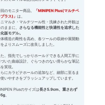
今回のモニター商品、
「MINIPEN Plus(マルチペ
ンプラス)」
は、
ミニマルさ・マルチツール性・洗練された外観は
そのままに、
さらなる機能性と快適性を追求した
進化版モデル。
本体構造の剛性を高め、各ツールの収納や展開動
作をよりスムーズに改良しました。
また、指先でしっかりホールドできる人間工学に
基づいた曲線設計、ぐらつきのない滑らかな筆記
感を実現。
さらにカラビナホールの追加など、細部に至るま
で使いやすさをブラッシュアップしています。
INIPEN Plusのサイズは
長さ5.9cm、重さわず
5g
。