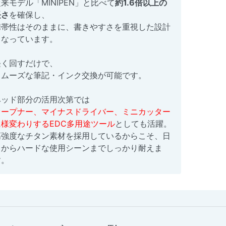
来モデル「MINIPEN」と比べて
約1.6倍以上の
長さ
を確保し、
携帯性はそのままに、書きやすさを重視した設計
となっています。
軽く回すだけで、
スムーズな筆記・インク交換が可能です。
ヘッド部分の活用次第では
オープナー、マイナスドライバー、ミニカッター
に様変わりするEDC多用途ツール
としても活躍。
高強度なチタン素材を採用しているからこそ、日
常からハードな使用シーンまでしっかり耐えま
す。