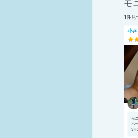
モ
1
件見
小さ
モ
ペー
SHO