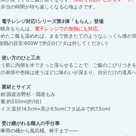
お弁当の時間が待ち遠しくなる心地よさです。
■ 電子レンジ対応!シリーズ第3弾「もらん」登場
讃岐弁もらんは、
電子レンジでの加熱にも対応。
冷めたご飯も温めれば、まるで炊きたてのようなふっくら感が
加熱の目安:600Wで約2分(フタは外してください)
■ 使い方のひと工夫
使う前に内側を水でさっと湿らせることで、ご飯のこびりつき
木の表情や色味は使うほどに味わいが深まり、自分だけの道具
■ 素材とサイズ
素材:国産吉野杉・国産もみ
量:約550ml(約1合)
イズ:直径14.5cm×高さ6.5cm(フタ込みで約7.5cm)
■ 受け継がれる職人の手仕事
神事用の桶から風呂桶、椅子まで——