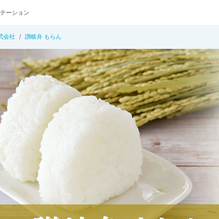
テーション
式会社
讃岐弁 もらん