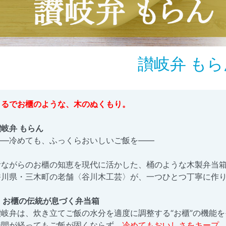
讃岐弁 もら
まるでお櫃のような、木のぬくもり。
讃岐弁 もらん
——冷めても、ふっくらおいしいご飯を——
昔ながらのお櫃の知恵を現代に活かした、桶のような木製弁当
香川県・三木町の老舗〈谷川木工芸〉が、一つひとつ丁寧に作
■ お櫃の伝統が息づく弁当箱
讃岐弁は、炊き立てご飯の水分を適度に調整する“お櫃”の機能
時間が経ってもご飯が固くならず、
冷めてもおいしさをキープ