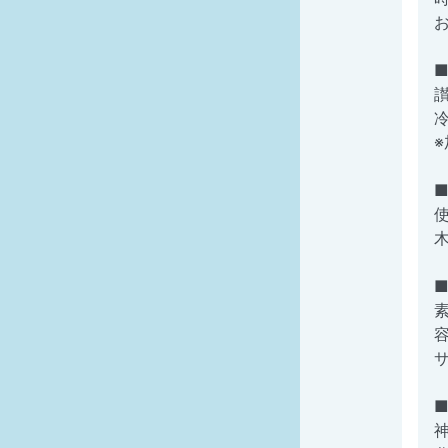
※
容
サ