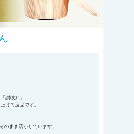
ん
箱「讃岐弁」。
り上げる逸品です。
をそのまま活かしています。
。