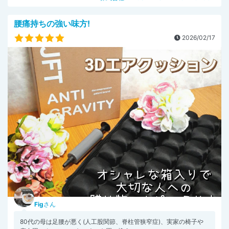
腰痛持ちの強い味方!
2026/02/17
Fig
さん
80代の母は足腰が悪く(人工股関節、脊柱管狭窄症)、実家の椅子や