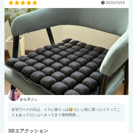
2025/12/24
から子
さん
在宅ワークの日は、イスに座りっぱ😂 だいぶ前に買ったイスってこ
ともあってだいぶヘタってきて長時間座...
3Dエアクッション