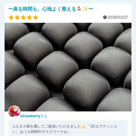
〜座る時間も、心地よく整える🪑✨〜
2026/02/27
strawberry
さん
コエタス様を通してご提供いただきました💫 「3Dエアクッショ
ン」 おうち時間やデスクワークが...