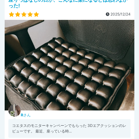
った!
2025/12/24
R
さん
⁡コエタスのモニターキャンペーンでもらった 3Dエアクッションのレ
ビューです。 最近、座っている時...