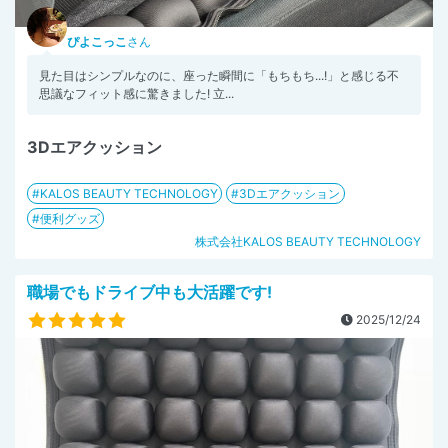
ぴよこっこ
さん
見た目はシンプルなのに、座った瞬間に「もちもち...!」と感じる不
思議なフィット感に驚きました! 立...
3Dエアクッション
KALOS BEAUTY TECHNOLOGY
3Dエアクッション
便利グッズ
株式会社KALOS BEAUTY TECHNOLOGY
職場でもドライブ中も大活躍です!
2025/12/24