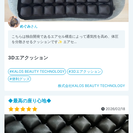
めぐみ
さん
こちらは独自開発であるエアセル構造によって通気性を高め、体圧
を分散させるクッションです✨ エアセ...
3Dエアクッション
KALOS BEAUTY TECHNOLOGY
3Dエアクッション
便利グッズ
株式会社KALOS BEAUTY TECHNOLOGY
◆最高の座り心地◆
2026/02/18