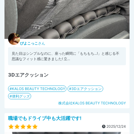
ぴよこっこ
さん
見た目はシンプルなのに、座った瞬間に「もちもち...!」と感じる不
思議なフィット感に驚きました! 立...
3Dエアクッション
KALOS BEAUTY TECHNOLOGY
3Dエアクッション
便利グッズ
株式会社KALOS BEAUTY TECHNOLOGY
職場でもドライブ中も大活躍です!
2025/12/24