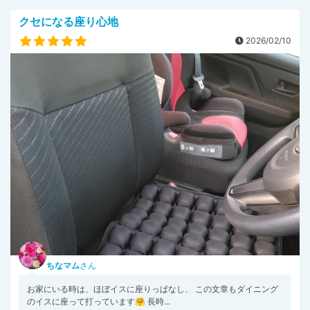
クセになる座り心地
2026/02/10
ちなマム
さん
お家にいる時は、ほぼイスに座りっぱなし、 この文章もダイニング
のイスに座って打っています🤗 長時...