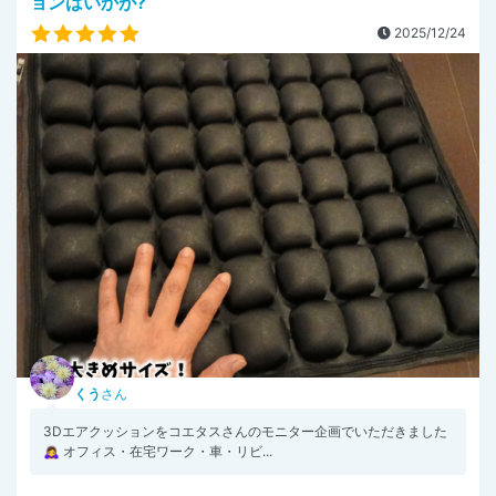
ョンはいかが?
2025/12/24
くう
さん
3Dエアクッションをコエタスさんのモニター企画でいただきました
🙇‍♀ オフィス・在宅ワーク・車・リビ...