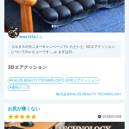
ktwz1212
さん
コエタスのモニターキャンペーンでいただいた 3Dエアクッション
についてのレビューです𓂃𓈒𓐍 まずは日...
3Dエアクッション
KALOS BEAUTY TECHNOLOGY
3Dエアクッション
便利グッズ
株式会社KALOS BEAUTY TECHNOLOGY
お尻が痛くない
2026/01/08