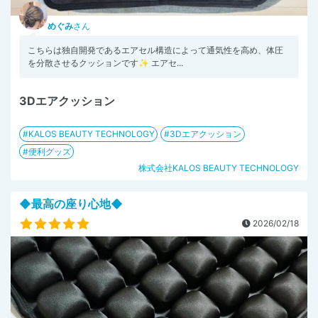
めぐみ
さん
こちらは独自開発であるエアセル構造によって通気性を高め、体圧
を分散させるクッションです✨ エアセ...
3Dエアクッション
KALOS BEAUTY TECHNOLOGY
3Dエアクッション
便利グッズ
株式会社KALOS BEAUTY TECHNOLOGY
◆最高の座り心地◆
2026/02/18