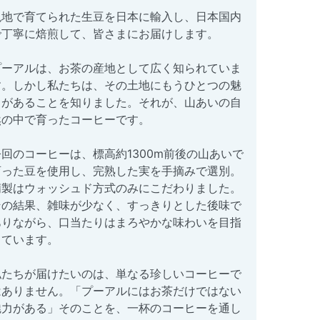
現地で育てられた生豆を日本に輸入し、日本国内
で丁寧に焙煎して、皆さまにお届けします。
プーアルは、お茶の産地として広く知られていま
す。しかし私たちは、その土地にもうひとつの魅
力があることを知りました。それが、山あいの自
然の中で育ったコーヒーです。
今回のコーヒーは、標高約1300m前後の山あいで
育った豆を使用し、完熟した実を手摘みで選別。
精製はウォッシュド方式のみにこだわりました。
その結果、雑味が少なく、すっきりとした後味で
ありながら、口当たりはまろやかな味わいを目指
しています。
私たちが届けたいのは、単なる珍しいコーヒーで
はありません。「プーアルにはお茶だけではない
魅力がある」そのことを、一杯のコーヒーを通し