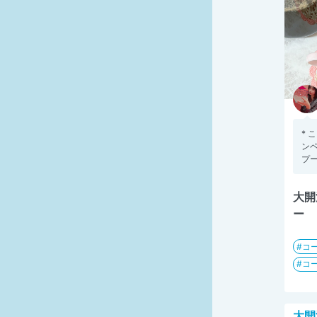
*
ンペ
プー
大開
ー
コ
コ
大開