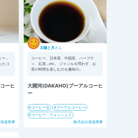
太陽と月
さん
ヒー」
コーヒー、日本茶、中国茶、ハーブテ
ったコ
ィ、紅茶…etc。 ジャンルを問わず、お
茶の時間を楽しむのを趣味の...
ルコーヒ
大開河(DAKAHO)プーアルコーヒ
ー
コーヒー豆
プーアルコーヒー
コーヒー ウォッシュド
社海達商事
株式会社海達商事