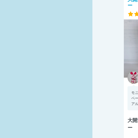
ー
モ
ペー
アル
大開
ー