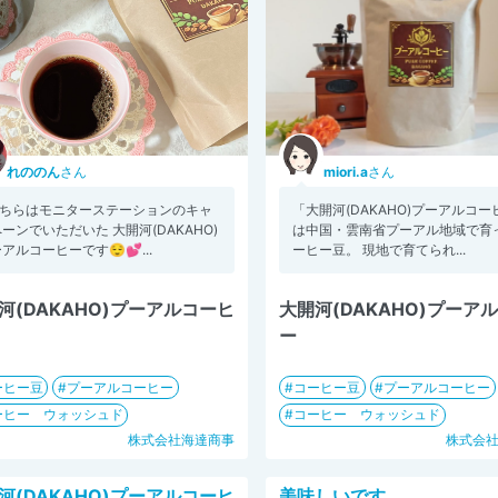
れののん
さん
miori.a
さん
 こちらはモニターステーションのキャ
「大開河(DAKAHO)プーアルコー
ーンでいただいた 大開河(DAKAHO)
は中国・雲南省プーアル地域で育
アルコーヒーです😌💕...
ーヒー豆。 現地で育てられ...
河(DAKAHO)プーアルコーヒ
大開河(DAKAHO)プーア
ー
ーヒー豆
プーアルコーヒー
コーヒー豆
プーアルコーヒー
ーヒー ウォッシュド
コーヒー ウォッシュド
株式会社海達商事
株式会
河(DAKAHO)プーアルコーヒ
美味しいです