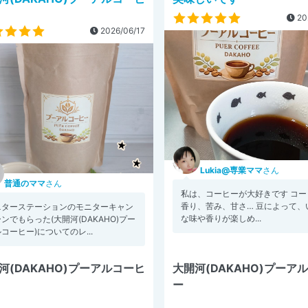
20
2026/06/17
Lukia@専業ママ
さん
普通のママ
さん
私は、コーヒーが大好きです コー
香り、苦み、甘さ… 豆によって、
ニターステーションのモニターキャン
な味や香りが楽しめ...
ンでもらった(大開河(DAKAHO)プー
コーヒー)についてのレ...
河(DAKAHO)プーアルコーヒ
大開河(DAKAHO)プーア
ー