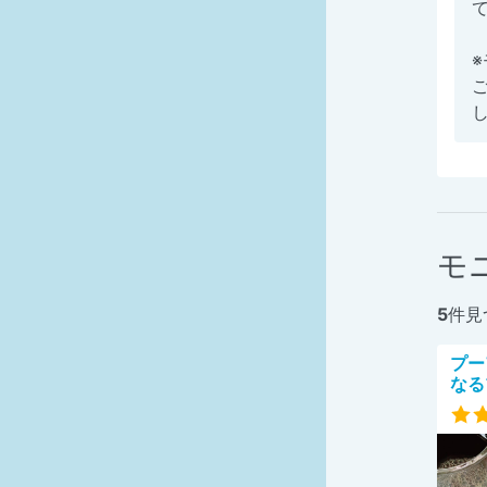
モ
5
件見
プー
なる