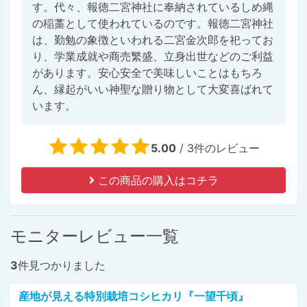
す。代々、報徳二宮神社に奉納されているしめ縄
の稲藁として使われているのです。報徳二宮神社
は、勤勉の象徴といわれる二宮金次郎を祀ってお
り、学業成就や商売繁盛、立身出世などのご利益
があります。安心安全で美味しいことはもちろ
ん、縁起がいい神聖な贈り物として大変喜ばれて
います。
5.00
/
3
件のレビュー
この商品の購入はコチラ
モニターレビュー一覧
3
件見つかりました
産地が見える特別栽培コシヒカリ『一望千頃』