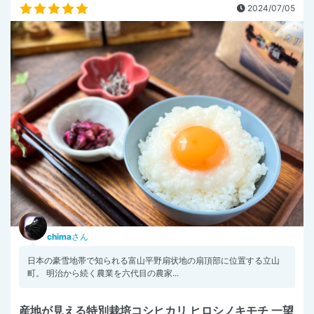
2024/07/05
chima
さん
⽇本の豪雪地帯で知られる富山平野扇状地の扇頂部に位置する立山
町。 明治から続く農業を六代目の農家...
産地が見える特別栽培コシヒカリ ヒロシノキモチ 一望