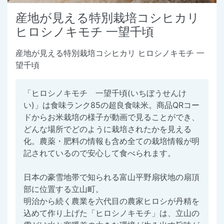
産地が見える特別栽培コシヒカリ
ヒロシノキモチ 一望千頃
産地が見える特別栽培コシヒカリ ヒロシノキモチ 一
望千頃
「ヒロシノキモチ 一望千頃(いちぼうせんけ
い)」は食味ランク85の超良食味米。商品QRコー
ドからお米栽培の様子が動画で見ることができ、
どんな場所でどのように栽培されたかを見える
化。農薬・肥料の情報も含め全ての栽培情報が明
記されているので安心して食べられます。
⽇本の豪雪地帯で知られる富山平野扇状地の扇頂
部に位置する立山町。
明治から続く農業を六代目の農家ヒロシが丹精を
込めて作り上げた「ヒロシノキモチ」は、立山の