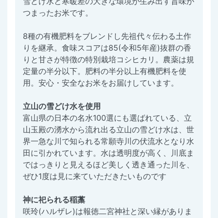
雪どけ水と寒暖差の大きな環境が生み出す旨味が
つまったお米です。
8種の有機肥料をブレンドし先祖代々伝わる土作
りを継承。食味スコアは85(令和5年産)抜群の香
りと甘さが特徴の特別栽培コシヒカリ。農薬は規
定量の半分以下。肥料の半分以上有機肥料を使
用。安心・安全なお米をお届けしています。
立山の雪どけ水を使用
富山県の日本の名水100選にも選ばれている、立
山玉殿の湧水から流れ出る立山の雪どけ水は、世
界一急な川で知られる常願寺川の伏流水となり水
田に引かれています。水は透明度が高く、川底ま
ではっきりと見えるほど美しく透き通った川を、
ぜひ1度は見に来ていただきたいものです
神に祀られる稲藁
咲玲(ハルザレ)は報徳二宮神社と深い縁がありま