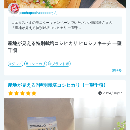
pochapochacocco
さん
コエタスさまのモニターキャンペーンでいただいた陽咲玲さまの
「産地が見える特別栽培コシヒカリ 一望千...
産地が見える特別栽培コシヒカリ ヒロシノキモチ 一望
千頃
グルメ
コシヒカリ
ブランド米
陽咲玲
産地が見える?特別栽培コシヒカリ【一望千頃】
2024/06/27